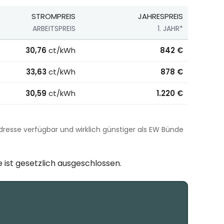
STROMPREIS
JAHRESPREIS
ARBEITSPREIS
1. JAHR*
klusive Boni, Stand 01.07.2026.
30,76
ct/kWh
842 €
33,63
ct/kWh
878 €
30,59
ct/kWh
1.220 €
r Adresse verfügbar und wirklich günstiger als EW Bünde
 ist gesetzlich ausgeschlossen.