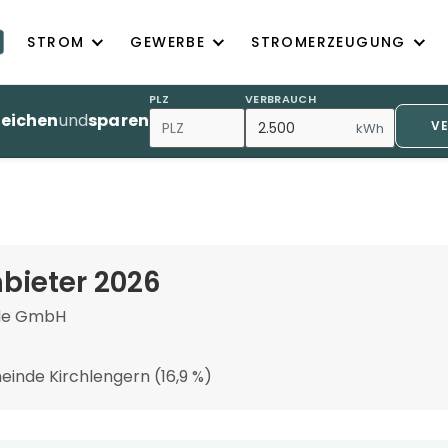
STROM
GEWERBE
STROMERZEUGUNG
PLZ
VERBRAUCH
leichen
und
sparen
V
kWh
bieter 2026
nde GmbH
einde Kirchlengern (16,9 %)