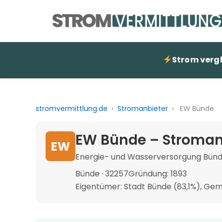
Strom verg
stromvermittlung.de
›
Stromanbieter
›
EW Bünde
EW Bünde – Stroman
EW
Energie- und Wasserversorgung Bü
Bünde · 32257
Gründung: 1893
Eigentümer: Stadt Bünde (83,1%), Gem