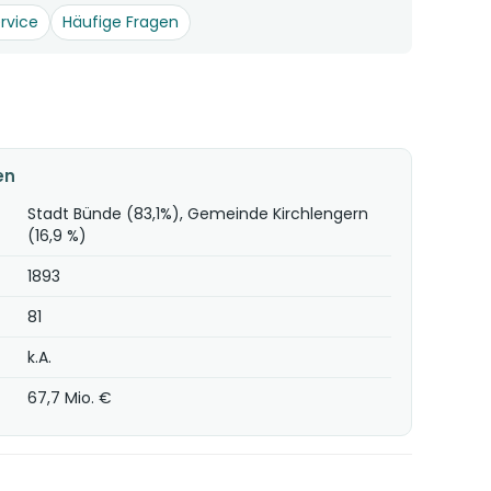
rvice
Häufige Fragen
en
Stadt Bünde (83,1%), Gemeinde Kirchlengern
(16,9 %)
1893
81
k.A.
67,7 Mio. €