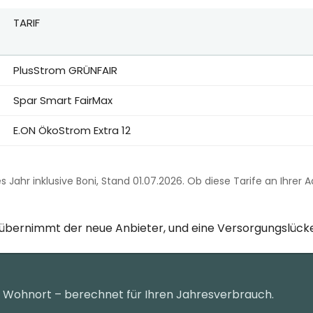
TARIF
eise für Berlin bei 3.500 kWh Jahresverbrauch, erstes Jahr in
PlusStrom GRÜNFAIR
Spar Smart FairMax
E.ON ÖkoStrom Extra 12
tes Jahr inklusive Boni, Stand 01.07.2026. Ob diese Tarife an Ihre
g übernimmt der neue Anbieter, und eine Versorgungslücke
n Wohnort – berechnet für Ihren Jahresverbrauch.