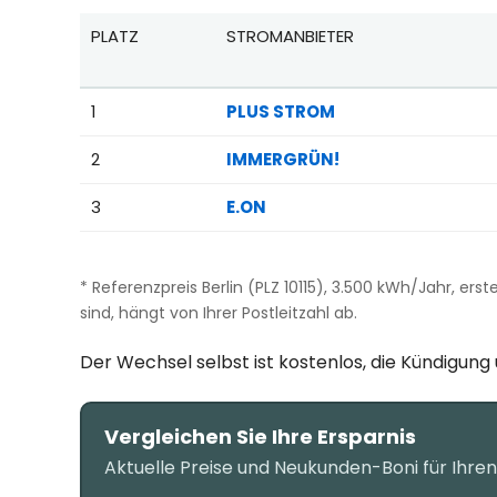
PLATZ
STROMANBIETER
Beliebteste Tarife beim Anbieterwechsel; Referenzpr
1
PLUS STROM
2
IMMERGRÜN!
3
E.ON
* Referenzpreis Berlin (PLZ 10115), 3.500 kWh/Jahr, ers
sind, hängt von Ihrer Postleitzahl ab.
Der Wechsel selbst ist kostenlos, die Kündigun
Vergleichen Sie Ihre Ersparnis
Aktuelle Preise und Neukunden-Boni für Ihre