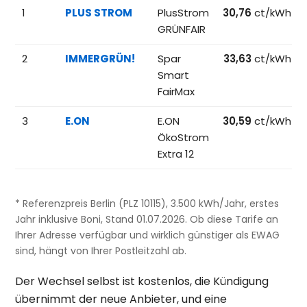
Beliebteste Tarife beim Anbieterwechsel; Referenzpreise fü
1
PLUS STROM
PlusStrom
30,76
ct/kWh
GRÜNFAIR
2
IMMERGRÜN!
Spar
33,63
ct/kWh
Smart
FairMax
3
E.ON
E.ON
30,59
ct/kWh
ÖkoStrom
Extra 12
* Referenzpreis Berlin (PLZ 10115), 3.500 kWh/Jahr, erstes
Jahr inklusive Boni, Stand 01.07.2026. Ob diese Tarife an
Ihrer Adresse verfügbar und wirklich günstiger als EWAG
sind, hängt von Ihrer Postleitzahl ab.
Der Wechsel selbst ist kostenlos, die Kündigung
übernimmt der neue Anbieter, und eine