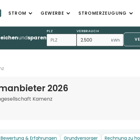
STROM
GEWERBE
STROMERZEUGUNG
PLZ
VERBRAUCH
leichen
und
sparen
V
kWh
nz
manbieter 2026
ngesellschaft Kamenz
Bewertung & Erfahrungen
Grundversorger
Rechnung zu h