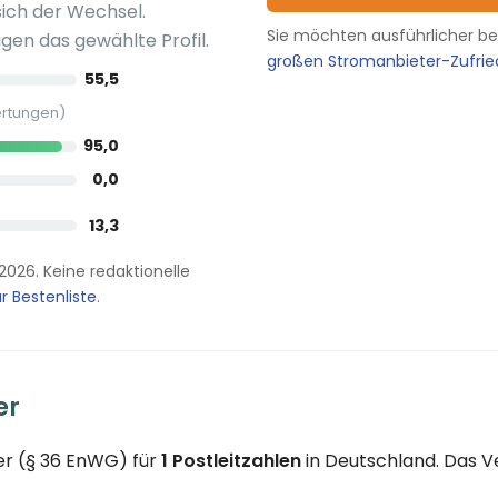
sich der Wechsel.
Sie möchten ausführlicher b
gen das gewählte Profil.
großen Stromanbieter-Zufri
55,5
ertungen)
95,0
0,0
13,3
.2026. Keine redaktionelle
r Bestenliste
.
er
er (§ 36 EnWG) für
1 Postleitzahlen
in Deutschland. Das V