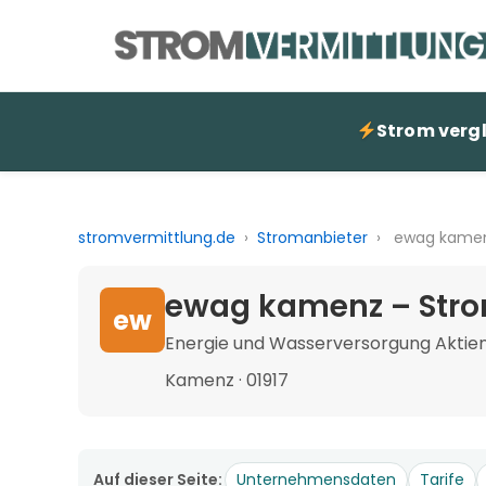
Strom verg
stromvermittlung.de
›
Stromanbieter
›
ewag kame
ewag kamenz – Stro
ew
Energie und Wasserversorgung Aktie
Kamenz · 01917
Auf dieser Seite:
Unternehmensdaten
Tarife