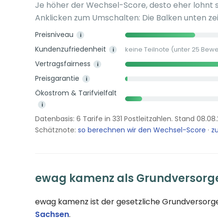
Je höher der Wechsel-Score, desto eher lohnt 
Anklicken zum Umschalten: Die Balken unten zei
Preisniveau
i
Kundenzufriedenheit
keine Teilnote (unter 25 Bew
i
Vertragsfairness
i
Preisgarantie
i
Ökostrom & Tarifvielfalt
i
Datenbasis: 6 Tarife in 331 Postleitzahlen. Stand 08.08
Schätznote:
so berechnen wir den Wechsel-Score
·
zu
ewag kamenz als Grundversorg
ewag kamenz ist der gesetzliche Grundversorg
Sachsen
.