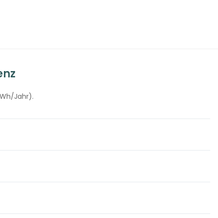
enz
kWh/Jahr).