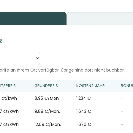
z
rife an Ihrem Ort verfügbar; übrige sind dort nicht buchbar.
ITSPREIS
GRUNDPREIS
KOSTEN 1. JAHR
BONU
9 ct/kWh
8,95 €/Mon.
1.234 €
–
57 ct/kWh
9,88 €/Mon.
1.643 €
–
57 ct/kWh
12,09 €/Mon.
1.670 €
–