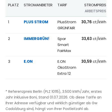
PLATZ
STROMANBIETER
TARIF
STROMPREIS
ARBEITSPREIS
Beliebteste Tarife beim Anbieterwechsel; Referenzpreise fü
1
PLUS STROM
PlusStrom
30,76
ct/kWh
GRÜNFAIR
2
IMMERGRÜN!
Spar
33,63
ct/kWh
Smart
FairMax
3
E.ON
E.ON
30,59
ct/kWh
ÖkoStrom
Extra 12
* Referenzpreis Berlin (PLZ 10115), 3.500 kWh/Jahr, erstes
Jahr inklusive Boni, Stand 01.07.2026. Ob diese Tarife an
Ihrer Adresse verfügbar und wirklich günstiger als Gw
Cadolzburg sind, hängt von Ihrer Postleitzahl ab.