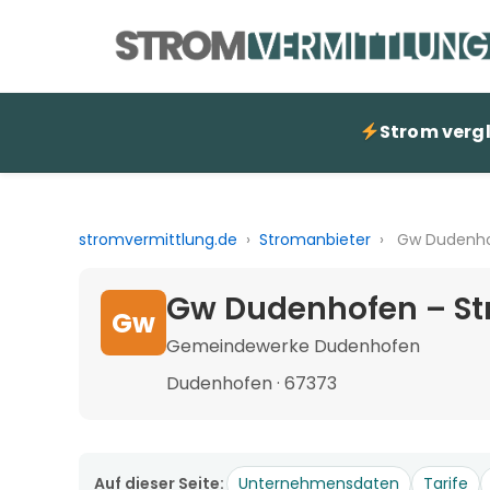
Strom verg
stromvermittlung.de
›
Stromanbieter
›
Gw Dudenh
Gw Dudenhofen – St
Gw
Gemeindewerke Dudenhofen
Dudenhofen · 67373
Auf dieser Seite:
Unternehmensdaten
Tarife