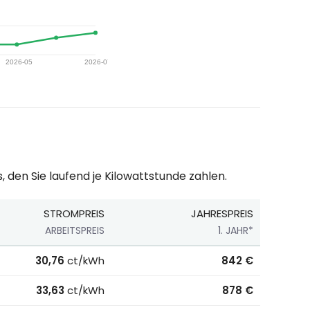
, den Sie laufend je Kilowattstunde zahlen.
STROMPREIS
JAHRESPREIS
ARBEITSPREIS
1. JAHR*
klusive Boni, Stand 01.07.2026.
30,76
ct/kWh
842 €
33,63
ct/kWh
878 €