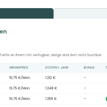
fen
arife an Ihrem Ort verfügbar; übrige sind dort nicht buchbar.
GRUNDPREIS
KOSTEN 1. JAHR
BONUS
10,75 €/Mon.
1.212 €
–
13,75 €/Mon.
1.248 €
–
10,75 €/Mon.
1.256 €
–