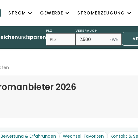
STROM
GEWERBE
STROMERZEUGUNG
PLZ
VERBRAUCH
leichen
und
sparen
V
kWh
ofen
romanbieter 2026
Bewertung & Erfahrungen
Wechsel-Favoriten
Kontakt & Se