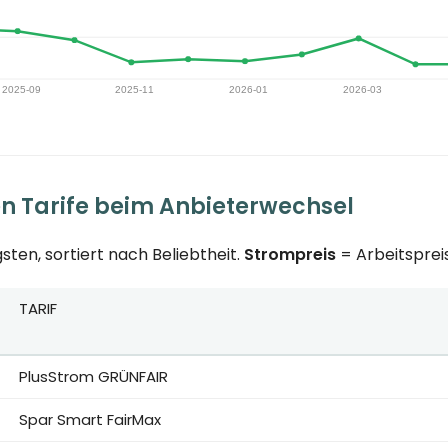
en Tarife beim Anbieterwechsel
sten, sortiert nach Beliebtheit.
Strompreis
= Arbeitspreis
TARIF
eise für Berlin bei 3.500 kWh Jahresverbrauch, erstes Jahr in
PlusStrom GRÜNFAIR
Spar Smart FairMax