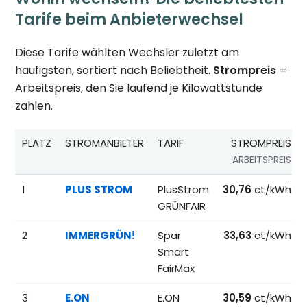
Tarife beim Anbieterwechsel
Diese Tarife wählten Wechsler zuletzt am
häufigsten, sortiert nach Beliebtheit.
Strompreis
=
Arbeitspreis, den Sie laufend je Kilowattstunde
zahlen.
PLATZ
STROMANBIETER
TARIF
STROMPREIS
ARBEITSPREIS
Beliebteste Tarife beim Anbieterwechsel; Referenzpreise fü
1
PLUS STROM
PlusStrom
30,76
ct/kWh
GRÜNFAIR
2
IMMERGRÜN!
Spar
33,63
ct/kWh
Smart
FairMax
3
E.ON
E.ON
30,59
ct/kWh