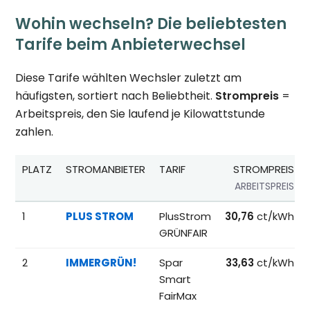
Wohin wechseln? Die beliebtesten
Tarife beim Anbieterwechsel
Diese Tarife wählten Wechsler zuletzt am
häufigsten, sortiert nach Beliebtheit.
Strompreis
=
Arbeitspreis, den Sie laufend je Kilowattstunde
zahlen.
PLATZ
STROMANBIETER
TARIF
STROMPREIS
ARBEITSPREIS
Beliebteste Tarife beim Anbieterwechsel; Referenzpreise fü
1
PLUS STROM
PlusStrom
30,76
ct/kWh
GRÜNFAIR
2
IMMERGRÜN!
Spar
33,63
ct/kWh
Smart
FairMax