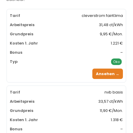
cleverstrom fairKlima
31,48 ct/kWh
9,95 €/Mon.
1.221 €
–
Öko
Ansehen →
nvb basis
33,57 ct/kWh
11,90 €/Mon.
1.318 €
–