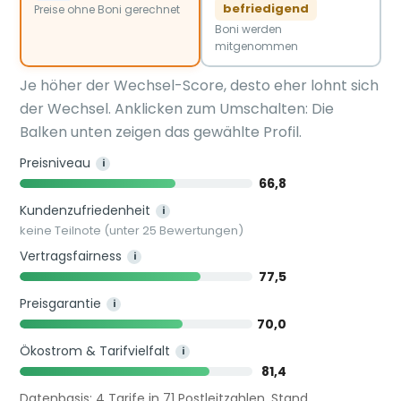
befriedigend
Preise ohne Boni gerechnet
Boni werden
mitgenommen
Je höher der Wechsel-Score, desto eher lohnt sich
der Wechsel. Anklicken zum Umschalten: Die
Balken unten zeigen das gewählte Profil.
Preisniveau
i
66,8
Kundenzufriedenheit
i
keine Teilnote (unter 25 Bewertungen)
Vertragsfairness
i
77,5
Preisgarantie
i
70,0
Ökostrom & Tarifvielfalt
i
81,4
Datenbasis: 4 Tarife in 71 Postleitzahlen. Stand