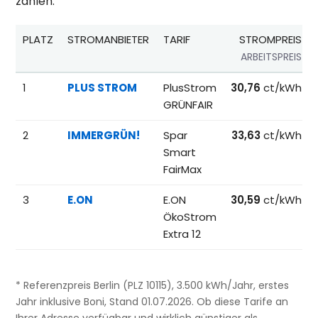
zahlen.
PLATZ
STROMANBIETER
TARIF
STROMPREIS
ARBEITSPREIS
Beliebteste Tarife beim Anbieterwechsel; Referenzpreise fü
1
PLUS STROM
PlusStrom
30,76
ct/kWh
GRÜNFAIR
2
IMMERGRÜN!
Spar
33,63
ct/kWh
Smart
FairMax
3
E.ON
E.ON
30,59
ct/kWh
ÖkoStrom
Extra 12
* Referenzpreis Berlin (PLZ 10115), 3.500 kWh/Jahr, erstes
Jahr inklusive Boni, Stand 01.07.2026. Ob diese Tarife an
Ihrer Adresse verfügbar und wirklich günstiger als