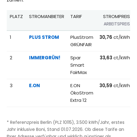
PLATZ
STROMANBIETER
TARIF
STROMPREIS
ARBEITSPREIS
Beliebteste Tarife beim Anbieterwechsel; Referenzpreise fü
1
PLUS STROM
PlusStrom
30,76
ct/kWh
GRÜNFAIR
2
IMMERGRÜN!
Spar
33,63
ct/kWh
Smart
FairMax
3
E.ON
E.ON
30,59
ct/kWh
ÖkoStrom
Extra 12
* Referenzpreis Berlin (PLZ 10115), 3.500 kWh/Jahr, erstes
Jahr inklusive Boni, Stand 01.07.2026. Ob diese Tarife an
Ihrer Adresse verfügbar und wirklich günstiger als