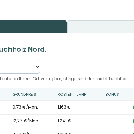
Buchholz Nord.
arife an Ihrem Ort verfügbar; übrige sind dort nicht buchbar.
GRUNDPREIS
KOSTEN 1. JAHR
BONUS
9,73 €/Mon.
1.163 €
–
12,77 €/Mon.
1.241 €
–