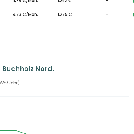
11,78 €/Mon.
1.252 €
–
9,73 €/Mon.
1.275 €
–
 Buchholz Nord.
kWh/Jahr).