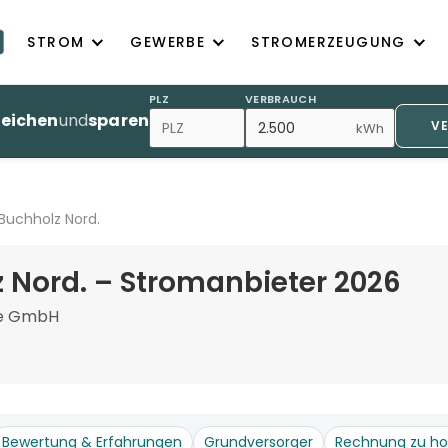
STROM
GEWERBE
STROMERZEUGUNG
PLZ
VERBRAUCH
leichen
und
sparen
V
kWh
Buchholz Nord.
 Nord. – Stromanbieter 2026
de GmbH
Bewertung & Erfahrungen
Grundversorger
Rechnung zu h