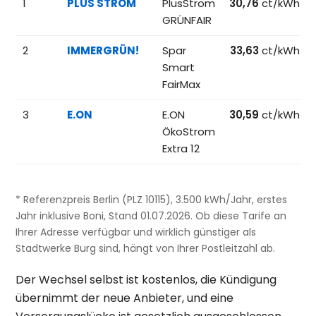
1
PLUS STROM
PlusStrom
30,76
ct/kWh
GRÜNFAIR
2
IMMERGRÜN!
Spar
33,63
ct/kWh
Smart
FairMax
3
E.ON
E.ON
30,59
ct/kWh
ÖkoStrom
Extra 12
* Referenzpreis Berlin (PLZ 10115), 3.500 kWh/Jahr, erstes
Jahr inklusive Boni, Stand 01.07.2026. Ob diese Tarife an
Ihrer Adresse verfügbar und wirklich günstiger als
Stadtwerke Burg sind, hängt von Ihrer Postleitzahl ab.
Der Wechsel selbst ist kostenlos, die Kündigung
übernimmt der neue Anbieter, und eine