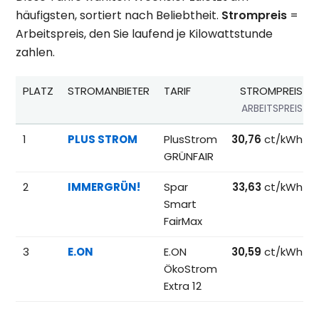
häufigsten, sortiert nach Beliebtheit.
Strompreis
=
Arbeitspreis, den Sie laufend je Kilowattstunde
zahlen.
PLATZ
STROMANBIETER
TARIF
STROMPREIS
ARBEITSPREIS
Beliebteste Tarife beim Anbieterwechsel; Referenzpreise fü
1
PLUS STROM
PlusStrom
30,76
ct/kWh
GRÜNFAIR
2
IMMERGRÜN!
Spar
33,63
ct/kWh
Smart
FairMax
3
E.ON
E.ON
30,59
ct/kWh
ÖkoStrom
Extra 12