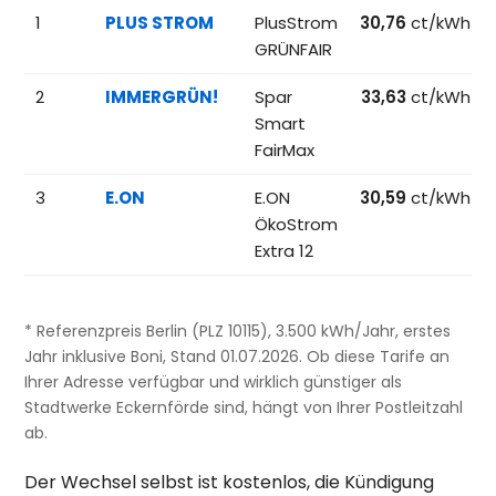
Beliebteste Tarife beim Anbieterwechsel; Referenzpreise fü
1
PLUS STROM
PlusStrom
30,76
ct/kWh
GRÜNFAIR
2
IMMERGRÜN!
Spar
33,63
ct/kWh
Smart
FairMax
3
E.ON
E.ON
30,59
ct/kWh
ÖkoStrom
Extra 12
* Referenzpreis Berlin (PLZ 10115), 3.500 kWh/Jahr, erstes
Jahr inklusive Boni, Stand 01.07.2026. Ob diese Tarife an
Ihrer Adresse verfügbar und wirklich günstiger als
Stadtwerke Eckernförde sind, hängt von Ihrer Postleitzahl
ab.
Der Wechsel selbst ist kostenlos, die Kündigung