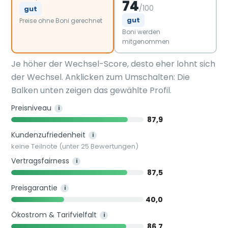
74
/100
gut
gut
Preise ohne Boni gerechnet
Boni werden
mitgenommen
Je höher der Wechsel-Score, desto eher lohnt sich
der Wechsel. Anklicken zum Umschalten: Die
Balken unten zeigen das gewählte Profil.
Preisniveau
i
87,9
Kundenzufriedenheit
i
keine Teilnote (unter 25 Bewertungen)
Vertragsfairness
i
87,5
Preisgarantie
i
40,0
Ökostrom & Tarifvielfalt
i
86,7