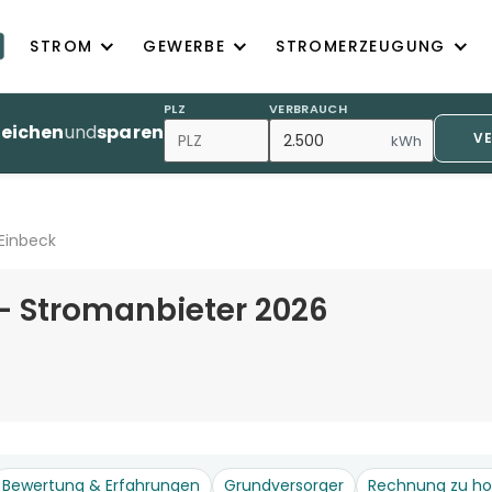
STROM
GEWERBE
STROMERZEUGUNG
PLZ
VERBRAUCH
leichen
und
sparen
V
kWh
Einbeck
– Stromanbieter 2026
Bewertung & Erfahrungen
Grundversorger
Rechnung zu h