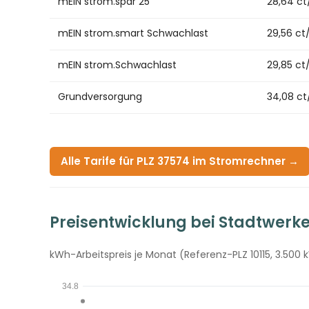
mEIN strom.spar 25
28,64 c
mEIN strom.smart Schwachlast
29,56 c
mEIN strom.Schwachlast
29,85 c
Grundversorgung
34,08 c
Alle Tarife für PLZ 37574 im Stromrechner →
Preisentwicklung bei Stadtwerke
kWh-Arbeitspreis je Monat (Referenz-PLZ 10115, 3.500 