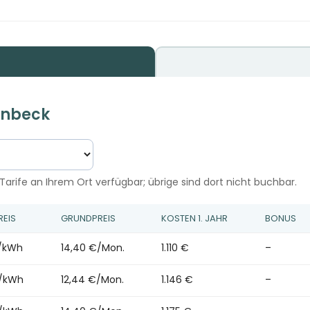
Einbeck
Tarife an Ihrem Ort verfügbar; übrige sind dort nicht buchbar.
REIS
GRUNDPREIS
KOSTEN 1. JAHR
BONUS
t/kWh
14,40 €/Mon.
1.110 €
–
t/kWh
12,44 €/Mon.
1.146 €
–