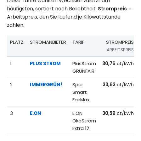
Diese Tarife wählten Wechsler zuletzt am
häufigsten, sortiert nach Beliebtheit.
Strompreis
=
Arbeitspreis, den Sie laufend je Kilowattstunde
zahlen.
PLATZ
STROMANBIETER
TARIF
STROMPREIS
ARBEITSPREIS
Beliebteste Tarife beim Anbieterwechsel; Referenzpreise fü
1
PLUS STROM
PlusStrom
30,76
ct/kWh
GRÜNFAIR
2
IMMERGRÜN!
Spar
33,63
ct/kWh
Smart
FairMax
3
E.ON
E.ON
30,59
ct/kWh
ÖkoStrom
Extra 12