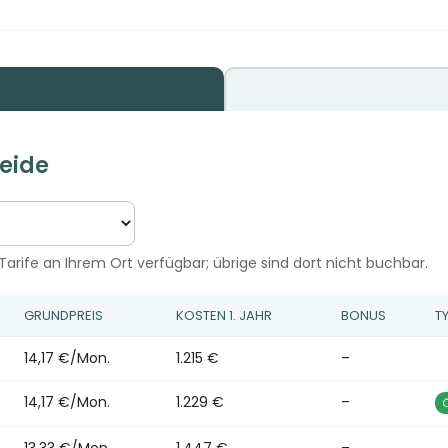
Heide
Tarife an Ihrem Ort verfügbar; übrige sind dort nicht buchbar.
GRUNDPREIS
KOSTEN 1. JAHR
BONUS
T
14,17 €/Mon.
1.215 €
–
14,17 €/Mon.
1.229 €
–
13,33 €/Mon.
1.447 €
–