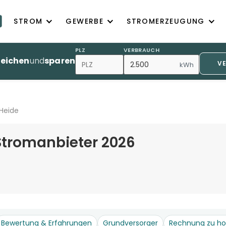
STROM
GEWERBE
STROMERZEUGUNG
PLZ
VERBRAUCH
leichen
und
sparen
V
kWh
Heide
Stromanbieter 2026
Bewertung & Erfahrungen
Grundversorger
Rechnung zu h