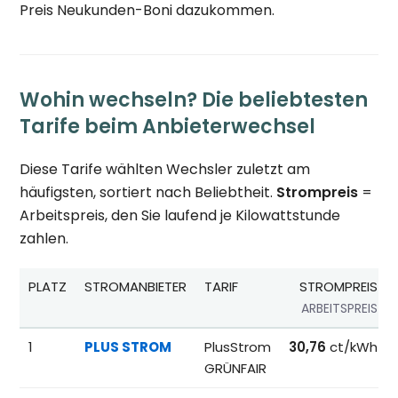
Preis Neukunden-Boni dazukommen.
Wohin wechseln? Die beliebtesten
Tarife beim Anbieterwechsel
Diese Tarife wählten Wechsler zuletzt am
häufigsten, sortiert nach Beliebtheit.
Strompreis
=
Arbeitspreis, den Sie laufend je Kilowattstunde
zahlen.
PLATZ
STROMANBIETER
TARIF
STROMPREIS
ARBEITSPREIS
Beliebteste Tarife beim Anbieterwechsel; Referenzpreise fü
1
PLUS STROM
PlusStrom
30,76
ct/kWh
GRÜNFAIR