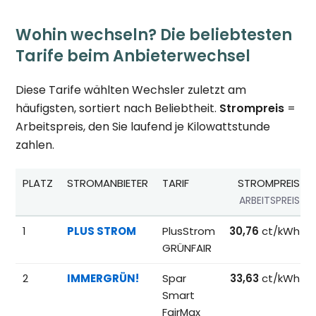
Wohin wechseln? Die beliebtesten
Tarife beim Anbieterwechsel
Diese Tarife wählten Wechsler zuletzt am
häufigsten, sortiert nach Beliebtheit.
Strompreis
=
Arbeitspreis, den Sie laufend je Kilowattstunde
zahlen.
PLATZ
STROMANBIETER
TARIF
STROMPREIS
ARBEITSPREIS
Beliebteste Tarife beim Anbieterwechsel; Referenzpreise fü
1
PLUS STROM
PlusStrom
30,76
ct/kWh
GRÜNFAIR
2
IMMERGRÜN!
Spar
33,63
ct/kWh
Smart
FairMax