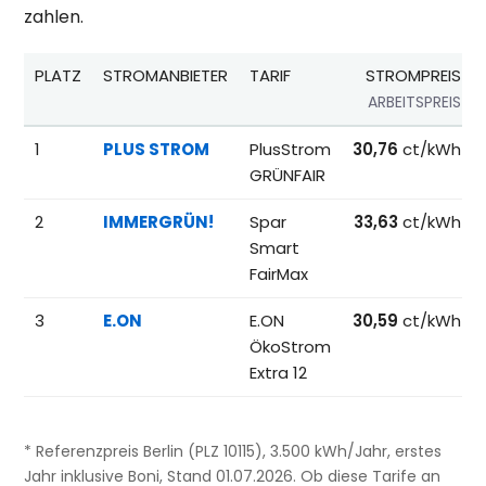
zahlen.
PLATZ
STROMANBIETER
TARIF
STROMPREIS
ARBEITSPREIS
Beliebteste Tarife beim Anbieterwechsel; Referenzpreise fü
1
PLUS STROM
PlusStrom
30,76
ct/kWh
GRÜNFAIR
2
IMMERGRÜN!
Spar
33,63
ct/kWh
Smart
FairMax
3
E.ON
E.ON
30,59
ct/kWh
ÖkoStrom
Extra 12
* Referenzpreis Berlin (PLZ 10115), 3.500 kWh/Jahr, erstes
Jahr inklusive Boni, Stand 01.07.2026. Ob diese Tarife an