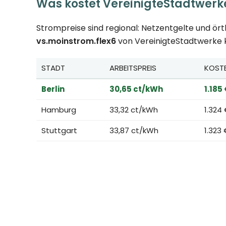
Was kostet VereinigteStadtwerke?
Strompreise sind regional: Netzentgelte und ör
vs.moinstrom.flex6
von VereinigteStadtwerke ko
STADT
ARBEITSPREIS
KOST
Berlin
30,65 ct/kWh
1.185
Hamburg
33,32 ct/kWh
1.324
Stuttgart
33,87 ct/kWh
1.323 