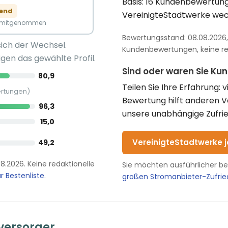
Basis: 16 Kundenbewertung
gend
VereinigteStadtwerke wec
n mitgenommen
Bewertungsstand: 08.08.2026, 
sich der Wechsel.
Kundenbewertungen, keine red
gen das gewählte Profil.
Sind oder waren Sie Ku
80,9
Teilen Sie Ihre Erfahrung: 
ertungen)
Bewertung hilft anderen 
96,3
unsere unabhängige Zufrie
15,0
VereinigteStadtwerke j
49,2
08.2026. Keine redaktionelle
Sie möchten ausführlicher b
r Bestenliste
.
großen Stromanbieter-Zufri
versorger