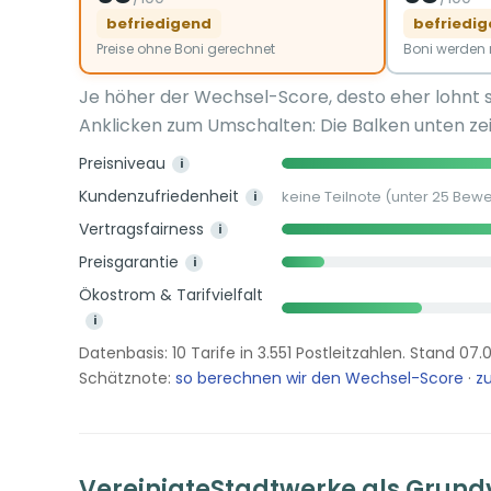
befriedigend
befriedi
Preise ohne Boni gerechnet
Boni werde
Je höher der Wechsel-Score, desto eher lohnt 
Anklicken zum Umschalten: Die Balken unten zei
Preisniveau
i
Kundenzufriedenheit
keine Teilnote (unter 25 Bew
i
Vertragsfairness
i
Preisgarantie
i
Ökostrom & Tarifvielfalt
i
Datenbasis: 10 Tarife in 3.551 Postleitzahlen. Stand 07.
Schätznote:
so berechnen wir den Wechsel-Score
·
zu
VereinigteStadtwerke als Grund