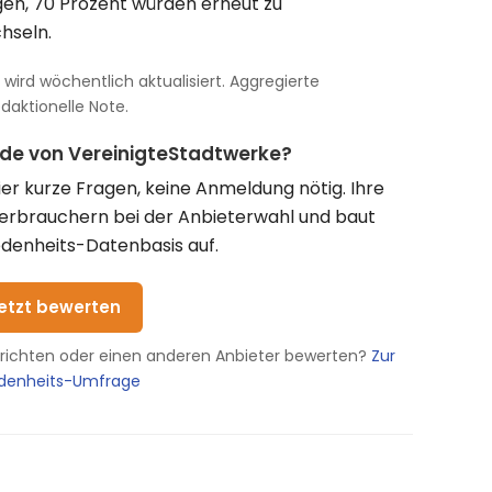
en, 70 Prozent würden erneut zu
hseln.
wird wöchentlich aktualisiert. Aggregierte
aktionelle Note.
nde von VereinigteStadtwerke?
vier kurze Fragen, keine Anmeldung nötig. Ihre
Verbrauchern bei der Anbieterwahl und baut
denheits-Datenbasis auf.
etzt bewerten
erichten oder einen anderen Anbieter bewerten?
Zur
edenheits-Umfrage