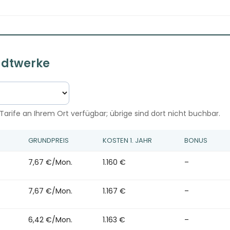
tadtwerke
Tarife an Ihrem Ort verfügbar; übrige sind dort nicht buchbar.
GRUNDPREIS
KOSTEN 1. JAHR
BONUS
7,67 €/Mon.
1.160 €
–
7,67 €/Mon.
1.167 €
–
6,42 €/Mon.
1.163 €
–