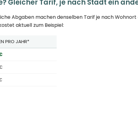
 Gleicher Tarif, je nach Stadt ein ande
tliche Abgaben machen denselben Tarif je nach Wohnort g
stet aktuell zum Beispiel:
EN PRO JAHR*
 €
 €
€