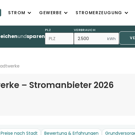
STROM
GEWERBE
STROMERZEUGUNG
PLZ
VERBRAUCH
leichen
und
sparen
V
kWh
tadtwerke
erke – Stromanbieter 2026
Preise nach Stadt
Bewertung & Erfahrungen
Grundversorg