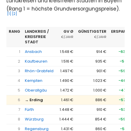
Landkreisen und kreisfreien Städten in Bayern
(Rang 1 = höchste Grundversorgungspreise).
[1]
[2]
RANG
LANDKREIS /
GV Ø
GÜNSTIGSTER
ERSPARNI
KREISFREIE
€/JAHR
€/JAHR
STADT
1
Ansbach
1.548 €
914 €
−634 
2
Kaufbeuren
1.516 €
935 €
−581 
3
Rhön-Grabfeld
1.497 €
901 €
−596 
4
Kempten
1.490 €
1.023 €
−467 
5
Oberallgäu
1.472 €
1.000 €
−473 
6
→ Erding
1.461 €
886 €
−576 
7
Fürth
1.448 €
910 €
−538 
8
Würzburg
1.444 €
854 €
−590 
9
Regensburg
1.431 €
860 €
−571 