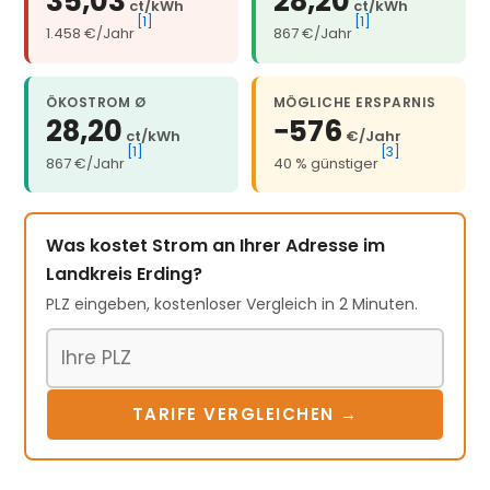
35,03
28,20
ct/kWh
ct/kWh
[1]
[1]
1.458 €/Jahr
867 €/Jahr
ÖKOSTROM Ø
MÖGLICHE ERSPARNIS
28,20
−576
ct/kWh
€/Jahr
[1]
[3]
867 €/Jahr
40 % günstiger
Was kostet Strom an Ihrer Adresse im
Landkreis Erding?
PLZ eingeben, kostenloser Vergleich in 2 Minuten.
Postleitzahl
TARIFE VERGLEICHEN →