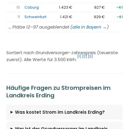
10
Coburg
1.423 €
927 €
−496 
11
Schweinfurt
1.421 €
929 €
−492 
… Plätze 12–97 ausgeblendet (
alle in Bayern →
)
Sortiert nach Grundversorger-Jahrespreis (teuerste
[1]
[2]
[3]
zuerst). Alle Werte für 3.500 kWh.
Häufige Fragen zu Strompreisen im
Landkreis Erding
Was kostet Strom im Landkreis Erding?
Wer ist der Grundversorger im Landkreis