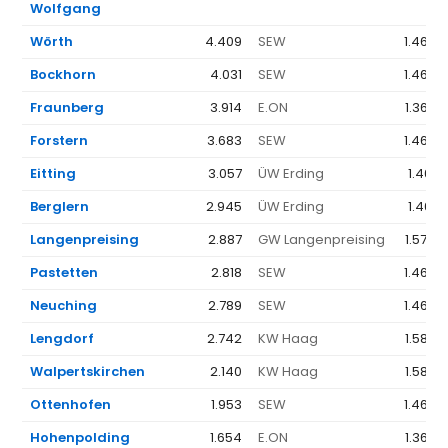
Wolfgang
Wörth
4.409
SEW
1.462 
Bockhorn
4.031
SEW
1.462 
Fraunberg
3.914
E.ON
1.368 
Forstern
3.683
SEW
1.462 
Eitting
3.057
ÜW Erding
1.461 
Berglern
2.945
ÜW Erding
1.461 
Langenpreising
2.887
GW Langenpreising
1.574 
Pastetten
2.818
SEW
1.462 
Neuching
2.789
SEW
1.462 
Lengdorf
2.742
KW Haag
1.586 
Walpertskirchen
2.140
KW Haag
1.586 
Ottenhofen
1.953
SEW
1.462 
Hohenpolding
1.654
E.ON
1.368 