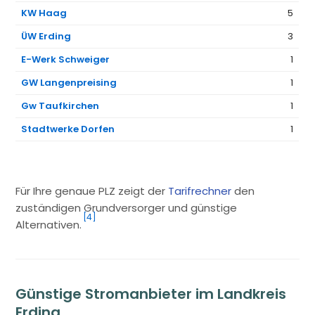
KW Haag
5
ÜW Erding
3
E-Werk Schweiger
1
GW Langenpreising
1
Gw Taufkirchen
1
Stadtwerke Dorfen
1
Für Ihre genaue PLZ zeigt der
Tarifrechner
den
zuständigen Grundversorger und günstige
[4]
Alternativen.
Günstige Stromanbieter im Landkreis
Erding