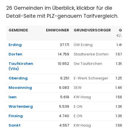
26 Gemeinden im Überblick, klickbar für die
Detail-Seite mit PLZ-genauem Tarifvergleich.
GEMEINDE
EINWOHNER
GRUNDVERSORGER
GV 
€/JAH
Erding
37.171
ÜW Erding
1.461 
Dorfen
14.759
Stadtwerke Dorfen
1.574 
Taufkirchen
10.652
Gw Taufkirchen
1.367 
(Vils)
Oberding
6.251
E-Werk Schweiger
1.258 
Moosinning
6.083
SEW
1.462 
Isen
5.619
KW Haag
1.586 
Wartenberg
5.539
E.ON
1.368 
Finsing
4.740
E.ON
1.368 
Sankt
4.557
KW Haag
1.586 