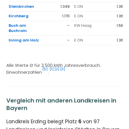
Steinkirchen
1.349
E.ON
1.368 
Kirchberg
1.170
E.ON
1.368 
Buch am
–
KW Haag
1.586 
Buchrain
Inning am Holz
–
E.ON
1.368 
Alle Werte Ø für 3.500 kWh Jahresverbrauch.
[5]
[1]
[2]
[3]
Einwohnerzahlen
.
Vergleich mit anderen Landkreisen in
Bayern
Landkreis Erding belegt Platz
6
von 97