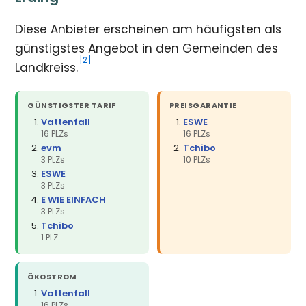
Diese Anbieter erscheinen am häufigsten als
günstigstes Angebot in den Gemeinden des
[2]
Landkreiss.
GÜNSTIGSTER TARIF
PREISGARANTIE
Vattenfall
ESWE
16 PLZs
16 PLZs
evm
Tchibo
3 PLZs
10 PLZs
ESWE
3 PLZs
E WIE EINFACH
3 PLZs
Tchibo
1 PLZ
ÖKOSTROM
Vattenfall
16 PLZs