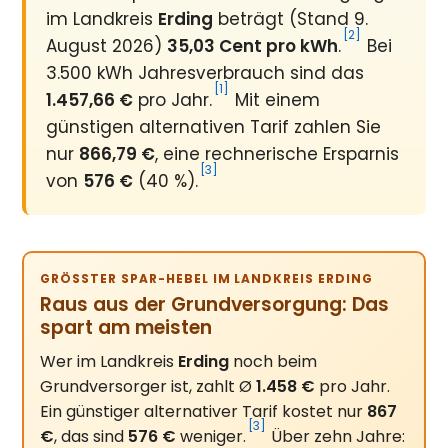
im Landkreis
Erding
beträgt (Stand 9.
[2]
August 2026)
35,03 Cent pro kWh
.
Bei
3.500 kWh Jahresverbrauch sind das
[1]
1.457,66 €
pro Jahr.
Mit einem
günstigen alternativen Tarif zahlen Sie
nur
866,79 €
, eine rechnerische Ersparnis
[3]
von
576 €
(40 %).
GRÖSSTER SPAR-HEBEL IM LANDKREIS ERDING
Raus aus der Grundversorgung: Das
spart am meisten
Wer im Landkreis
Erding
noch beim
Grundversorger ist, zahlt Ø
1.458 €
pro Jahr.
Ein günstiger alternativer Tarif kostet nur
867
[3]
€
, das sind
576 €
weniger.
Über zehn Jahre: