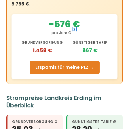
5.756 €
.
−576 €
[3]
pro Jahr Ø
GRUNDVERSORGUNG
GÜNSTIGER TARIF
1.458 €
867 €
Ersparnis für meine PLZ →
Strompreise Landkreis Erding im
Überblick
GRUNDVERSORGUNG Ø
GÜNSTIGSTER TARIF Ø