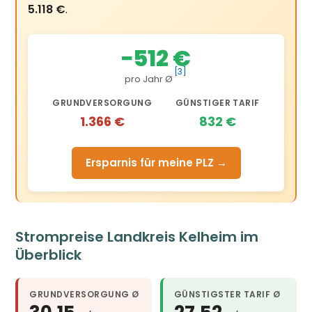
5.118 €
.
−512 €
[3]
pro Jahr Ø
GRUNDVERSORGUNG
GÜNSTIGER TARIF
1.366 €
832 €
Ersparnis für meine PLZ →
Strompreise Landkreis Kelheim im
Überblick
GRUNDVERSORGUNG Ø
GÜNSTIGSTER TARIF Ø