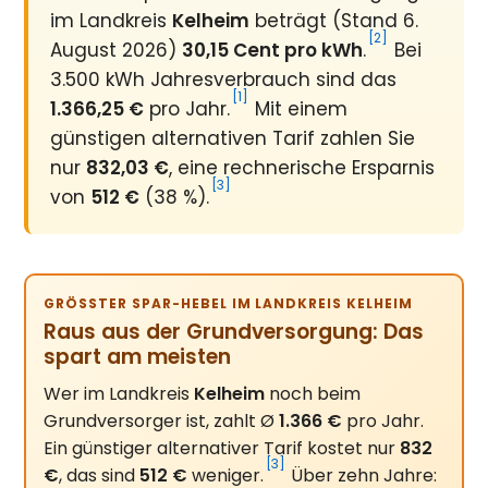
im Landkreis
Kelheim
beträgt (Stand 6.
[2]
August 2026)
30,15 Cent pro kWh
.
Bei
3.500 kWh Jahresverbrauch sind das
[1]
1.366,25 €
pro Jahr.
Mit einem
günstigen alternativen Tarif zahlen Sie
nur
832,03 €
, eine rechnerische Ersparnis
[3]
von
512 €
(38 %).
GRÖSSTER SPAR-HEBEL IM LANDKREIS KELHEIM
Raus aus der Grundversorgung: Das
spart am meisten
Wer im Landkreis
Kelheim
noch beim
Grundversorger ist, zahlt Ø
1.366 €
pro Jahr.
Ein günstiger alternativer Tarif kostet nur
832
[3]
€
, das sind
512 €
weniger.
Über zehn Jahre: