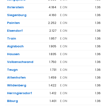
Ihrlerstein
4.184
E.ON
1.368 €
Siegenburg
4.160
E.ON
1.368 €
Painten
2.252
E.ON
1.368 €
Elsendorf
2.127
E.ON
1.368 €
Train
1.957
E.ON
1.368 €
Aiglsbach
1.905
E.ON
1.368 €
Hausen
1.835
E.ON
1.368 €
Volkenschwand
1.750
E.ON
1.368 €
Teugn
1.731
E.ON
1.368 €
Attenhofen
1.459
E.ON
1.368 €
Wildenberg
1.422
E.ON
1.368 €
Herrngiersdorf
1.412
E.ON
1.368 €
Biburg
1.401
E.ON
1.368 €