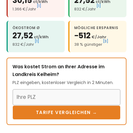
30,15
27,52
ct/kWh
ct/kWh
[1]
[1]
1.366 €/Jahr
832 €/Jahr
ÖKOSTROM Ø
MÖGLICHE ERSPARNIS
27,52
−512
ct/kWh
€/Jahr
[1]
[3]
832 €/Jahr
38 % günstiger
Was kostet Strom an Ihrer Adresse im
Landkreis Kelheim?
PLZ eingeben, kostenloser Vergleich in 2 Minuten.
Postleitzahl
TARIFE VERGLEICHEN →