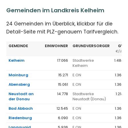
Gemeinden im Landkreis Kelheim
24 Gemeinden im Überblick, klickbar für die
Detail-Seite mit PLZ-genauem Tarifvergleich.
GEMEINDE
EINWOHNER
GRUNDVERSORGER
GV Ø
€/JAHR
Kelheim
17.066
Stadtwerke
1.484 €
Kelheim
Mainburg
15.271
E.ON
1.368 €
Abensberg
15.061
E.ON
1.368 €
Neustadt an
14.778
Stadtwerke
1.214 €
der Donau
Neustadt (Donau)
Bad Abbach
12.545
E.ON
1.368 €
Riedenburg
6.090
E.ON
1.368 €
Langquaid
5.936
E.ON
1.368 €