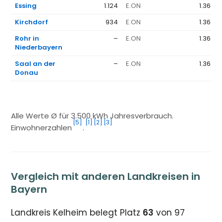
Essing
1.124
E.ON
1.368 €
Kirchdorf
934
E.ON
1.368 €
Rohr in
–
E.ON
1.368 €
Niederbayern
Saal an der
–
E.ON
1.368 €
Donau
Alle Werte Ø für 3.500 kWh Jahresverbrauch.
[5]
[1]
[2]
[3]
Einwohnerzahlen
.
Vergleich mit anderen Landkreisen in
Bayern
Landkreis Kelheim belegt Platz
63
von 97