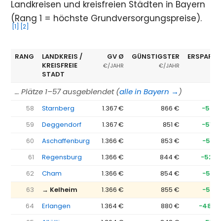
Landkreisen und kreisfreien Städten in Bayern
(Rang 1 = höchste Grundversorgungspreise).
[1]
[2]
RANG
LANDKREIS /
GV Ø
GÜNSTIGSTER
ERSPARNI
KREISFREIE
€/JAHR
€/JAHR
STADT
… Plätze 1–57 ausgeblendet (
alle in Bayern →
)
58
Starnberg
1.367 €
866 €
−501 
59
Deggendorf
1.367 €
851 €
−515 
60
Aschaffenburg
1.366 €
853 €
−513 
61
Regensburg
1.366 €
844 €
−522 
62
Cham
1.366 €
854 €
−512 
63
→ Kelheim
1.366 €
855 €
−512 
64
Erlangen
1.364 €
880 €
−484 