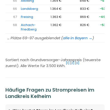
65
Altötting
1.364 €
848 €
−516 
66
Landsberg
1.364 €
833 €
−530 
67
Freising
1.363 €
869 €
−494 
68
Aichach-
1.362 €
826 €
−537 
Friedberg
… Plätze 69–97 ausgeblendet (
alle in Bayern →
)
Sortiert nach Grundversorger-Jahrespreis (teuerste
[1]
[2]
[3]
zuerst). Alle Werte für 3.500 kWh.
Häufige Fragen zu Strompreisen im
Landkreis Kelheim