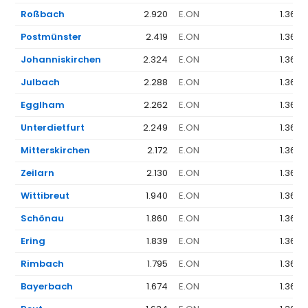
Roßbach
2.920
E.ON
1.368 
Postmünster
2.419
E.ON
1.368 
Johanniskirchen
2.324
E.ON
1.368 
Julbach
2.288
E.ON
1.368 
Egglham
2.262
E.ON
1.368 
Unterdietfurt
2.249
E.ON
1.368 
Mitterskirchen
2.172
E.ON
1.368 
Zeilarn
2.130
E.ON
1.368 
Wittibreut
1.940
E.ON
1.368 
Schönau
1.860
E.ON
1.368 
Ering
1.839
E.ON
1.368 
Rimbach
1.795
E.ON
1.368 
Bayerbach
1.674
E.ON
1.368 