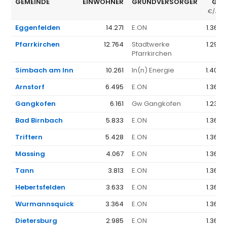
GEMEINDE
EINWOHNER
GRUNDVERSORGER
GV 
€/JAH
Eggenfelden
14.271
E.ON
1.368 
Pfarrkirchen
12.764
Stadtwerke
1.296 
Pfarrkirchen
Simbach am Inn
10.261
In(n) Energie
1.403 
Arnstorf
6.495
E.ON
1.368 
Gangkofen
6.161
Gw Gangkofen
1.233 
Bad Birnbach
5.833
E.ON
1.368 
Triftern
5.428
E.ON
1.368 
Massing
4.067
E.ON
1.368 
Tann
3.813
E.ON
1.368 
Hebertsfelden
3.633
E.ON
1.368 
Wurmannsquick
3.364
E.ON
1.368 
Dietersburg
2.985
E.ON
1.368 