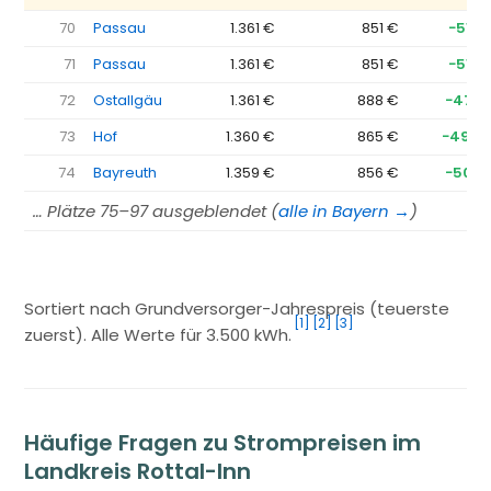
70
Passau
1.361 €
851 €
−510 
71
Passau
1.361 €
851 €
−510 
72
Ostallgäu
1.361 €
888 €
−473 
73
Hof
1.360 €
865 €
−494 
74
Bayreuth
1.359 €
856 €
−503 
… Plätze 75–97 ausgeblendet (
alle in Bayern →
)
Sortiert nach Grundversorger-Jahrespreis (teuerste
[1]
[2]
[3]
zuerst). Alle Werte für 3.500 kWh.
Häufige Fragen zu Strompreisen im
Landkreis Rottal-Inn