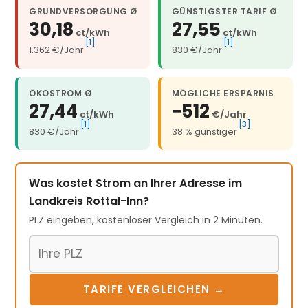
GRUNDVERSORGUNG Ø
GÜNSTIGSTER TARIF Ø
30,18
27,55
ct/kWh
ct/kWh
[1]
[1]
1.362 €/Jahr
830 €/Jahr
ÖKOSTROM Ø
MÖGLICHE ERSPARNIS
27,44
−512
ct/kWh
€/Jahr
[1]
[3]
830 €/Jahr
38 % günstiger
Was kostet Strom an Ihrer Adresse im
Landkreis Rottal-Inn?
PLZ eingeben, kostenloser Vergleich in 2 Minuten.
Postleitzahl
TARIFE VERGLEICHEN →