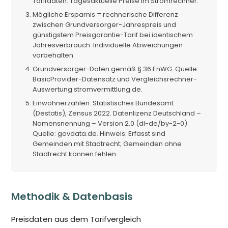
Tarifdaten. Tagesaktuelle Preise im Stromrechner.
Mögliche Ersparnis = rechnerische Differenz
zwischen Grundversorger-Jahrespreis und
günstigstem Preisgarantie-Tarif bei identischem
Jahresverbrauch. Individuelle Abweichungen
vorbehalten.
Grundversorger-Daten gemäß § 36 EnWG. Quelle:
BasicProvider-Datensatz und Vergleichsrechner-
Auswertung stromvermittlung.de.
Einwohnerzahlen: Statistisches Bundesamt
(Destatis), Zensus 2022. Datenlizenz Deutschland –
Namensnennung – Version 2.0 (dl-de/by-2-0).
Quelle: govdata.de. Hinweis: Erfasst sind
Gemeinden mit Stadtrecht; Gemeinden ohne
Stadtrecht können fehlen.
Methodik & Datenbasis
Preisdaten aus dem Tarifvergleich