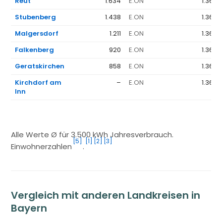
Reut
1.634
E.ON
1.368 
Stubenberg
1.438
E.ON
1.368 
Malgersdorf
1.211
E.ON
1.368 
Falkenberg
920
E.ON
1.368 
Geratskirchen
858
E.ON
1.368 
Kirchdorf am
–
E.ON
1.368 
Inn
Alle Werte Ø für 3.500 kWh Jahresverbrauch.
[5]
[1]
[2]
[3]
Einwohnerzahlen
.
Vergleich mit anderen Landkreisen in
Bayern