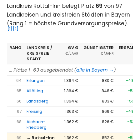
Landkreis Rottal-Inn belegt Platz
69
von 97
Landkreisen und kreisfreien Städten in Bayern
(Rang 1 = höchste Grundversorgungspreise).
[1]
[2]
RANG
LANDKREIS /
GV Ø
GÜNSTIGSTER
ERSPARNI
KREISFREIE
€/JAHR
€/JAHR
STADT
… Plätze 1–63 ausgeblendet (
alle in Bayern →
)
64
Erlangen
1.364 €
880 €
−484 
65
Altötting
1.364 €
848 €
−516 
66
Landsberg
1.364 €
833 €
−530 
67
Freising
1.363 €
869 €
−494 
68
Aichach-
1.362 €
826 €
−537 
Friedberg
69
→ Rottal-Inn
1.362 €
852 €
−510 