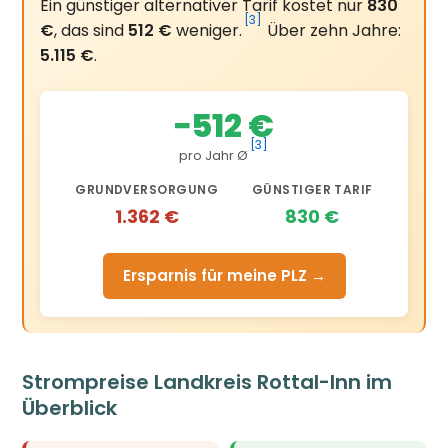
Ein günstiger alternativer Tarif kostet nur
830
[3]
€
, das sind
512 €
weniger.
Über zehn Jahre:
5.115 €
.
−512 €
[3]
pro Jahr Ø
GRUNDVERSORGUNG
GÜNSTIGER TARIF
1.362 €
830 €
Ersparnis für meine PLZ →
Strompreise Landkreis Rottal-Inn im
Überblick