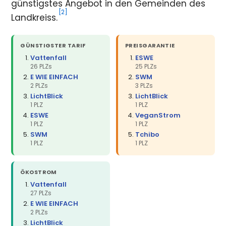
günstigstes Angebot in den Gemeinden des
[2]
Landkreiss.
GÜNSTIGSTER TARIF
PREISGARANTIE
Vattenfall
ESWE
26 PLZs
25 PLZs
E WIE EINFACH
SWM
2 PLZs
3 PLZs
LichtBlick
LichtBlick
1 PLZ
1 PLZ
ESWE
VeganStrom
1 PLZ
1 PLZ
SWM
Tchibo
1 PLZ
1 PLZ
ÖKOSTROM
Vattenfall
27 PLZs
E WIE EINFACH
2 PLZs
LichtBlick