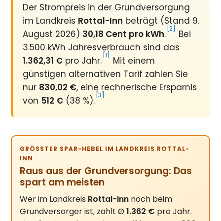
Der Strompreis in der Grundversorgung
im Landkreis
Rottal-Inn
beträgt (Stand 9.
[2]
August 2026)
30,18 Cent pro kWh
.
Bei
3.500 kWh Jahresverbrauch sind das
[1]
1.362,31 €
pro Jahr.
Mit einem
günstigen alternativen Tarif zahlen Sie
nur
830,02 €
, eine rechnerische Ersparnis
[3]
von
512 €
(38 %).
GRÖSSTER SPAR-HEBEL IM LANDKREIS ROTTAL-I
NN
Raus aus der Grundversorgung: Das
spart am meisten
Wer im Landkreis
Rottal-Inn
noch beim
Grundversorger ist, zahlt Ø
1.362 €
pro Jahr.