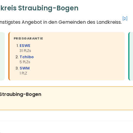
dkreis Straubing-Bogen
[2]
ünstigstes Angebot in den Gemeinden des Landkreiss.
PREISGARANTIE
ESWE
31 PLZs
Tchibo
5 PLZs
SWM
1 PLZ
is Straubing-Bogen