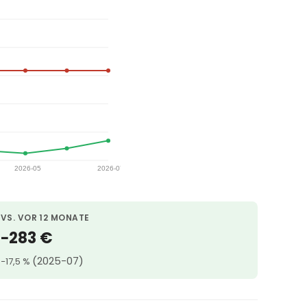
VS. VOR 12 MONATE
−283 €
(2025-07)
−17,5 %