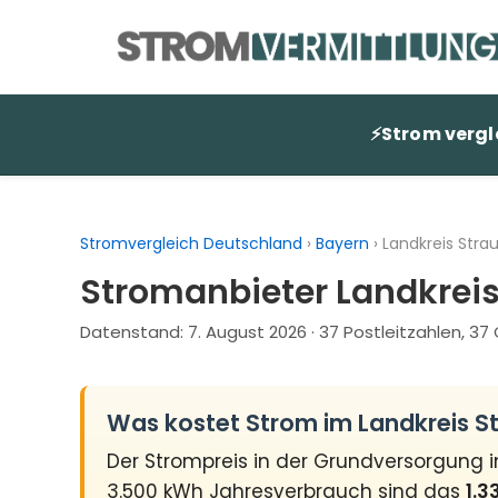
Zum
Inhalt
springen
⚡
Strom vergl
Stromvergleich Deutschland
›
Bayern
›
Landkreis Str
Stromanbieter Landkrei
Datenstand:
7. August 2026
· 37 Postleitzahlen, 3
Was kostet Strom im Landkreis 
Der Strompreis in der Grundversorgung 
3.500 kWh Jahresverbrauch sind das
1.3