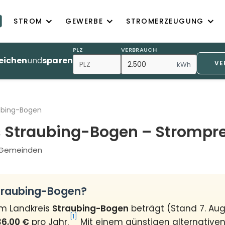
STROM
GEWERBE
STROMERZEUGUNG
PLZ
VERBRAUCH
eichen
und
sparen
VE
kWh
aubing-Bogen
s Straubing-Bogen – Strompre
7 Gemeinden
Straubing-Bogen?
im Landkreis
Straubing-Bogen
beträgt (Stand 7. Au
[1]
36,00 €
pro Jahr.
Mit einem günstigen alternativen 