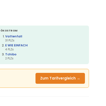
ÖKOSTROM
Vattenfall
31 PLZs
E WIE EINFACH
4 PLZs
Tchibo
2 PLZs
Zum Tarifvergleich →