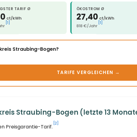
GSTER TARIF Ø
ÖKOSTROM Ø
40
27,40
ct/kWh
ct/kWh
[1]
[1]
ahr
818 €/Jahr
dkreis Straubing-Bogen?
TARIFE VERGLEICHEN →
reis Straubing-Bogen (letzte 13 Monat
[2]
n Preisgarantie-Tarif.