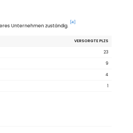
[4]
nderes Unternehmen zuständig.
VERSORGTE PLZS
23
9
4
1