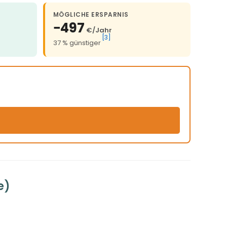
MÖGLICHE ERSPARNIS
−497
€/Jahr
[3]
37 % günstiger
e)