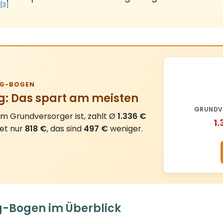
[3]
G-BOGEN
g: Das spart am meisten
GRUNDV
m Grundversorger ist, zahlt Ø
1.336 €
1.
tet nur
818 €
, das sind
497 €
weniger.
g-Bogen im Überblick