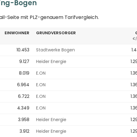
bing-Bogen
ail-Seite mit PLZ-genauem Tarifvergleich.
EINWOHNER
GRUNDVERSORGER
€/
10.453
Stadtwerke Bogen
1.
9.127
Heider Energie
1.2
8.019
E.ON
1.3
6.964
E.ON
1.3
6.722
E.ON
1.3
4.349
E.ON
1.3
3.958
Heider Energie
1.2
3.912
Heider Energie
1.2