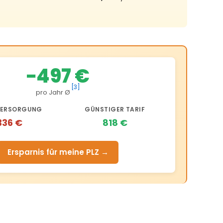
−497 €
[3]
pro Jahr Ø
ERSORGUNG
GÜNSTIGER TARIF
336 €
818 €
Ersparnis für meine PLZ →