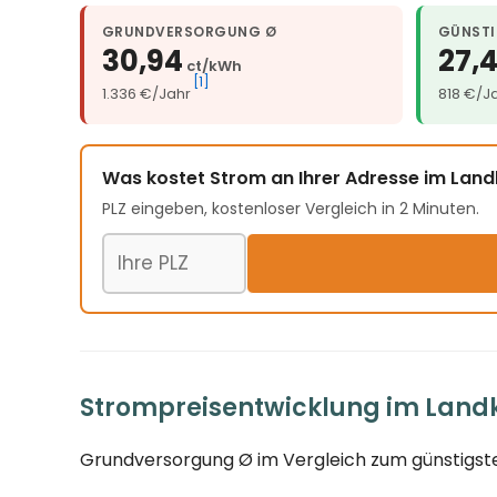
GRUNDVERSORGUNG Ø
GÜNSTI
30,94
27,
ct/kWh
[1]
1.336 €/Jahr
818 €/J
Was kostet Strom an Ihrer Adresse im Lan
PLZ eingeben, kostenloser Vergleich in 2 Minuten.
Postleitzahl
Strompreisentwicklung im Landk
Grundversorgung Ø im Vergleich zum günstigste