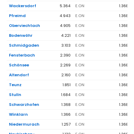
Wackersdorf
5.364
E.ON
1.368 €
Pfreimd
4.943
E.ON
1.368 €
Oberviechtach
4.905
E.ON
1.368 €
Bodenwöhr
4.221
E.ON
1.368 €
Schmidgaden
3.103
E.ON
1.368 €
Fensterbach
2.390
E.ON
1.368 €
Schönsee
2.269
E.ON
1.368 €
Altendorf
2.160
E.ON
1.368 €
Teunz
1.851
E.ON
1.368 €
Stulln
1.684
E.ON
1.368 €
Schwarzhofen
1.368
E.ON
1.368 €
Winklarn
1.366
E.ON
1.368 €
Niedermurach
1.257
E.ON
1.368 €