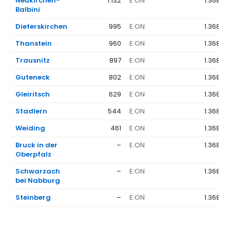
Neukirchen-
1.132
E.ON
1.368 €
Balbini
Dieterskirchen
995
E.ON
1.368 €
Thanstein
960
E.ON
1.368 €
Trausnitz
897
E.ON
1.368 €
Guteneck
802
E.ON
1.368 €
Gleiritsch
629
E.ON
1.368 €
Stadlern
544
E.ON
1.368 €
Weiding
461
E.ON
1.368 €
Bruck in der
–
E.ON
1.368 €
Oberpfalz
Schwarzach
–
E.ON
1.368 €
bei Nabburg
Steinberg
–
E.ON
1.368 €