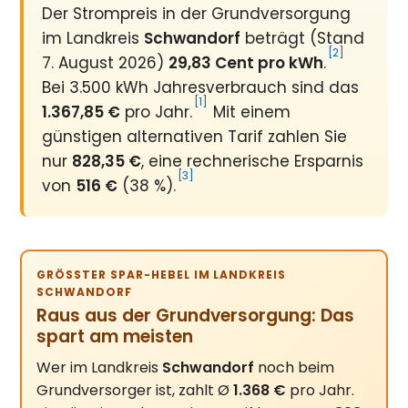
Der Strompreis in der Grundversorgung
im Landkreis
Schwandorf
beträgt (Stand
[2]
7. August 2026)
29,83 Cent pro kWh
.
Bei 3.500 kWh Jahresverbrauch sind das
[1]
1.367,85 €
pro Jahr.
Mit einem
günstigen alternativen Tarif zahlen Sie
nur
828,35 €
, eine rechnerische Ersparnis
[3]
von
516 €
(38 %).
GRÖSSTER SPAR-HEBEL IM LANDKREIS S
CHWANDORF
Raus aus der Grundversorgung: Das
spart am meisten
Wer im Landkreis
Schwandorf
noch beim
Grundversorger ist, zahlt Ø
1.368 €
pro Jahr.