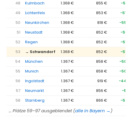
48
Kulmbach
1.368 €
855 €
−513 
49
Lichtenfels
1.368 €
853 €
−514 
50
Neunkirchen
1.368 €
818 €
−550 
51
Neustadt
1.368 €
852 €
−516 
52
Regen
1.368 €
852 €
−516 
53
→ Schwandorf
1.368 €
852 €
−516 
54
München
1.367 €
858 €
−509 
55
Munich
1.367 €
858 €
−509 
56
Ingolstadt
1.367 €
919 €
−449 
57
Neumarkt
1.367 €
856 €
−511 
58
Starnberg
1.367 €
866 €
−501 
… Plätze 59–97 ausgeblendet (
alle in Bayern →
)