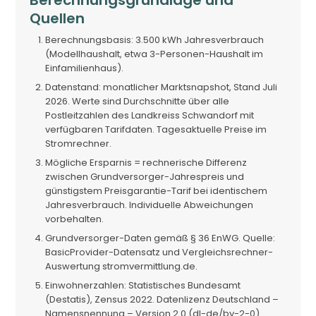
Berechnungsgrundlage und
Quellen
Berechnungsbasis: 3.500 kWh Jahresverbrauch
(Modellhaushalt, etwa 3-Personen-Haushalt im
Einfamilienhaus).
Datenstand: monatlicher Marktsnapshot, Stand Juli
2026. Werte sind Durchschnitte über alle
Postleitzahlen des Landkreiss Schwandorf mit
verfügbaren Tarifdaten. Tagesaktuelle Preise im
Stromrechner.
Mögliche Ersparnis = rechnerische Differenz
zwischen Grundversorger-Jahrespreis und
günstigstem Preisgarantie-Tarif bei identischem
Jahresverbrauch. Individuelle Abweichungen
vorbehalten.
Grundversorger-Daten gemäß § 36 EnWG. Quelle:
BasicProvider-Datensatz und Vergleichsrechner-
Auswertung stromvermittlung.de.
Einwohnerzahlen: Statistisches Bundesamt
(Destatis), Zensus 2022. Datenlizenz Deutschland –
Namensnennung – Version 2.0 (dl-de/by-2-0).