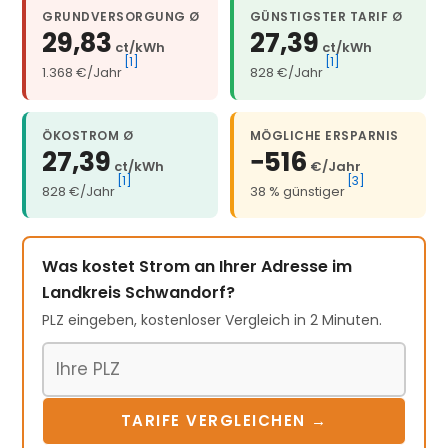
GRUNDVERSORGUNG Ø
GÜNSTIGSTER TARIF Ø
29,83
27,39
ct/kWh
ct/kWh
[1]
[1]
1.368 €/Jahr
828 €/Jahr
ÖKOSTROM Ø
MÖGLICHE ERSPARNIS
27,39
−516
ct/kWh
€/Jahr
[1]
[3]
828 €/Jahr
38 % günstiger
Was kostet Strom an Ihrer Adresse im
Landkreis Schwandorf?
PLZ eingeben, kostenloser Vergleich in 2 Minuten.
Postleitzahl
TARIFE VERGLEICHEN →