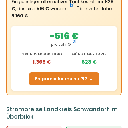
Ein günstiger alternativer Tarif kostet nur
828
[3]
€
, das sind
516 €
weniger.
Über zehn Jahre:
5.160 €
.
−516 €
[3]
pro Jahr Ø
GRUNDVERSORGUNG
GÜNSTIGER TARIF
1.368 €
828 €
Ersparnis für meine PLZ →
Strompreise Landkreis Schwandorf im
Überblick