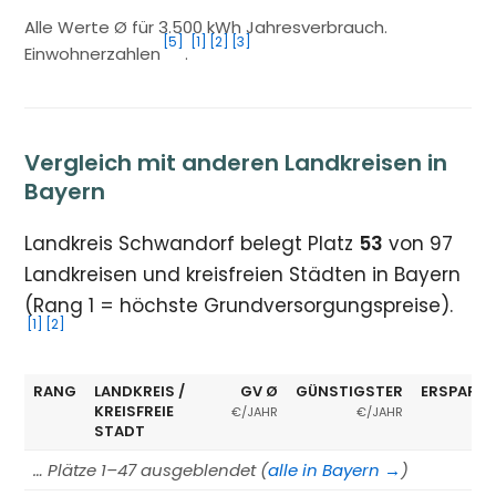
Alle Werte Ø für 3.500 kWh Jahresverbrauch.
[5]
[1]
[2]
[3]
Einwohnerzahlen
.
Vergleich mit anderen Landkreisen in
Bayern
Landkreis Schwandorf belegt Platz
53
von 97
Landkreisen und kreisfreien Städten in Bayern
(Rang 1 = höchste Grundversorgungspreise).
[1]
[2]
RANG
LANDKREIS /
GV Ø
GÜNSTIGSTER
ERSPARNI
KREISFREIE
€/JAHR
€/JAHR
STADT
… Plätze 1–47 ausgeblendet (
alle in Bayern →
)