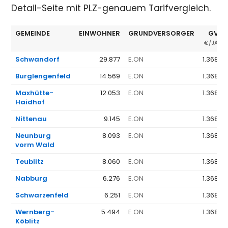
Detail-Seite mit PLZ-genauem Tarifvergleich.
GEMEINDE
EINWOHNER
GRUNDVERSORGER
GV Ø
€/JAHR
Schwandorf
29.877
E.ON
1.368 €
Burglengenfeld
14.569
E.ON
1.368 €
Maxhütte-
12.053
E.ON
1.368 €
Haidhof
Nittenau
9.145
E.ON
1.368 €
Neunburg
8.093
E.ON
1.368 €
vorm Wald
Teublitz
8.060
E.ON
1.368 €
Nabburg
6.276
E.ON
1.368 €
Schwarzenfeld
6.251
E.ON
1.368 €
Wernberg-
5.494
E.ON
1.368 €
Köblitz