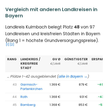
Vergleich mit anderen Landkreisen in
Bayern
Landkreis Kulmbach belegt Platz
48
von 97
Landkreisen und kreisfreien Städten in Bayern
(Rang 1 = höchste Grundversorgungspreise).
[1]
[2]
RANG
LANDKREIS /
GV Ø
GÜNSTIGSTER
ERSPARNI
KREISFREIE
€/JAHR
€/JAHR
STADT
… Plätze 1–42 ausgeblendet (
alle in Bayern →
)
43
Garmisch-
1.369 €
879 €
−490 
Partenkirchen
44
Roth
1.368 €
931 €
−437 
45
Bamberg
1.368 €
853 €
−515 