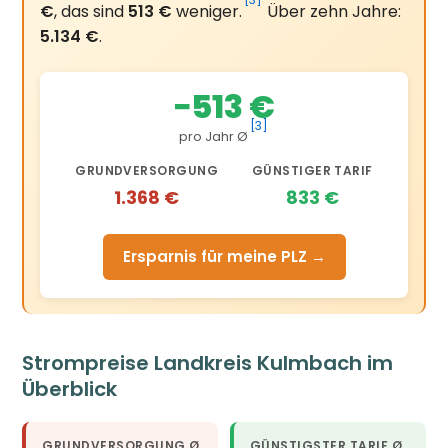
[3]
€
, das sind
513 €
weniger.
Über zehn Jahre:
5.134 €
.
−513 €
[3]
pro Jahr Ø
GRUNDVERSORGUNG
GÜNSTIGER TARIF
1.368 €
833 €
Ersparnis für meine PLZ →
Strompreise Landkreis Kulmbach im
Überblick
GRUNDVERSORGUNG Ø
GÜNSTIGSTER TARIF Ø