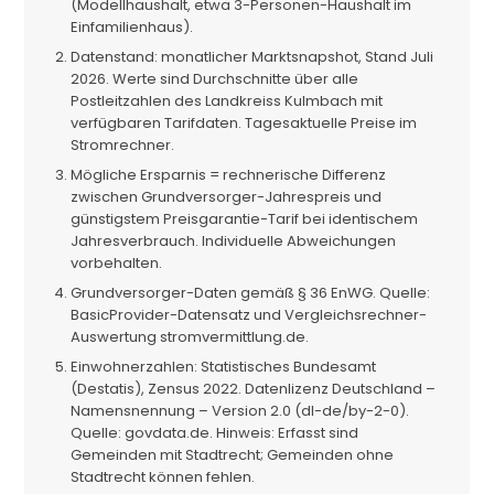
(Modellhaushalt, etwa 3-Personen-Haushalt im
Einfamilienhaus).
Datenstand: monatlicher Marktsnapshot, Stand Juli
2026. Werte sind Durchschnitte über alle
Postleitzahlen des Landkreiss Kulmbach mit
verfügbaren Tarifdaten. Tagesaktuelle Preise im
Stromrechner.
Mögliche Ersparnis = rechnerische Differenz
zwischen Grundversorger-Jahrespreis und
günstigstem Preisgarantie-Tarif bei identischem
Jahresverbrauch. Individuelle Abweichungen
vorbehalten.
Grundversorger-Daten gemäß § 36 EnWG. Quelle:
BasicProvider-Datensatz und Vergleichsrechner-
Auswertung stromvermittlung.de.
Einwohnerzahlen: Statistisches Bundesamt
(Destatis), Zensus 2022. Datenlizenz Deutschland –
Namensnennung – Version 2.0 (dl-de/by-2-0).
Quelle: govdata.de. Hinweis: Erfasst sind
Gemeinden mit Stadtrecht; Gemeinden ohne
Stadtrecht können fehlen.