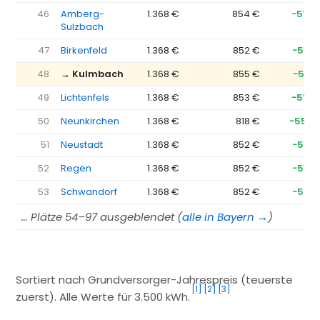
46
Amberg-
1.368 €
854 €
−514 
Sulzbach
47
Birkenfeld
1.368 €
852 €
−516 
48
→ Kulmbach
1.368 €
855 €
−513 
49
Lichtenfels
1.368 €
853 €
−514 
50
Neunkirchen
1.368 €
818 €
−550 
51
Neustadt
1.368 €
852 €
−516 
52
Regen
1.368 €
852 €
−516 
53
Schwandorf
1.368 €
852 €
−516 
… Plätze 54–97 ausgeblendet (
alle in Bayern →
)
Sortiert nach Grundversorger-Jahrespreis (teuerste
[1]
[2]
[3]
zuerst). Alle Werte für 3.500 kWh.