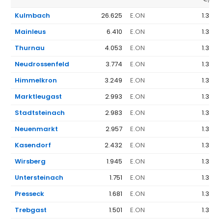
Kulmbach
26.625
E.ON
1.368
Mainleus
6.410
E.ON
1.368
Thurnau
4.053
E.ON
1.368
Neudrossenfeld
3.774
E.ON
1.368
Himmelkron
3.249
E.ON
1.368
Marktleugast
2.993
E.ON
1.368
Stadtsteinach
2.983
E.ON
1.368
Neuenmarkt
2.957
E.ON
1.368
Kasendorf
2.432
E.ON
1.368
Wirsberg
1.945
E.ON
1.368
Untersteinach
1.751
E.ON
1.368
Presseck
1.681
E.ON
1.368
Trebgast
1.501
E.ON
1.368