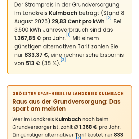
Der Strompreis in der Grundversorgung
im Landkreis
Kulmbach
beträgt (Stand 8.
[2]
August 2026)
29,83 Cent pro kWh
.
Bei
3.500 kWh Jahresverbrauch sind das
[1]
1.367,85 €
pro Jahr.
Mit einem
günstigen alternativen Tarif zahlen Sie
nur
833,37 €
, eine rechnerische Ersparnis
[3]
von
513 €
(38 %).
GRÖSSTER SPAR-HEBEL IM LANDKREIS KULMBACH
Raus aus der Grundversorgung: Das
spart am meisten
Wer im Landkreis
Kulmbach
noch beim
Grundversorger ist, zahlt Ø
1.368 €
pro Jahr.
Ein günstiger alternativer Tarif kostet nur
833