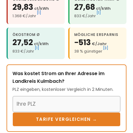
29,83
27,68
ct/kWh
ct/kWh
[1]
[1]
1.368 €/Jahr
833 €/Jahr
ÖKOSTROM Ø
MÖGLICHE ERSPARNIS
27,52
−513
ct/kWh
€/Jahr
[1]
[3]
833 €/Jahr
38 % günstiger
Was kostet Strom an Ihrer Adresse im
Landkreis Kulmbach?
PLZ eingeben, kostenloser Vergleich in 2 Minuten.
Postleitzahl
TARIFE VERGLEICHEN →