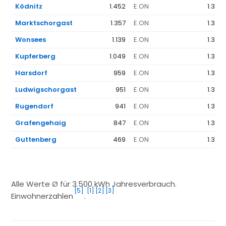
Ködnitz
1.452
E.ON
1.368
Marktschorgast
1.357
E.ON
1.368
Wonsees
1.139
E.ON
1.368
Kupferberg
1.049
E.ON
1.368
Harsdorf
959
E.ON
1.368
Ludwigschorgast
951
E.ON
1.368
Rugendorf
941
E.ON
1.368
Grafengehaig
847
E.ON
1.368
Guttenberg
469
E.ON
1.368
Alle Werte Ø für 3.500 kWh Jahresverbrauch.
[5]
[1]
[2]
[3]
Einwohnerzahlen
.