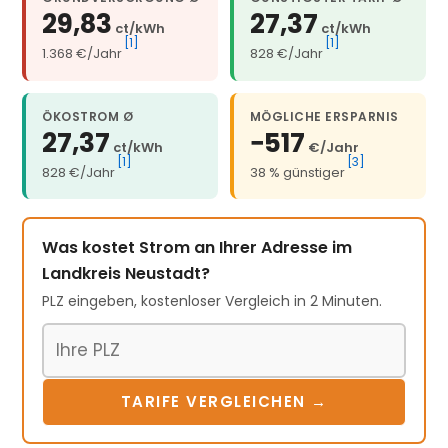
29,83
27,37
ct/kWh
ct/kWh
[1]
[1]
1.368 €/Jahr
828 €/Jahr
ÖKOSTROM Ø
MÖGLICHE ERSPARNIS
27,37
−517
ct/kWh
€/Jahr
[1]
[3]
828 €/Jahr
38 % günstiger
Was kostet Strom an Ihrer Adresse im
Landkreis Neustadt?
PLZ eingeben, kostenloser Vergleich in 2 Minuten.
Postleitzahl
TARIFE VERGLEICHEN →