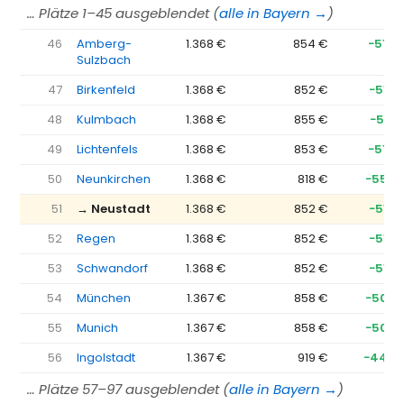
… Plätze 1–45 ausgeblendet (
alle in Bayern →
)
46
Amberg-
1.368 €
854 €
−514 
Sulzbach
47
Birkenfeld
1.368 €
852 €
−516 
48
Kulmbach
1.368 €
855 €
−513 
49
Lichtenfels
1.368 €
853 €
−514 
50
Neunkirchen
1.368 €
818 €
−550 
51
→ Neustadt
1.368 €
852 €
−516 
52
Regen
1.368 €
852 €
−516 
53
Schwandorf
1.368 €
852 €
−516 
54
München
1.367 €
858 €
−509 
55
Munich
1.367 €
858 €
−509 
56
Ingolstadt
1.367 €
919 €
−449 
… Plätze 57–97 ausgeblendet (
alle in Bayern →
)