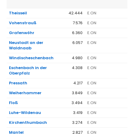
Theisseil
42.444
E.ON
1
Vohenstrauß
7.576
E.ON
1
Grafenwöhr
6.360
E.ON
1
Neustadt an der
6.057
E.ON
1
Waldnaab
Windischeschenbach
4.980
E.ON
1
Eschenbach in der
4.308
E.ON
1
Oberpfalz
Pressath
4.217
E.ON
1
Weiherhammer
3.849
E.ON
1
Floß
3.494
E.ON
1
Luhe-Wildenau
3.419
E.ON
1
Kirchenthumbach
3.274
E.ON
1
Mantel
2.827
E.ON
1