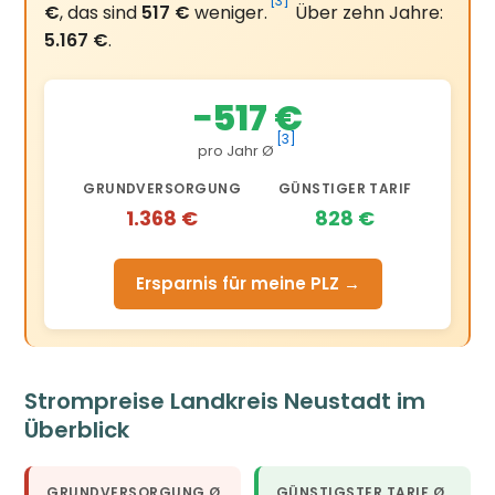
[3]
€
, das sind
517 €
weniger.
Über zehn Jahre:
5.167 €
.
−517 €
[3]
pro Jahr Ø
GRUNDVERSORGUNG
GÜNSTIGER TARIF
1.368 €
828 €
Ersparnis für meine PLZ →
Strompreise Landkreis Neustadt im
Überblick
GRUNDVERSORGUNG Ø
GÜNSTIGSTER TARIF Ø