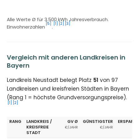
Alle Werte Ø für 3.500 kWh Jahresverbrauch.
[5]
[1]
[2]
[3]
Einwohnerzahlen
.
Vergleich mit anderen Landkreisen in
Bayern
Landkreis Neustadt belegt Platz
51
von 97
Landkreisen und kreisfreien Städten in Bayern
(Rang 1 = höchste Grundversorgungspreise).
[1]
[2]
RANG
LANDKREIS /
GV Ø
GÜNSTIGSTER
ERSPARNI
KREISFREIE
€/JAHR
€/JAHR
STADT