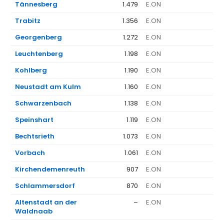
Tännesberg
1.479
E.ON
1
Trabitz
1.356
E.ON
1
Georgenberg
1.272
E.ON
1
Leuchtenberg
1.198
E.ON
1
Kohlberg
1.190
E.ON
1
Neustadt am Kulm
1.160
E.ON
1
Schwarzenbach
1.138
E.ON
1
Speinshart
1.119
E.ON
1
Bechtsrieth
1.073
E.ON
1
Vorbach
1.061
E.ON
1
Kirchendemenreuth
907
E.ON
1
Schlammersdorf
870
E.ON
1
Altenstadt an der
–
E.ON
1
Waldnaab