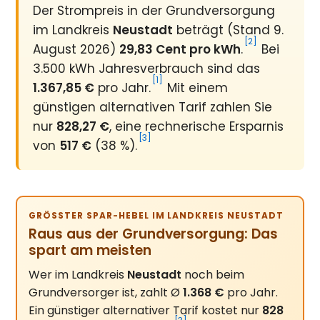
Der Strompreis in der Grundversorgung
im Landkreis
Neustadt
beträgt (Stand 9.
[2]
August 2026)
29,83 Cent pro kWh
.
Bei
3.500 kWh Jahresverbrauch sind das
[1]
1.367,85 €
pro Jahr.
Mit einem
günstigen alternativen Tarif zahlen Sie
nur
828,27 €
, eine rechnerische Ersparnis
[3]
von
517 €
(38 %).
GRÖSSTER SPAR-HEBEL IM LANDKREIS NEUSTADT
Raus aus der Grundversorgung: Das
spart am meisten
Wer im Landkreis
Neustadt
noch beim
Grundversorger ist, zahlt Ø
1.368 €
pro Jahr.
Ein günstiger alternativer Tarif kostet nur
828