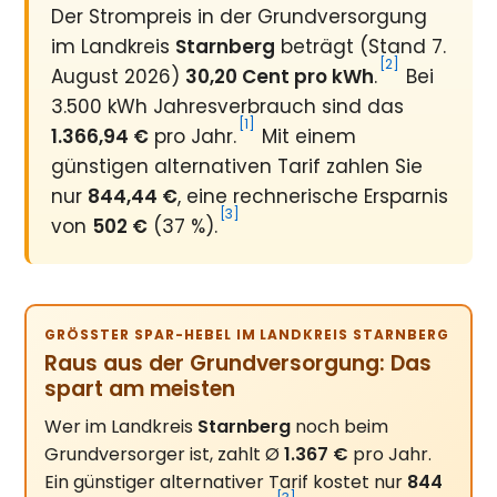
Der Strompreis in der Grundversorgung
im Landkreis
Starnberg
beträgt (Stand 7.
[2]
August 2026)
30,20 Cent pro kWh
.
Bei
3.500 kWh Jahresverbrauch sind das
[1]
1.366,94 €
pro Jahr.
Mit einem
günstigen alternativen Tarif zahlen Sie
nur
844,44 €
, eine rechnerische Ersparnis
[3]
von
502 €
(37 %).
GRÖSSTER SPAR-HEBEL IM LANDKREIS STARNBERG
Raus aus der Grundversorgung: Das
spart am meisten
Wer im Landkreis
Starnberg
noch beim
Grundversorger ist, zahlt Ø
1.367 €
pro Jahr.
Ein günstiger alternativer Tarif kostet nur
844