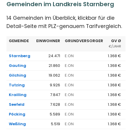
Gemeinden im Landkreis Starnberg
14 Gemeinden im Überblick, klickbar für die
Detail-Seite mit PLZ-genauem Tarifvergleich.
GEMEINDE
EINWOHNER
GRUNDVERSORGER
GV Ø
GÜ
€/JAHR
Starnberg
24.471
E.ON
1.368 €
Gauting
21.860
E.ON
1.368 €
Gilching
19.062
E.ON
1.368 €
Tutzing
9.926
E.ON
1.368 €
Krailling
7.847
E.ON
1.368 €
Seefeld
7.628
E.ON
1.368 €
Pöcking
5.589
E.ON
1.368 €
Weßling
5.519
E.ON
1.368 €