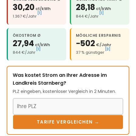
30,20
28,18
ct/kWh
ct/kWh
[1]
[1]
1.367 €/Jahr
844 €/Jahr
ÖKOSTROM Ø
MÖGLICHE ERSPARNIS
27,94
−502
ct/kWh
€/Jahr
[1]
[3]
844 €/Jahr
37 % günstiger
Was kostet Strom an Ihrer Adresse im
Landkreis Starnberg?
PLZ eingeben, kostenloser Vergleich in 2 Minuten.
Postleitzahl
TARIFE VERGLEICHEN →