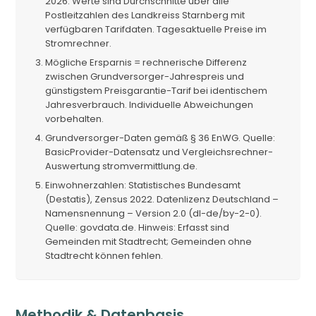
2026. Werte sind Durchschnitte über alle
Postleitzahlen des Landkreiss Starnberg mit
verfügbaren Tarifdaten. Tagesaktuelle Preise im
Stromrechner.
Mögliche Ersparnis = rechnerische Differenz
zwischen Grundversorger-Jahrespreis und
günstigstem Preisgarantie-Tarif bei identischem
Jahresverbrauch. Individuelle Abweichungen
vorbehalten.
Grundversorger-Daten gemäß § 36 EnWG. Quelle:
BasicProvider-Datensatz und Vergleichsrechner-
Auswertung stromvermittlung.de.
Einwohnerzahlen: Statistisches Bundesamt
(Destatis), Zensus 2022. Datenlizenz Deutschland –
Namensnennung – Version 2.0 (dl-de/by-2-0).
Quelle: govdata.de. Hinweis: Erfasst sind
Gemeinden mit Stadtrecht; Gemeinden ohne
Stadtrecht können fehlen.
Methodik & Datenbasis