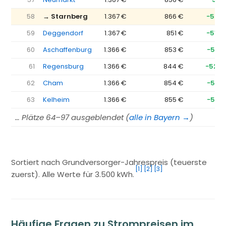
58
→ Starnberg
1.367 €
866 €
−501 
59
Deggendorf
1.367 €
851 €
−515 
60
Aschaffenburg
1.366 €
853 €
−513 
61
Regensburg
1.366 €
844 €
−522 
62
Cham
1.366 €
854 €
−512 
63
Kelheim
1.366 €
855 €
−512 
… Plätze 64–97 ausgeblendet (
alle in Bayern →
)
Sortiert nach Grundversorger-Jahrespreis (teuerste
[1]
[2]
[3]
zuerst). Alle Werte für 3.500 kWh.
Häufige Fragen zu Strompreisen im