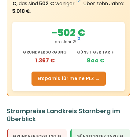
[3]
€
, das sind
502 €
weniger.
Über zehn Jahre:
5.018 €
.
−502 €
[3]
pro Jahr Ø
GRUNDVERSORGUNG
GÜNSTIGER TARIF
1.367 €
844 €
Ersparnis für meine PLZ →
Strompreise Landkreis Starnberg im
Überblick
GRUNDVERSORGUNG Ø
GÜNSTIGSTER TARIF Ø