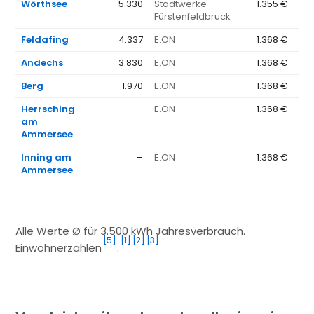
Wörthsee
5.330
Stadtwerke
1.355 €
Fürstenfeldbruck
Feldafing
4.337
E.ON
1.368 €
Andechs
3.830
E.ON
1.368 €
Berg
1.970
E.ON
1.368 €
Herrsching
–
E.ON
1.368 €
am
Ammersee
Inning am
–
E.ON
1.368 €
Ammersee
Alle Werte Ø für 3.500 kWh Jahresverbrauch.
[5]
[1]
[2]
[3]
Einwohnerzahlen
.