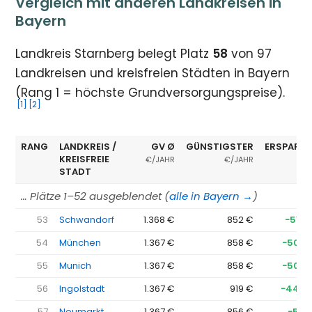
Vergleich mit anderen Landkreisen in
Bayern
Landkreis Starnberg belegt Platz
58
von 97
Landkreisen und kreisfreien Städten in Bayern
(Rang 1 = höchste Grundversorgungspreise).
[1]
[2]
RANG
LANDKREIS /
GV Ø
GÜNSTIGSTER
ERSPARNI
KREISFREIE
€/JAHR
€/JAHR
STADT
… Plätze 1–52 ausgeblendet (
alle in Bayern →
)
53
Schwandorf
1.368 €
852 €
−516 
54
München
1.367 €
858 €
−509 
55
Munich
1.367 €
858 €
−509 
56
Ingolstadt
1.367 €
919 €
−449 
57
Neumarkt
1.367 €
856 €
−511 