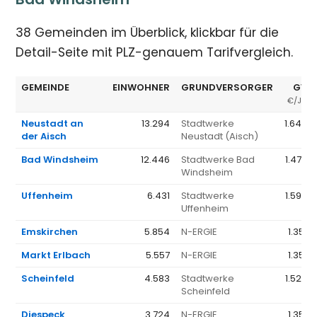
38 Gemeinden im Überblick, klickbar für die
Detail-Seite mit PLZ-genauem Tarifvergleich.
GEMEINDE
EINWOHNER
GRUNDVERSORGER
GV 
€/JAH
Neustadt an
13.294
Stadtwerke
1.649 
der Aisch
Neustadt (Aisch)
Bad Windsheim
12.446
Stadtwerke Bad
1.479 
Windsheim
Uffenheim
6.431
Stadtwerke
1.598 
Uffenheim
Emskirchen
5.854
N-ERGIE
1.351 
Markt Erlbach
5.557
N-ERGIE
1.351 
Scheinfeld
4.583
Stadtwerke
1.525 
Scheinfeld
Diespeck
3.724
N-ERGIE
1.351 