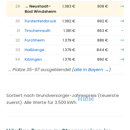
29
→ Neustadt-
1.383 €
908 €
−475
Bad Windsheim
30
Fürstenfeldbruck
1.382 €
892 €
−490
31
Tirschenreuth
1.381 €
863 €
−51
32
Forchheim
1.379 €
886 €
−493
33
Haßberge
1.379 €
844 €
−535
34
Kitzingen
1.376 €
890 €
−486
… Plätze 35–97 ausgeblendet (
alle in Bayern →
)
Sortiert nach Grundversorger-Jahrespreis (teuerste
[1]
[2]
[3]
zuerst). Alle Werte für 3.500 kWh.