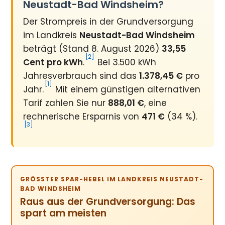
Neustadt-Bad Windsheim?
Der Strompreis in der Grundversorgung
im Landkreis
Neustadt-Bad Windsheim
beträgt (Stand 8. August 2026)
33,55
[2]
Cent pro kWh
.
Bei 3.500 kWh
Jahresverbrauch sind das
1.378,45 €
pro
[1]
Jahr.
Mit einem günstigen alternativen
Tarif zahlen Sie nur
888,01 €
, eine
rechnerische Ersparnis von
471 €
(34 %).
[3]
GRÖSSTER SPAR-HEBEL IM LANDKREIS NEUSTADT-B
AD WINDSHEIM
Raus aus der Grundversorgung: Das
spart am meisten