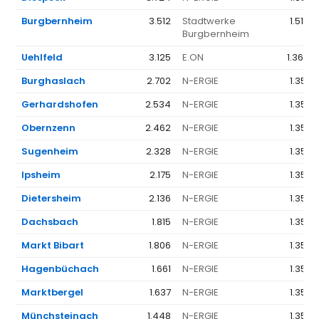
Burgbernheim
3.512
Stadtwerke
1.512 
Burgbernheim
Uehlfeld
3.125
E.ON
1.368 
Burghaslach
2.702
N-ERGIE
1.351 
Gerhardshofen
2.534
N-ERGIE
1.351 
Obernzenn
2.462
N-ERGIE
1.351 
Sugenheim
2.328
N-ERGIE
1.351 
Ipsheim
2.175
N-ERGIE
1.351 
Dietersheim
2.136
N-ERGIE
1.351 
Dachsbach
1.815
N-ERGIE
1.351 
Markt Bibart
1.806
N-ERGIE
1.351 
Hagenbüchach
1.661
N-ERGIE
1.351 
Marktbergel
1.637
N-ERGIE
1.351 
Münchsteinach
1.448
N-ERGIE
1.351 