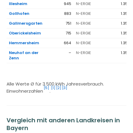
Illesheim
945
N-ERGIE
1.351 
Gollhofen
883
N-ERGIE
1.351 
Gallmersgarten
751
N-ERGIE
1.351 
Oberickelsheim
715
N-ERGIE
1.351 
Hemmersheim
664
N-ERGIE
1.351 
Neuhof an der
–
N-ERGIE
1.351 
Zenn
Alle Werte Ø für 3.500 kWh Jahresverbrauch.
[5]
[1]
[2]
[3]
Einwohnerzahlen
.
Vergleich mit anderen Landkreisen in
Bayern