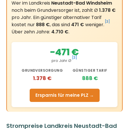
Wer im Landkreis
Neustadt-Bad Windsheim
noch beim Grundversorger ist, zahlt Ø
1.378 €
pro Jahr. Ein günstiger alternativer Tarif
[3]
kostet nur
888 €
, das sind
471 €
weniger.
Über zehn Jahre:
4.710 €
.
−471 €
[3]
pro Jahr Ø
GRUNDVERSORGUNG
GÜNSTIGER TARIF
1.378 €
888 €
Ersparnis für meine PLZ →
Strompreise Landkreis Neustadt-Bad