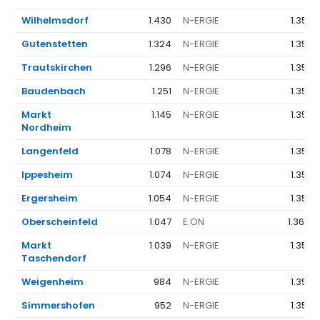
Wilhelmsdorf
1.430
N-ERGIE
1.351 
Gutenstetten
1.324
N-ERGIE
1.351 
Trautskirchen
1.296
N-ERGIE
1.351 
Baudenbach
1.251
N-ERGIE
1.351 
Markt
1.145
N-ERGIE
1.351 
Nordheim
Langenfeld
1.078
N-ERGIE
1.351 
Ippesheim
1.074
N-ERGIE
1.351 
Ergersheim
1.054
N-ERGIE
1.351 
Oberscheinfeld
1.047
E.ON
1.368 
Markt
1.039
N-ERGIE
1.351 
Taschendorf
Weigenheim
984
N-ERGIE
1.351 
Simmershofen
952
N-ERGIE
1.351 