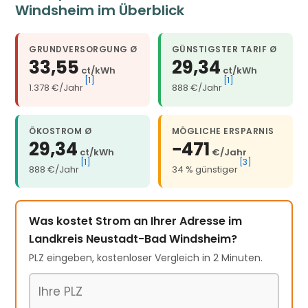
Windsheim im Überblick
GRUNDVERSORGUNG Ø
GÜNSTIGSTER TARIF Ø
33,55
29,34
ct/kWh
ct/kWh
[1]
[1]
1.378 €/Jahr
888 €/Jahr
ÖKOSTROM Ø
MÖGLICHE ERSPARNIS
29,34
−471
ct/kWh
€/Jahr
[1]
[3]
888 €/Jahr
34 % günstiger
Was kostet Strom an Ihrer Adresse im
Landkreis Neustadt-Bad Windsheim?
PLZ eingeben, kostenloser Vergleich in 2 Minuten.
Postleitzahl