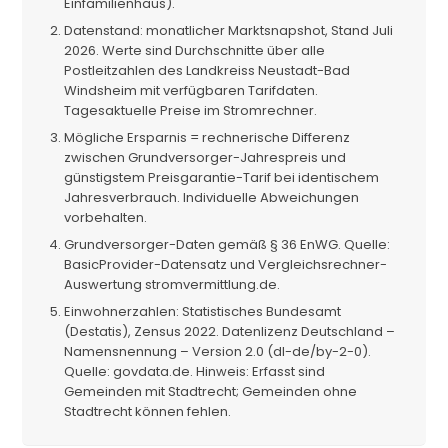
Einfamilienhaus).
Datenstand: monatlicher Marktsnapshot, Stand Juli
2026. Werte sind Durchschnitte über alle
Postleitzahlen des Landkreiss Neustadt-Bad
Windsheim mit verfügbaren Tarifdaten.
Tagesaktuelle Preise im Stromrechner.
Mögliche Ersparnis = rechnerische Differenz
zwischen Grundversorger-Jahrespreis und
günstigstem Preisgarantie-Tarif bei identischem
Jahresverbrauch. Individuelle Abweichungen
vorbehalten.
Grundversorger-Daten gemäß § 36 EnWG. Quelle:
BasicProvider-Datensatz und Vergleichsrechner-
Auswertung stromvermittlung.de.
Einwohnerzahlen: Statistisches Bundesamt
(Destatis), Zensus 2022. Datenlizenz Deutschland –
Namensnennung – Version 2.0 (dl-de/by-2-0).
Quelle: govdata.de. Hinweis: Erfasst sind
Gemeinden mit Stadtrecht; Gemeinden ohne
Stadtrecht können fehlen.