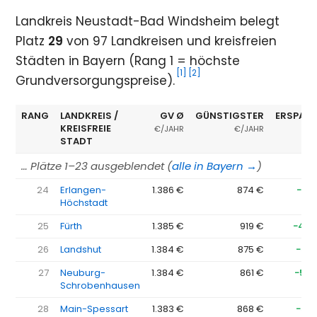
Landkreis Neustadt-Bad Windsheim belegt
Platz
29
von 97 Landkreisen und kreisfreien
Städten in Bayern (Rang 1 = höchste
[1]
[2]
Grundversorgungspreise).
RANG
LANDKREIS /
GV Ø
GÜNSTIGSTER
ERSPARN
KREISFREIE
€/JAHR
€/JAHR
STADT
… Plätze 1–23 ausgeblendet (
alle in Bayern →
)
24
Erlangen-
1.386 €
874 €
−51
Höchstadt
25
Fürth
1.385 €
919 €
−467
26
Landshut
1.384 €
875 €
−51
27
Neuburg-
1.384 €
861 €
−523
Schrobenhausen
28
Main-Spessart
1.383 €
868 €
−51