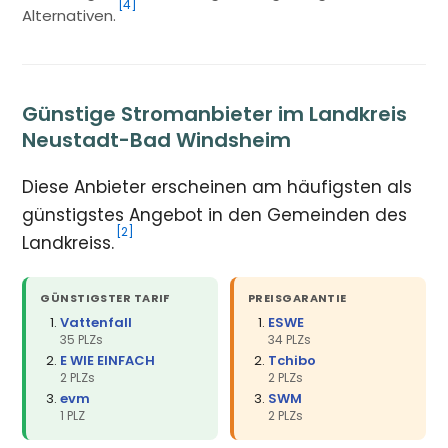
[4]
Alternativen.
Günstige Stromanbieter im Landkreis
Neustadt-Bad Windsheim
Diese Anbieter erscheinen am häufigsten als
günstigstes Angebot in den Gemeinden des
[2]
Landkreiss.
GÜNSTIGSTER TARIF
PREISGARANTIE
Vattenfall
ESWE
35 PLZs
34 PLZs
E WIE EINFACH
Tchibo
2 PLZs
2 PLZs
evm
SWM
1 PLZ
2 PLZs