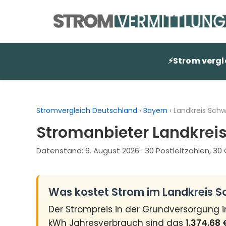
Zum
Inhalt
springen
⚡
Strom vergl
Stromvergleich Deutschland
›
Bayern
›
Landkreis Schw
Stromanbieter Landkreis
Datenstand:
6. August 2026
· 30 Postleitzahlen, 3
Was kostet Strom im Landkreis S
Der Strompreis in der Grundversorgung 
kWh Jahresverbrauch sind das
1.374,68 