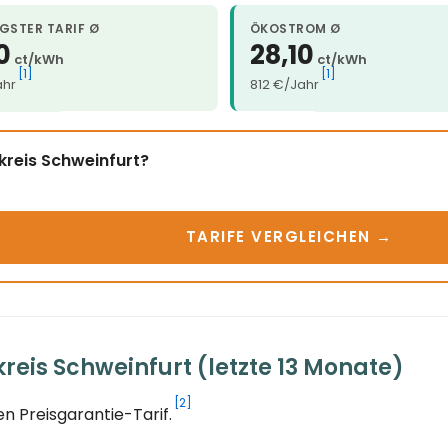
GSTER TARIF Ø
ÖKOSTROM Ø
0
28,10
ct/kWh
ct/kWh
[1]
[1]
ahr
812 €/Jahr
kreis Schweinfurt?
TARIFE VERGLEICHEN →
eis Schweinfurt (letzte 13 Monate)
[2]
n Preisgarantie-Tarif.