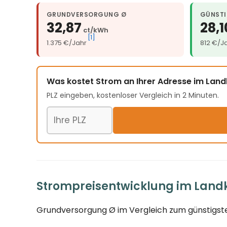
GRUNDVERSORGUNG Ø
GÜNSTI
32,87
28,1
ct/kWh
[1]
1.375 €/Jahr
812 €/J
Was kostet Strom an Ihrer Adresse im Land
PLZ eingeben, kostenloser Vergleich in 2 Minuten.
Postleitzahl
Strompreisentwicklung im Landkr
Grundversorgung Ø im Vergleich zum günstigste