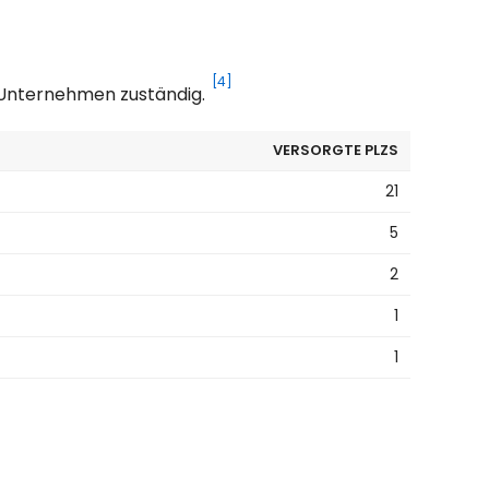
[4]
s Unternehmen zuständig.
VERSORGTE PLZS
21
5
2
1
1