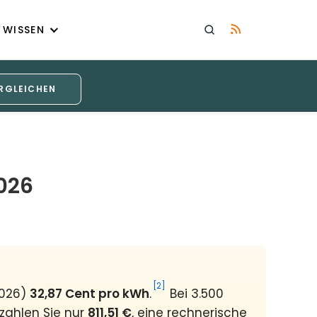
WISSEN
RGLEICHEN
026
[2]
2026)
32,87 Cent pro kWh
.
Bei 3.500
 zahlen Sie nur
811,51 €
, eine rechnerische