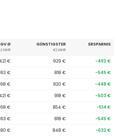
GV Ø
GÜNSTIGSTER
ERSPARNIS
/JAHR
€/JAHR
.421 €
929 €
−492 €
.363 €
818 €
−545 €
368 €
920 €
−448 €
.421 €
918 €
−503 €
368 €
854 €
−514 €
.363 €
818 €
−545 €
480 €
848 €
−632 €