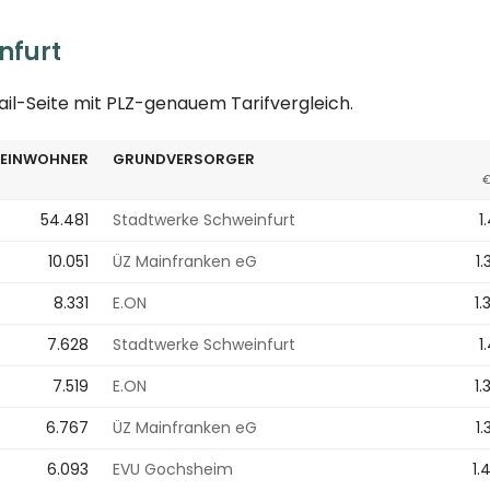
nfurt
ail-Seite mit PLZ-genauem Tarifvergleich.
EINWOHNER
GRUNDVERSORGER
€
54.481
Stadtwerke Schweinfurt
1
10.051
ÜZ Mainfranken eG
1
8.331
E.ON
1.
7.628
Stadtwerke Schweinfurt
1
7.519
E.ON
1.
6.767
ÜZ Mainfranken eG
1
6.093
EVU Gochsheim
1.