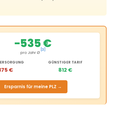
−535 €
[3]
pro Jahr Ø
ERSORGUNG
GÜNSTIGER TARIF
375 €
812 €
Ersparnis für meine PLZ →