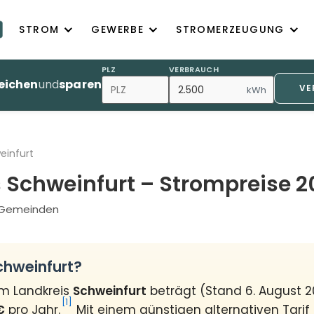
STROM
GEWERBE
STROMERZEUGUNG
PLZ
VERBRAUCH
eichen
und
sparen
VE
kWh
einfurt
 Schweinfurt – Strompreise 2
0 Gemeinden
chweinfurt?
im Landkreis
Schweinfurt
beträgt (Stand 6. August 
[1]
€
pro Jahr.
Mit einem günstigen alternativen Tarif