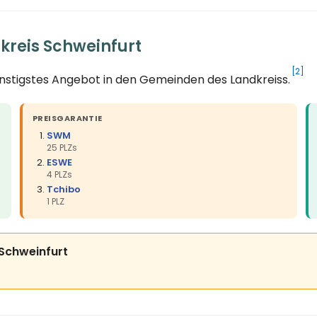
kreis Schweinfurt
[2]
ünstigstes Angebot in den Gemeinden des Landkreiss.
PREISGARANTIE
SWM
25 PLZs
ESWE
4 PLZs
Tchibo
1 PLZ
s Schweinfurt