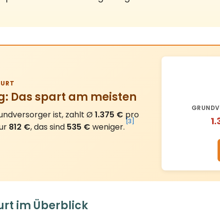
URT
g: Das spart am meisten
GRUNDV
ndversorger ist, zahlt Ø
1.375 €
pro
1.
[3]
nur
812 €
, das sind
535 €
weniger.
rt im Überblick