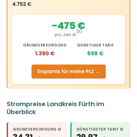
4.752 €
.
−475 €
[3]
pro Jahr Ø
GRUNDVERSORGUNG
GÜNSTIGER TARIF
1.390 €
898 €
Ersparnis für meine PLZ →
Strompreise Landkreis Fürth im
Überblick
GRUNDVERSORGUNG Ø
GÜNSTIGSTER TARIF Ø