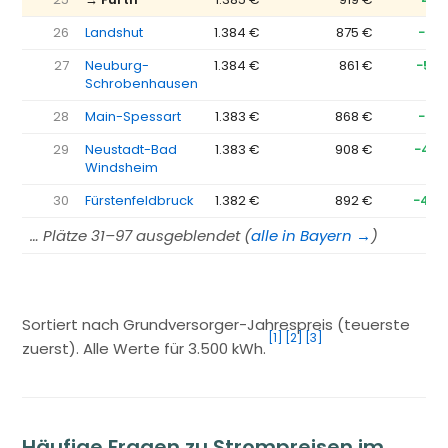
26
Landshut
1.384 €
875 €
−51
27
Neuburg-
1.384 €
861 €
−523
Schrobenhausen
28
Main-Spessart
1.383 €
868 €
−51
29
Neustadt-Bad
1.383 €
908 €
−475
Windsheim
30
Fürstenfeldbruck
1.382 €
892 €
−490
… Plätze 31–97 ausgeblendet (
alle in Bayern →
)
Sortiert nach Grundversorger-Jahrespreis (teuerste
[1]
[2]
[3]
zuerst). Alle Werte für 3.500 kWh.
Häufige Fragen zu Strompreisen im