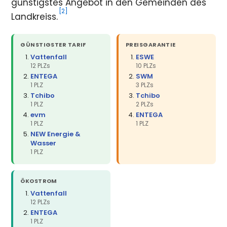
günstigstes Angebot in den Gemeinden des
[2]
Landkreiss.
GÜNSTIGSTER TARIF
PREISGARANTIE
Vattenfall
ESWE
12 PLZs
10 PLZs
ENTEGA
SWM
1 PLZ
3 PLZs
Tchibo
Tchibo
1 PLZ
2 PLZs
evm
ENTEGA
1 PLZ
1 PLZ
NEW Energie &
Wasser
1 PLZ
ÖKOSTROM
Vattenfall
12 PLZs
ENTEGA
1 PLZ