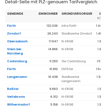
Detail-Seite mit PLZ-genauem Tarifvergleich.
GEMEINDE
EINWOHNER
GRUNDVERSORGER
GV 
€/JAH
Fürth
132.036
infra Fürth
1.448 
Zirndorf
26.243
Stadtwerke Zirndorf
1.489 
Oberasbach
17.647
N-ERGIE
1.351 
Stein bei
14.866
N-ERGIE
1.351 
Nürnberg
Cadolzburg
11.250
Gw Cadolzburg
1.572 
Fürth
10.810
ENTEGA
1.544 
Langenzenn
10.438
Stadtwerke
1.323 
Langenzenn
Roßtal
9.663
N-ERGIE
1.351 
Veitsbronn
6.312
N-ERGIE
1.351 
Wilhermsdorf
5.158
N-ERGIE
1.351 