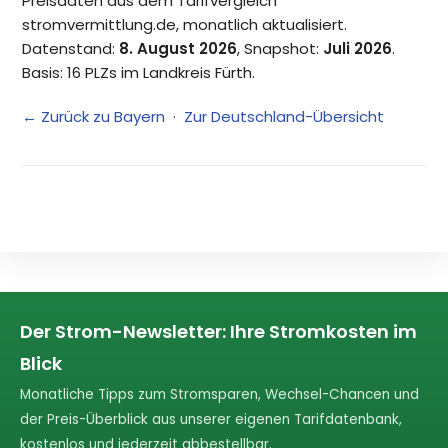
Preisdaten aus dem Tarifvergleich
stromvermittlung.de, monatlich aktualisiert.
Datenstand:
8. August 2026
, Snapshot:
Juli 2026
.
Basis: 16 PLZs im Landkreis Fürth.
← Zurück zu Bayern
·
Zur Deutschland-Übersicht
Der Strom-Newsletter: Ihre Stromkosten im
Blick
Monatliche Tipps zum Stromsparen, Wechsel-Chancen und
der Preis-Überblick aus unserer eigenen Tarifdatenbank,
kostenlos und jederzeit abbestellbar.