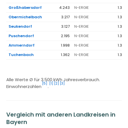
Großhabersdorf
4.243
N-ERGIE
1.351 
Obermichelbach
3.217
N-ERGIE
1.351 
Seukendorf
3.127
N-ERGIE
1.351 
Puschendorf
2.195
N-ERGIE
1.351 
Ammerndorf
1.998
N-ERGIE
1.351 
Tuchenbach
1.362
N-ERGIE
1.351 
Alle Werte Ø für 3.500 kWh Jahresverbrauch.
[5]
[1]
[2]
[3]
Einwohnerzahlen
.
Vergleich mit anderen Landkreisen in
Bayern