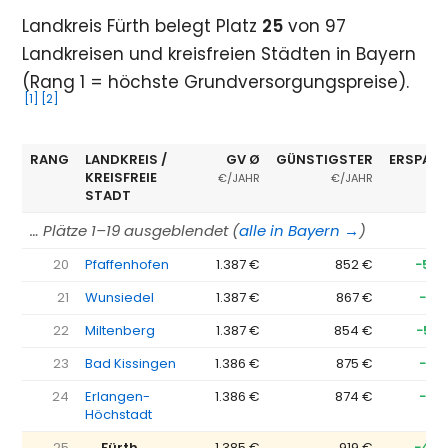
Landkreis Fürth belegt Platz
25
von 97
Landkreisen und kreisfreien Städten in Bayern
(Rang 1 = höchste Grundversorgungspreise).
[1]
[2]
RANG
LANDKREIS /
GV Ø
GÜNSTIGSTER
ERSPARN
KREISFREIE
€/JAHR
€/JAHR
STADT
… Plätze 1–19 ausgeblendet (
alle in Bayern →
)
20
Pfaffenhofen
1.387 €
852 €
−535
21
Wunsiedel
1.387 €
867 €
−52
22
Miltenberg
1.387 €
854 €
−533
23
Bad Kissingen
1.386 €
875 €
−51
24
Erlangen-
1.386 €
874 €
−51
Höchstadt
25
→ Fürth
1.385 €
919 €
−467