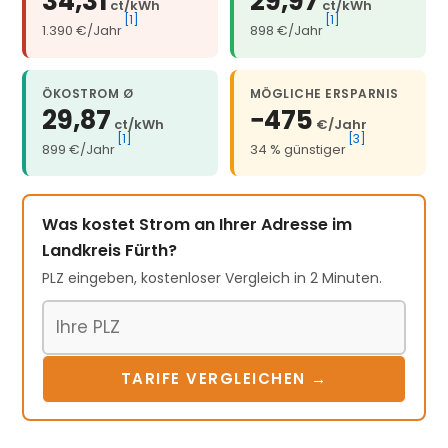
34,31
29,97
ct/kWh
ct/kWh
[1]
[1]
1.390 €/Jahr
898 €/Jahr
ÖKOSTROM Ø
MÖGLICHE ERSPARNIS
29,87
−475
ct/kWh
€/Jahr
[1]
[3]
899 €/Jahr
34 % günstiger
Was kostet Strom an Ihrer Adresse im
Landkreis Fürth?
PLZ eingeben, kostenloser Vergleich in 2 Minuten.
Postleitzahl
TARIFE VERGLEICHEN →