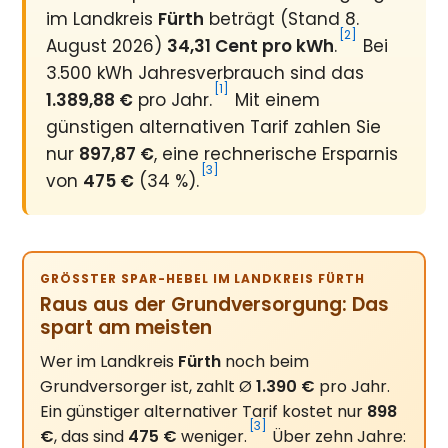
im Landkreis
Fürth
beträgt (Stand 8.
[2]
August 2026)
34,31 Cent pro kWh
.
Bei
3.500 kWh Jahresverbrauch sind das
[1]
1.389,88 €
pro Jahr.
Mit einem
günstigen alternativen Tarif zahlen Sie
nur
897,87 €
, eine rechnerische Ersparnis
[3]
von
475 €
(34 %).
GRÖSSTER SPAR-HEBEL IM LANDKREIS FÜRTH
Raus aus der Grundversorgung: Das
spart am meisten
Wer im Landkreis
Fürth
noch beim
Grundversorger ist, zahlt Ø
1.390 €
pro Jahr.
Ein günstiger alternativer Tarif kostet nur
898
[3]
€
, das sind
475 €
weniger.
Über zehn Jahre: