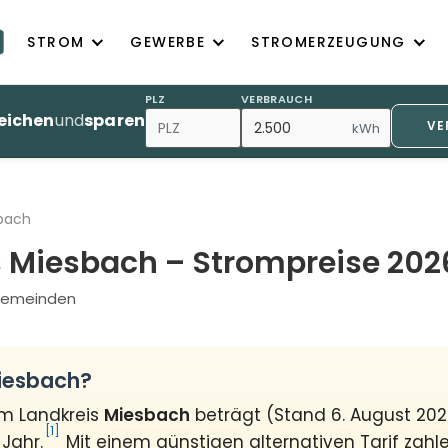
STROM
GEWERBE
STROMERZEUGUNG
PLZ
VERBRAUCH
eichen
und
sparen
VE
kWh
sbach
s Miesbach – Strompreise 202
7 Gemeinden
Miesbach?
im Landkreis
Miesbach
beträgt (Stand 6. August 20
[1]
Jahr.
Mit einem günstigen alternativen Tarif zahl