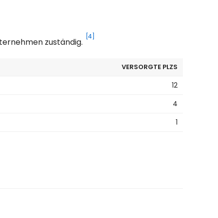
[4]
Unternehmen zuständig.
VERSORGTE PLZS
12
4
1