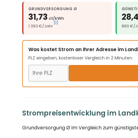
GRUNDVERSORGUNG Ø
GÜNSTI
31,73
28,
ct/kWh
[1]
1.393 €/Jahr
860 €/J
Was kostet Strom an Ihrer Adresse im Land
PLZ eingeben, kostenloser Vergleich in 2 Minuten.
Postleitzahl
Strompreisentwicklung im Landk
Grundversorgung Ø im Vergleich zum günstigste