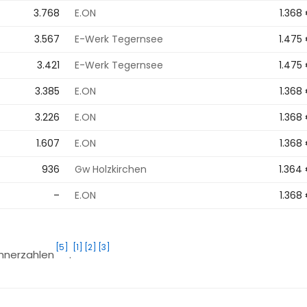
3.768
E.ON
1.368
3.567
E-Werk Tegernsee
1.475
3.421
E-Werk Tegernsee
1.475
3.385
E.ON
1.368
3.226
E.ON
1.368
1.607
E.ON
1.368
936
Gw Holzkirchen
1.364
–
E.ON
1.368
[5]
[1]
[2]
[3]
ohnerzahlen
.