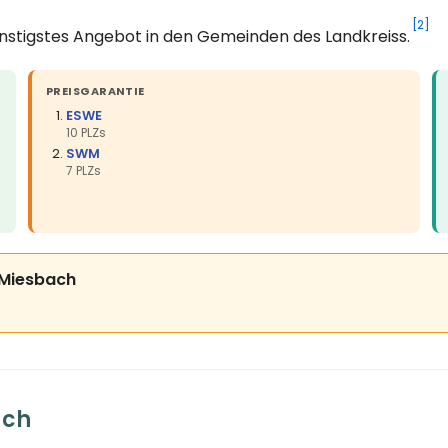
[2]
ünstigstes Angebot in den Gemeinden des Landkreiss.
PREISGARANTIE
ESWE
10 PLZs
SWM
7 PLZs
s Miesbach
ach