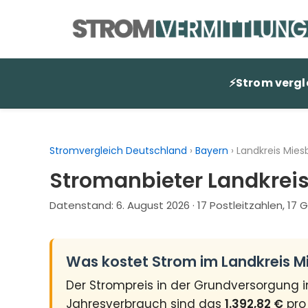
Zum
Inhalt
springen
⚡
Strom vergl
Stromvergleich Deutschland
›
Bayern
›
Landkreis Mie
Stromanbieter Landkrei
Datenstand:
6. August 2026
· 17 Postleitzahlen, 1
Was kostet Strom im Landkreis 
Der Strompreis in der Grundversorgung 
Jahresverbrauch sind das
1.392,82 €
pro 