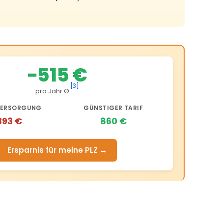
−515 €
[3]
pro Jahr Ø
ERSORGUNG
GÜNSTIGER TARIF
393 €
860 €
Ersparnis für meine PLZ →