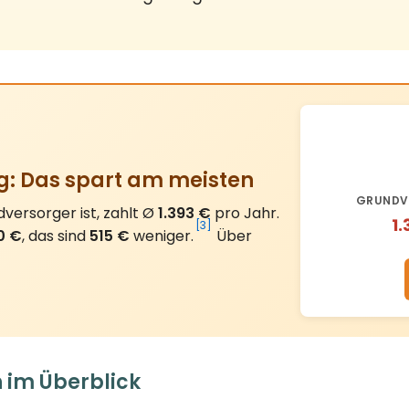
g: Das spart am meisten
GRUNDV
ersorger ist, zahlt Ø
1.393 €
pro Jahr.
1.
[3]
0 €
, das sind
515 €
weniger.
Über
 im Überblick