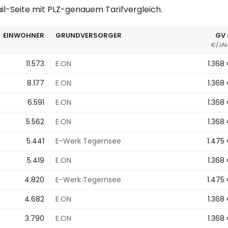
ail-Seite mit PLZ-genauem Tarifvergleich.
EINWOHNER
GRUNDVERSORGER
GV
€/JA
11.573
E.ON
1.368
8.177
E.ON
1.368
6.591
E.ON
1.368
5.562
E.ON
1.368
5.441
E-Werk Tegernsee
1.475
5.419
E.ON
1.368
4.820
E-Werk Tegernsee
1.475
4.682
E.ON
1.368
3.790
E.ON
1.368