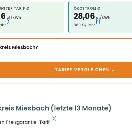
GSTER TARIF Ø
ÖKOSTROM Ø
46
28,06
ct/kWh
ct/kWh
[1]
[1]
ahr
860 €/Jahr
kreis Miesbach?
TARIFE VERGLEICHEN →
reis Miesbach (letzte 13 Monate)
[2]
n Preisgarantie-Tarif.