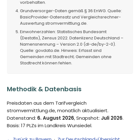
vorbehalten.
Grundversorger-Daten gemäß § 36 EnWG. Quelle:
BasicProvider-Datensatz und Vergleichsrechner-
Auswertung stromvermittlung.de.
Einwohnerzahlen: Statistisches Bundesamt
(Destatis), Zensus 2022. Datenlizenz Deutschland –
Namensnennung – Version 2.0 (dl-de/by-2-0).
Quelle: govdata.de. Hinweis: Erfasst sind
Gemeinden mit Stadtrecht; Gemeinden ohne
Stadtrecht können fehlen.
Methodik & Datenbasis
Preisdaten aus dem Tarifvergleich
stromvermittlung.de, monatlich aktualisiert.
Datenstand:
6. August 2026
, Snapshot:
Juli 2026
.
Basis: 17 PLZs im Landkreis Wunsiedel.
← Zurück zu Bayern
·
Zur Deutschland-Übersicht