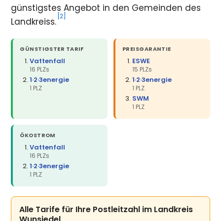
günstigstes Angebot in den Gemeinden des
[2]
Landkreiss.
GÜNSTIGSTER TARIF
PREISGARANTIE
Vattenfall
ESWE
16 PLZs
15 PLZs
1·2·3energie
1·2·3energie
1 PLZ
1 PLZ
SWM
1 PLZ
ÖKOSTROM
Vattenfall
16 PLZs
1·2·3energie
1 PLZ
Alle Tarife für Ihre Postleitzahl im Landkreis
Wunsiedel