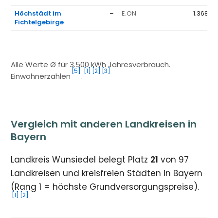
Höchstädt im
–
E.ON
1.368 €
Fichtelgebirge
Alle Werte Ø für 3.500 kWh Jahresverbrauch.
[5]
[1]
[2]
[3]
Einwohnerzahlen
.
Vergleich mit anderen Landkreisen in
Bayern
Landkreis Wunsiedel belegt Platz
21
von 97
Landkreisen und kreisfreien Städten in Bayern
(Rang 1 = höchste Grundversorgungspreise).
[1]
[2]