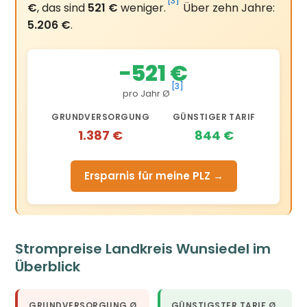
[3]
€
, das sind
521 €
weniger.
Über zehn Jahre:
5.206 €
.
−521 €
[3]
pro Jahr Ø
GRUNDVERSORGUNG
GÜNSTIGER TARIF
1.387 €
844 €
Ersparnis für meine PLZ →
Strompreise Landkreis Wunsiedel im
Überblick
GRUNDVERSORGUNG Ø
GÜNSTIGSTER TARIF Ø