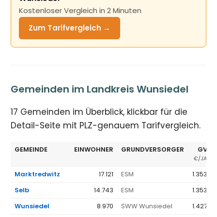
Kostenloser Vergleich in 2 Minuten
Zum Tarifvergleich →
Gemeinden im Landkreis Wunsiedel
17 Gemeinden im Überblick, klickbar für die
Detail-Seite mit PLZ-genauem Tarifvergleich.
GEMEINDE
EINWOHNER
GRUNDVERSORGER
GV Ø
€/JAHR
Marktredwitz
17.121
ESM
1.353 €
Selb
14.743
ESM
1.353 €
Wunsiedel
8.970
SWW Wunsiedel
1.427 €