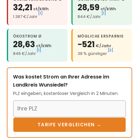
32,21
28,59
ct/kWh
ct/kWh
[1]
[1]
1.387 €/Jahr
844 €/Jahr
ÖKOSTROM Ø
MÖGLICHE ERSPARNIS
28,63
−521
ct/kWh
€/Jahr
[1]
[3]
846 €/Jahr
38 % günstiger
Was kostet Strom an Ihrer Adresse im
Landkreis Wunsiedel?
PLZ eingeben, kostenloser Vergleich in 2 Minuten.
Postleitzahl
TARIFE VERGLEICHEN →