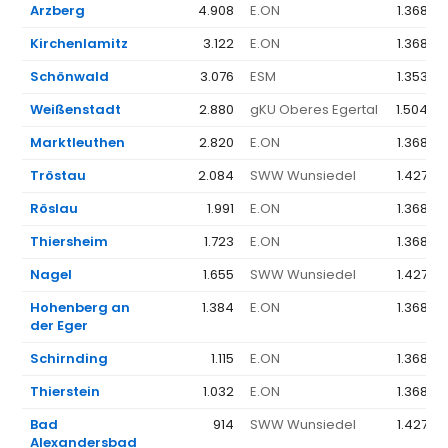
Arzberg
4.908
E.ON
1.368 €
Kirchenlamitz
3.122
E.ON
1.368 €
Schönwald
3.076
ESM
1.353 €
Weißenstadt
2.880
gKU Oberes Egertal
1.504 €
Marktleuthen
2.820
E.ON
1.368 €
Tröstau
2.084
SWW Wunsiedel
1.427 €
Röslau
1.991
E.ON
1.368 €
Thiersheim
1.723
E.ON
1.368 €
Nagel
1.655
SWW Wunsiedel
1.427 €
Hohenberg an
1.384
E.ON
1.368 €
der Eger
Schirnding
1.115
E.ON
1.368 €
Thierstein
1.032
E.ON
1.368 €
Bad
914
SWW Wunsiedel
1.427 €
Alexandersbad