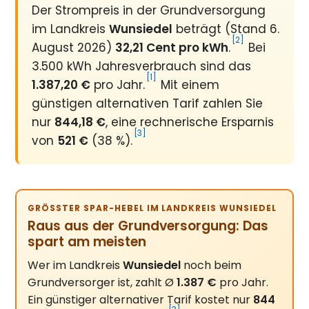
Der Strompreis in der Grundversorgung
im Landkreis
Wunsiedel
beträgt (Stand 6.
[2]
August 2026)
32,21 Cent pro kWh
.
Bei
3.500 kWh Jahresverbrauch sind das
[1]
1.387,20 €
pro Jahr.
Mit einem
günstigen alternativen Tarif zahlen Sie
nur
844,18 €
, eine rechnerische Ersparnis
[3]
von
521 €
(38 %).
GRÖSSTER SPAR-HEBEL IM LANDKREIS WUNSIEDEL
Raus aus der Grundversorgung: Das
spart am meisten
Wer im Landkreis
Wunsiedel
noch beim
Grundversorger ist, zahlt Ø
1.387 €
pro Jahr.
Ein günstiger alternativer Tarif kostet nur
844