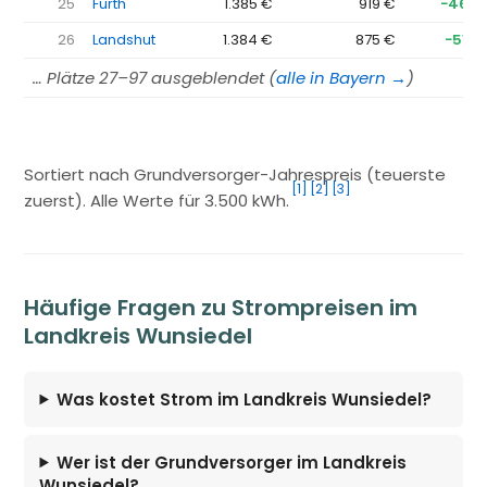
25
Fürth
1.385 €
919 €
−467 
26
Landshut
1.384 €
875 €
−510 
… Plätze 27–97 ausgeblendet (
alle in Bayern →
)
Sortiert nach Grundversorger-Jahrespreis (teuerste
[1]
[2]
[3]
zuerst). Alle Werte für 3.500 kWh.
Häufige Fragen zu Strompreisen im
Landkreis Wunsiedel
Was kostet Strom im Landkreis Wunsiedel?
Wer ist der Grundversorger im Landkreis
Wunsiedel?