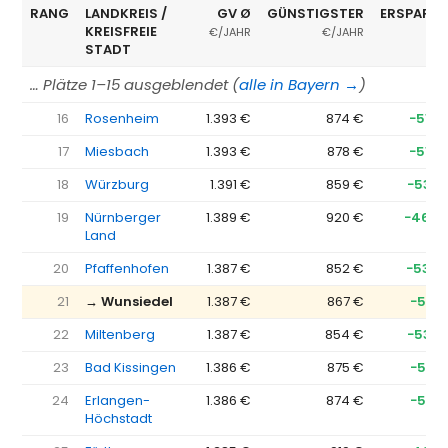
RANG
LANDKREIS /
GV Ø
GÜNSTIGSTER
ERSPARNI
KREISFREIE
€/JAHR
€/JAHR
STADT
… Plätze 1–15 ausgeblendet (
alle in Bayern →
)
16
Rosenheim
1.393 €
874 €
−519 
17
Miesbach
1.393 €
878 €
−515 
18
Würzburg
1.391 €
859 €
−533 
19
Nürnberger
1.389 €
920 €
−469 
Land
20
Pfaffenhofen
1.387 €
852 €
−535 
21
→ Wunsiedel
1.387 €
867 €
−521 
22
Miltenberg
1.387 €
854 €
−533 
23
Bad Kissingen
1.386 €
875 €
−512 
24
Erlangen-
1.386 €
874 €
−512 
Höchstadt