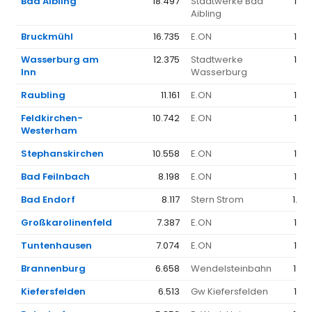
Bad Aibling
18.497
Stadtwerke Bad
1.4
Aibling
Bruckmühl
16.735
E.ON
1.3
Wasserburg am
12.375
Stadtwerke
1.5
Inn
Wasserburg
Raubling
11.161
E.ON
1.3
Feldkirchen-
10.742
E.ON
1.3
Westerham
Stephanskirchen
10.558
E.ON
1.3
Bad Feilnbach
8.198
E.ON
1.3
Bad Endorf
8.117
Stern Strom
1.44
Großkarolinenfeld
7.387
E.ON
1.3
Tuntenhausen
7.074
E.ON
1.3
Brannenburg
6.658
Wendelsteinbahn
1.42
Kiefersfelden
6.513
Gw Kiefersfelden
1.5