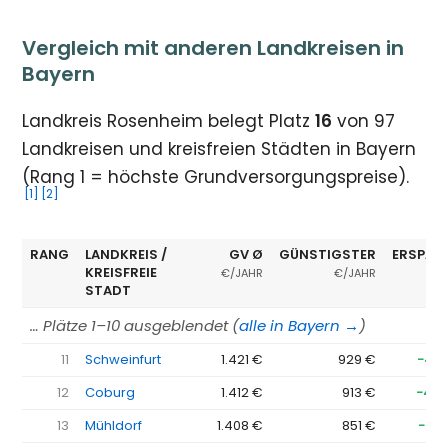
Vergleich mit anderen Landkreisen in
Bayern
Landkreis Rosenheim belegt Platz
16
von 97
Landkreisen und kreisfreien Städten in Bayern
(Rang 1 = höchste Grundversorgungspreise).
[1]
[2]
RANG
LANDKREIS /
GV Ø
GÜNSTIGSTER
ERSPAR
KREISFREIE
€/JAHR
€/JAHR
STADT
… Plätze 1–10 ausgeblendet (
alle in Bayern →
)
11
Schweinfurt
1.421 €
929 €
−49
12
Coburg
1.412 €
913 €
−49
13
Mühldorf
1.408 €
851 €
−55