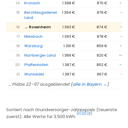
14
Kronach
1.398 €
870 €
−52
15
Berchtesgadener
1.394 €
879 €
−51
Land
16
→ Rosenheim
1.393 €
874 €
−51
17
Miesbach
1.393 €
878 €
−51
18
Würzburg
1.391 €
859 €
−53
19
Nürnberger Land
1.389 €
920 €
−46
20
Pfaffenhofen
1.387 €
852 €
−53
21
Wunsiedel
1.387 €
867 €
−52
… Plätze 22–97 ausgeblendet (
alle in Bayern →
)
Sortiert nach Grundversorger-Jahrespreis (teuerste
[1]
[2]
[3]
zuerst). Alle Werte für 3.500 kWh.