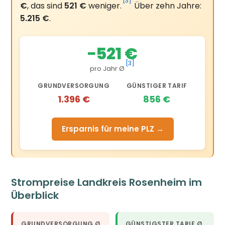
[3]
€
, das sind
521 €
weniger.
Über zehn Jahre:
5.215 €
.
−521 €
[3]
pro Jahr Ø
GRUNDVERSORGUNG
GÜNSTIGER TARIF
1.396 €
856 €
Ersparnis für meine PLZ →
Strompreise Landkreis Rosenheim im
Überblick
GRUNDVERSORGUNG Ø
GÜNSTIGSTER TARIF Ø