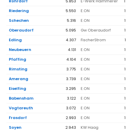
Rohrdorf
5.853
E-Werk Haimmerer
1.54
Riedering
5.550
E.ON
1.3
Schechen
5.316
E.ON
1.3
Oberaudorf
5.095
Gw Oberaudorf
1.3
Edling
4.307
FischerStrom
1.7
Neubeuern
4.131
E.ON
1.3
Pfaffing
4.104
E.ON
1.3
Rimsting
3.775
E.ON
1.3
Amerang
3.739
E.ON
1.3
Eiselfing
3.295
E.ON
1.3
Babensham
3.122
E.ON
1.3
Vogtareuth
3.072
E.ON
1.3
Frasdorf
2.993
E.ON
1.3
Soyen
2.943
KW Haag
1.5