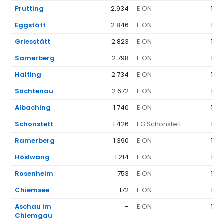
Prutting
2.934
E.ON
1.3
Eggstätt
2.846
E.ON
1.3
Griesstätt
2.823
E.ON
1.3
Samerberg
2.798
E.ON
1.3
Halfing
2.734
E.ON
1.3
Söchtenau
2.672
E.ON
1.3
Albaching
1.740
E.ON
1.3
Schonstett
1.426
EG Schonstett
1.2
Ramerberg
1.390
E.ON
1.3
Höslwang
1.214
E.ON
1.3
Rosenheim
753
E.ON
1.5
Chiemsee
172
E.ON
1.3
Aschau im
–
E.ON
1.3
Chiemgau