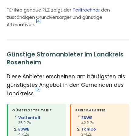
Für Ihre genaue PLZ zeigt der
Tarifrechner
den
zuständigen Grundversorger und günstige
[4]
Alternativen.
Günstige Stromanbieter im Landkreis
Rosenheim
Diese Anbieter erscheinen am häufigsten als
günstigstes Angebot in den Gemeinden des
[2]
Landkreiss.
GÜNSTIGSTER TARIF
PREISGARANTIE
Vattenfall
ESWE
36 PLZs
42 PLZs
ESWE
Tchibo
4 PLZs
3 PLZs