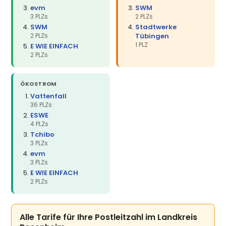
evm
SWM
3 PLZs
2 PLZs
SWM
Stadtwerke
2 PLZs
Tübingen
1 PLZ
E WIE EINFACH
2 PLZs
ÖKOSTROM
Vattenfall
36 PLZs
ESWE
4 PLZs
Tchibo
3 PLZs
evm
3 PLZs
E WIE EINFACH
2 PLZs
Alle Tarife für Ihre Postleitzahl im Landkreis