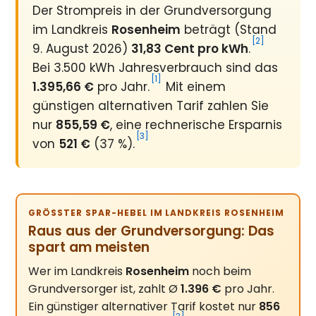
Der Strompreis in der Grundversorgung
im Landkreis
Rosenheim
beträgt (Stand
[2]
9. August 2026)
31,83 Cent pro kWh
.
Bei 3.500 kWh Jahresverbrauch sind das
[1]
1.395,66 €
pro Jahr.
Mit einem
günstigen alternativen Tarif zahlen Sie
nur
855,59 €
, eine rechnerische Ersparnis
[3]
von
521 €
(37 %).
GRÖSSTER SPAR-HEBEL IM LANDKREIS ROSENHEIM
Raus aus der Grundversorgung: Das
spart am meisten
Wer im Landkreis
Rosenheim
noch beim
Grundversorger ist, zahlt Ø
1.396 €
pro Jahr.
Ein günstiger alternativer Tarif kostet nur
856