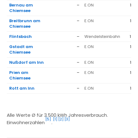
Bernau am
–
E.ON
1.3
Chiemsee
Breitbrunn am
–
E.ON
1.3
Chiemsee
Flintsbach
–
Wendelsteinbahn
1.42
Gstadt am
–
E.ON
1.3
Chiemsee
Nußdorf am Inn
–
E.ON
1.3
Prien am
–
E.ON
1.3
Chiemsee
Rott am Inn
–
E.ON
1.3
Alle Werte Ø für 3.500 kWh Jahresverbrauch.
[5]
[1]
[2]
[3]
Einwohnerzahlen
.