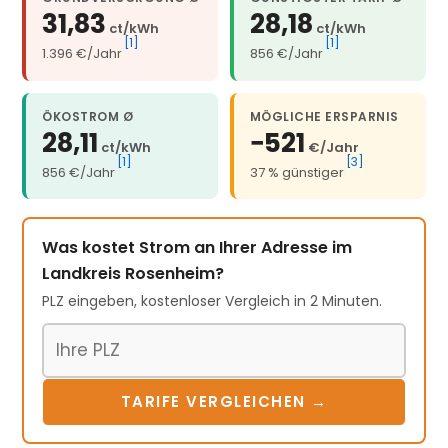
31,83
28,18
ct/kWh
ct/kWh
[1]
[1]
1.396 €/Jahr
856 €/Jahr
ÖKOSTROM Ø
MÖGLICHE ERSPARNIS
28,11
−521
ct/kWh
€/Jahr
[1]
[3]
856 €/Jahr
37 % günstiger
Was kostet Strom an Ihrer Adresse im
Landkreis Rosenheim?
PLZ eingeben, kostenloser Vergleich in 2 Minuten.
Postleitzahl
TARIFE VERGLEICHEN →