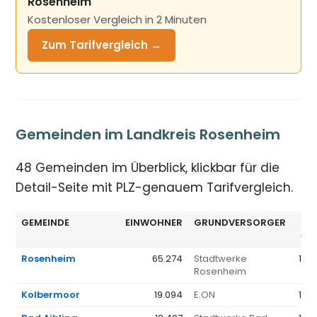
Rosenheim
Kostenloser Vergleich in 2 Minuten
Zum Tarifvergleich →
Gemeinden im Landkreis Rosenheim
48 Gemeinden im Überblick, klickbar für die
Detail-Seite mit PLZ-genauem Tarifvergleich.
GEMEINDE
EINWOHNER
GRUNDVERSORGER
G
€/J
Rosenheim
65.274
Stadtwerke
1.3
Rosenheim
Kolbermoor
19.094
E.ON
1.3