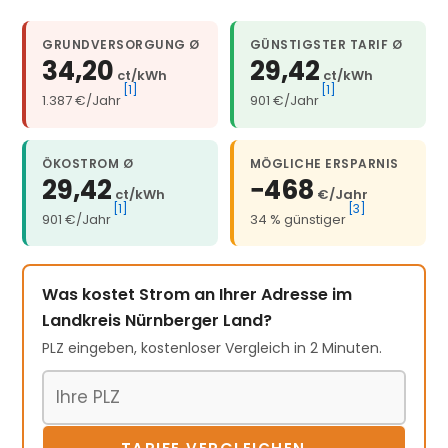
GRUNDVERSORGUNG Ø
GÜNSTIGSTER TARIF Ø
34,20
29,42
ct/kWh
ct/kWh
[1]
[1]
1.387 €/Jahr
901 €/Jahr
ÖKOSTROM Ø
MÖGLICHE ERSPARNIS
29,42
−468
ct/kWh
€/Jahr
[1]
[3]
901 €/Jahr
34 % günstiger
Was kostet Strom an Ihrer Adresse im
Landkreis Nürnberger Land?
PLZ eingeben, kostenloser Vergleich in 2 Minuten.
Postleitzahl