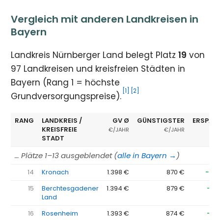
Vergleich mit anderen Landkreisen in
Bayern
Landkreis Nürnberger Land belegt Platz
19
von
97 Landkreisen und kreisfreien Städten in
Bayern (Rang 1 = höchste
[1]
[2]
Grundversorgungspreise).
RANG
LANDKREIS /
GV Ø
GÜNSTIGSTER
ERSPAR
KREISFREIE
€/JAHR
€/JAHR
STADT
… Plätze 1–13 ausgeblendet (
alle in Bayern →
)
14
Kronach
1.398 €
870 €
−52
15
Berchtesgadener
1.394 €
879 €
−51
Land
16
Rosenheim
1.393 €
874 €
−51