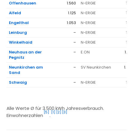
Offenhausen
1.560
N-ERGIE
1.35
Alfeld
1.125
N-ERGIE
1.35
Engelthal
1.053
N-ERGIE
1.35
Leinburg
–
N-ERGIE
1.35
Winkelhaid
–
N-ERGIE
1.35
Neuhaus an der
–
E.ON
1.36
Pegnitz
Neunkirchen am
–
SV Neunkirchen
1.49
Sand
Schwaig
–
N-ERGIE
1.35
Alle Werte Ø für 3.500 kWh Jahresverbrauch.
[5]
[1]
[2]
[3]
Einwohnerzahlen
.