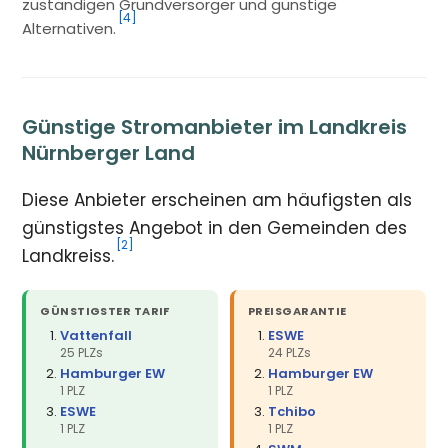
zuständigen Grundversorger und günstige
[4]
Alternativen.
Günstige Stromanbieter im Landkreis
Nürnberger Land
Diese Anbieter erscheinen am häufigsten als
günstigstes Angebot in den Gemeinden des
[2]
Landkreiss.
GÜNSTIGSTER TARIF
PREISGARANTIE
Vattenfall
ESWE
25 PLZs
24 PLZs
Hamburger EW
Hamburger EW
1 PLZ
1 PLZ
ESWE
Tchibo
1 PLZ
1 PLZ