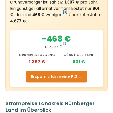
Grundversorger ist, zahlt Ø
1.387 €
pro Jahr.
Ein günstiger alternativer Tarif kostet nur
901
[3]
€
, das sind
468 €
weniger.
Über zehn Jahre:
4.677 €
.
−468 €
[3]
pro Jahr Ø
GRUNDVERSORGUNG
GÜNSTIGER TARIF
1.387 €
901 €
Ersparnis für meine PLZ →
Strompreise Landkreis Nürnberger
Land im Überblick