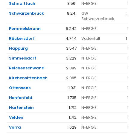
Schnaittach
8.561
N-ERGIE
1.35
Schwarzenbruck
8.241
GW
1.34
Schwarzenbruck
Pommelsbrunn
5.242
N-ERGIE
1.35
Rückersdorf
4.744
Vattenfall
1.57
Happurg
3.547
N-ERGIE
1.35
Simmelsdorf
3.229
N-ERGIE
1.35
Reichenschwand
2.389
N-ERGIE
1.35
Kirchensittenbach
2.065
N-ERGIE
1.35
Ottensoos
1.931
N-ERGIE
1.35
Henfenfeld
1.735
N-ERGIE
1.35
Hartenstein
1.712
N-ERGIE
1.35
Velden
1.712
N-ERGIE
1.35
Vorra
1.629
N-ERGIE
1.35