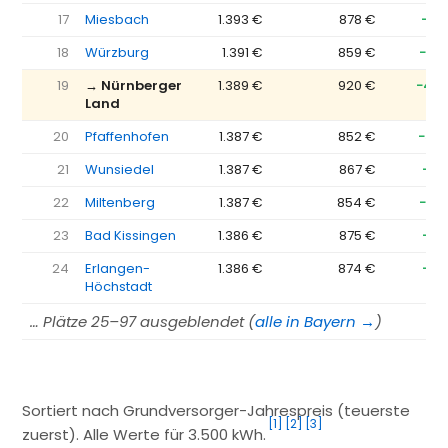
17
Miesbach
1.393 €
878 €
−51
18
Würzburg
1.391 €
859 €
−53
19
→ Nürnberger
1.389 €
920 €
−46
Land
20
Pfaffenhofen
1.387 €
852 €
−53
21
Wunsiedel
1.387 €
867 €
−52
22
Miltenberg
1.387 €
854 €
−53
23
Bad Kissingen
1.386 €
875 €
−51
24
Erlangen-
1.386 €
874 €
−51
Höchstadt
… Plätze 25–97 ausgeblendet (
alle in Bayern →
)
Sortiert nach Grundversorger-Jahrespreis (teuerste
[1]
[2]
[3]
zuerst). Alle Werte für 3.500 kWh.