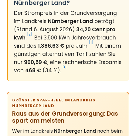
Nürnberger Land?
Der Strompreis in der Grundversorgung
im Landkreis
Nürnberger Land
beträgt
(Stand 6. August 2026)
34,20 Cent pro
[2]
kWh
.
Bei 3.500 kWh Jahresverbrauch
[1]
sind das
1.386,63 €
pro Jahr.
Mit einem
günstigen alternativen Tarif zahlen Sie
nur
900,59 €
, eine rechnerische Ersparnis
[3]
von
468 €
(34 %).
GRÖSSTER SPAR-HEBEL IM LANDKREIS N
ÜRNBERGER LAND
Raus aus der Grundversorgung: Das
spart am meisten
Wer im Landkreis
Nürnberger Land
noch beim