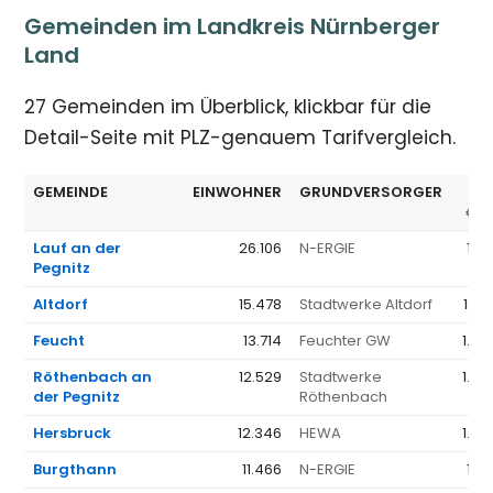
Gemeinden im Landkreis Nürnberger
Land
27 Gemeinden im Überblick, klickbar für die
Detail-Seite mit PLZ-genauem Tarifvergleich.
GEMEINDE
EINWOHNER
GRUNDVERSORGER
G
€/J
Lauf an der
26.106
N-ERGIE
1.35
Pegnitz
Altdorf
15.478
Stadtwerke Altdorf
1.57
Feucht
13.714
Feuchter GW
1.38
Röthenbach an
12.529
Stadtwerke
1.55
der Pegnitz
Röthenbach
Hersbruck
12.346
HEWA
1.47
Burgthann
11.466
N-ERGIE
1.35