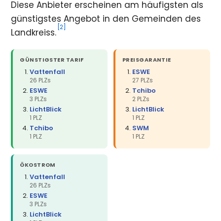
Diese Anbieter erscheinen am häufigsten als
günstigstes Angebot in den Gemeinden des
[2]
Landkreiss.
GÜNSTIGSTER TARIF
PREISGARANTIE
Vattenfall
ESWE
26 PLZs
27 PLZs
ESWE
Tchibo
3 PLZs
2 PLZs
LichtBlick
LichtBlick
1 PLZ
1 PLZ
Tchibo
SWM
1 PLZ
1 PLZ
ÖKOSTROM
Vattenfall
26 PLZs
ESWE
3 PLZs
LichtBlick