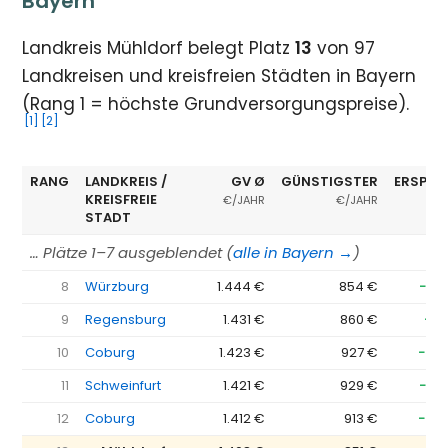
Bayern
Landkreis Mühldorf belegt Platz
13
von 97
Landkreisen und kreisfreien Städten in Bayern
(Rang 1 = höchste Grundversorgungspreise).
[1]
[2]
RANG
LANDKREIS /
GV Ø
GÜNSTIGSTER
ERSPAR
KREISFREIE
€/JAHR
€/JAHR
STADT
… Plätze 1–7 ausgeblendet (
alle in Bayern →
)
8
Würzburg
1.444 €
854 €
−59
9
Regensburg
1.431 €
860 €
−57
10
Coburg
1.423 €
927 €
−49
11
Schweinfurt
1.421 €
929 €
−49
12
Coburg
1.412 €
913 €
−49