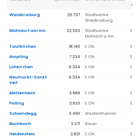
€/J
Waldkraiburg
25.737
Stadtwerke
1.51
Waldkraiburg
Mühldorf am Inn
22.503
Stadtwerke
1.47
Mühldorf a. Inn
Taufkirchen
18.140
E.ON
1.36
Ampfing
7.234
E.ON
1.36
Lohkirchen
6.334
E.ON
1.36
Neumarkt-Sankt
6.334
E.ON
1.36
Veit
Mettenheim
3.689
E.ON
1.36
Polling
3.633
E.ON
1.36
Schwindegg
3.490
Westenthanner
1.1
Buchbach
3.371
Bauer
1.34
Heldenstein
2.821
E.ON
1.36