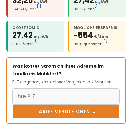
32,25
27,42
ct/kWh
ct/kWh
[1]
[1]
1.405 €/Jahr
831 €/Jahr
ÖKOSTROM Ø
MÖGLICHE ERSPARNIS
27,42
−554
ct/kWh
€/Jahr
[1]
[3]
831 €/Jahr
39 % günstiger
Was kostet Strom an Ihrer Adresse im
Landkreis Mühldorf?
PLZ eingeben, kostenloser Vergleich in 2 Minuten.
Postleitzahl
TARIFE VERGLEICHEN →