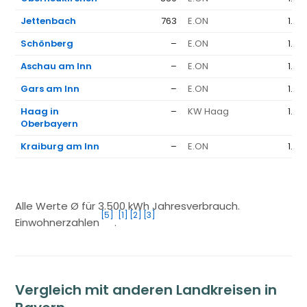
Jettenbach
763
E.ON
1.36
Schönberg
–
E.ON
1.36
Aschau am Inn
–
E.ON
1.36
Gars am Inn
–
E.ON
1.36
Haag in
–
KW Haag
1.58
Oberbayern
Kraiburg am Inn
–
E.ON
1.36
Alle Werte Ø für 3.500 kWh Jahresverbrauch.
[5]
[1]
[2]
[3]
Einwohnerzahlen
.
Vergleich mit anderen Landkreisen in