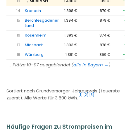
13
→ Mühldorf
1.408 €
851 €
−55
14
Kronach
1.398 €
870 €
−52
15
Berchtesgadener
1.394 €
879 €
−51
Land
16
Rosenheim
1.393 €
874 €
−51
17
Miesbach
1.393 €
878 €
−51
18
Würzburg
1.391 €
859 €
−53
… Plätze 19–97 ausgeblendet (
alle in Bayern →
)
Sortiert nach Grundversorger-Jahrespreis (teuerste
[1]
[2]
[3]
zuerst). Alle Werte für 3.500 kWh.
Häufige Fragen zu Strompreisen im