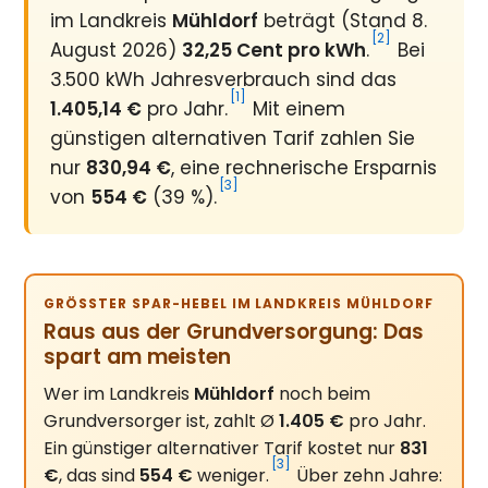
im Landkreis
Mühldorf
beträgt (Stand 8.
[2]
August 2026)
32,25 Cent pro kWh
.
Bei
3.500 kWh Jahresverbrauch sind das
[1]
1.405,14 €
pro Jahr.
Mit einem
günstigen alternativen Tarif zahlen Sie
nur
830,94 €
, eine rechnerische Ersparnis
[3]
von
554 €
(39 %).
GRÖSSTER SPAR-HEBEL IM LANDKREIS MÜHLDORF
Raus aus der Grundversorgung: Das
spart am meisten
Wer im Landkreis
Mühldorf
noch beim
Grundversorger ist, zahlt Ø
1.405 €
pro Jahr.
Ein günstiger alternativer Tarif kostet nur
831
[3]
€
, das sind
554 €
weniger.
Über zehn Jahre: