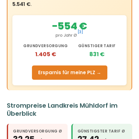
5.541 €
.
−554 €
[3]
pro Jahr Ø
GRUNDVERSORGUNG
GÜNSTIGER TARIF
1.405 €
831 €
Ersparnis für meine PLZ →
Strompreise Landkreis Mühldorf im
Überblick
GRUNDVERSORGUNG Ø
GÜNSTIGSTER TARIF Ø