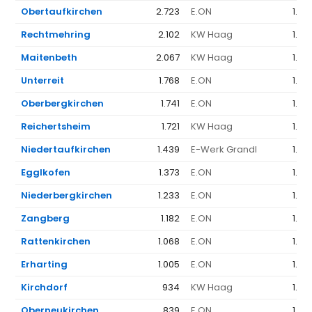
Obertaufkirchen
2.723
E.ON
1.36
Rechtmehring
2.102
KW Haag
1.58
Maitenbeth
2.067
KW Haag
1.58
Unterreit
1.768
E.ON
1.36
Oberbergkirchen
1.741
E.ON
1.36
Reichertsheim
1.721
KW Haag
1.58
Niedertaufkirchen
1.439
E-Werk Grandl
1.38
Egglkofen
1.373
E.ON
1.36
Niederbergkirchen
1.233
E.ON
1.36
Zangberg
1.182
E.ON
1.36
Rattenkirchen
1.068
E.ON
1.36
Erharting
1.005
E.ON
1.36
Kirchdorf
934
KW Haag
1.58
Oberneukirchen
839
E.ON
1.36