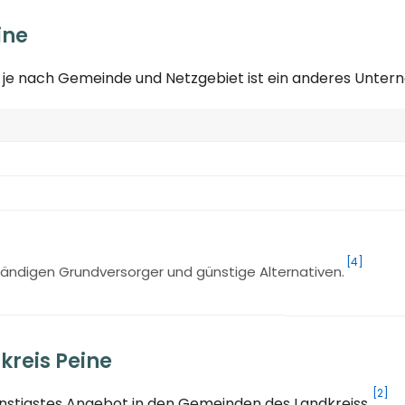
ine
; je nach Gemeinde und Netzgebiet ist ein anderes Unte
[4]
ändigen Grundversorger und günstige Alternativen.
kreis Peine
[2]
ünstigstes Angebot in den Gemeinden des Landkreiss.