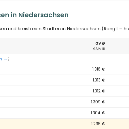
sen in Niedersachsen
en und kreisfreien Städten in Niedersachsen (Rang 1 = 
GV Ø
€/JAHR
en →
)
1.316 €
1.313 €
1.312 €
1.309 €
1.304 €
1.295 €