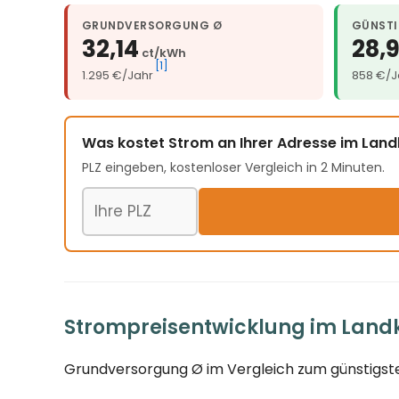
GRUNDVERSORGUNG Ø
GÜNSTI
32,14
28,
ct/kWh
[1]
1.295 €/Jahr
858 €/J
Was kostet Strom an Ihrer Adresse im Land
PLZ eingeben, kostenloser Vergleich in 2 Minuten.
Postleitzahl
Strompreisentwicklung im Landkr
Grundversorgung Ø im Vergleich zum günstigste