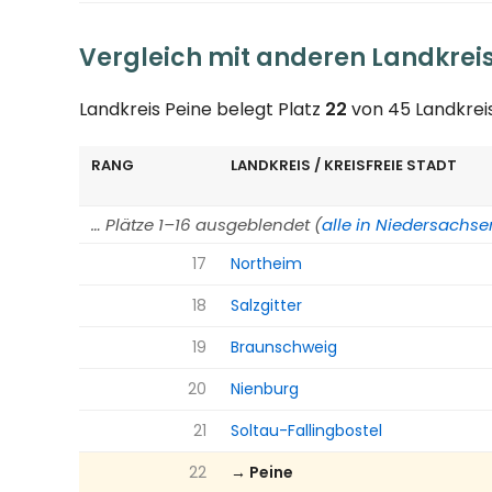
Vergleich mit anderen Landkrei
Landkreis Peine belegt Platz
22
von 45 Landkreis
RANG
LANDKREIS / KREISFREIE STADT
… Plätze 1–16 ausgeblendet (
alle in Niedersachs
17
Northeim
18
Salzgitter
19
Braunschweig
20
Nienburg
21
Soltau-Fallingbostel
22
→ Peine