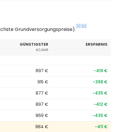
[1]
[2]
höchste Grundversorgungspreise).
GÜNSTIGSTER
ERSPARNIS
€/JAHR
897 €
−419 €
915 €
−398 €
877 €
−435 €
897 €
−412 €
869 €
−435 €
884 €
−411 €