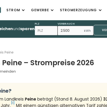
STROM
GEWERBE
STROMERZEUGUNG
PLZ
VERBRAUCH
eichen
und
sparen
VE
kWh
eis Peine
 Peine – Strompreise 2026
Gemeinden
eine?
im Landkreis
Peine
beträgt (Stand 8. August 2026)
3
[1]
 Jahr.
Mit einem günstigen alternativen Tarif zahl