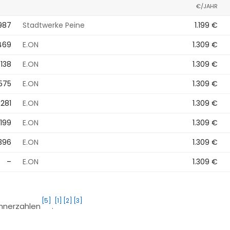
€/JAHR
987
Stadtwerke Peine
1.199 €
.469
E.ON
1.309 €
.138
E.ON
1.309 €
.575
E.ON
1.309 €
.281
E.ON
1.309 €
.199
E.ON
1.309 €
396
E.ON
1.309 €
–
E.ON
1.309 €
[5]
[1]
[2]
[3]
ohnerzahlen
.