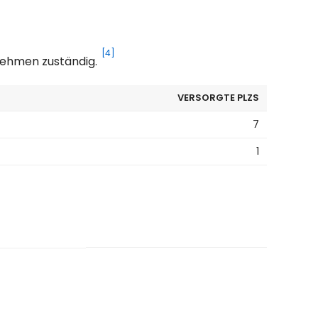
[4]
rnehmen zuständig.
VERSORGTE PLZS
7
1