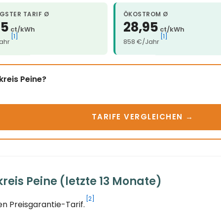
GSTER TARIF Ø
ÖKOSTROM Ø
95
28,95
ct/kWh
ct/kWh
[1]
[1]
ahr
858 €/Jahr
kreis Peine?
TARIFE VERGLEICHEN →
eis Peine (letzte 13 Monate)
[2]
n Preisgarantie-Tarif.