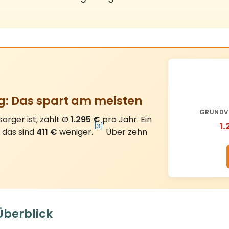
g: Das spart am meisten
GRUNDV
rger ist, zahlt Ø
1.295 €
pro Jahr. Ein
1.
[3]
, das sind
411 €
weniger.
Über zehn
Überblick