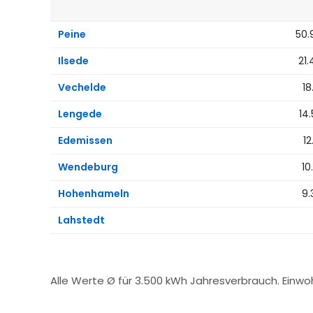
Peine
50.
Ilsede
21
Vechelde
18
Lengede
14
Edemissen
12
Wendeburg
10
Hohenhameln
9.
Lahstedt
Alle Werte Ø für 3.500 kWh Jahresverbrauch. Einw