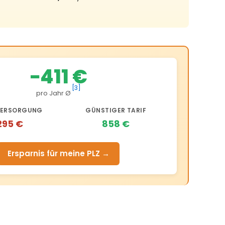
−411 €
[3]
pro Jahr Ø
ERSORGUNG
GÜNSTIGER TARIF
295 €
858 €
Ersparnis für meine PLZ →