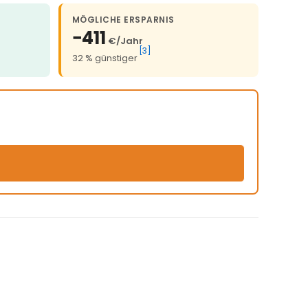
MÖGLICHE ERSPARNIS
−411
€/Jahr
[3]
32 % günstiger