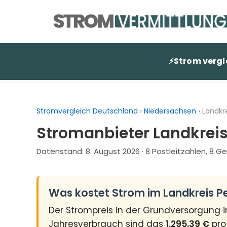
Zum
Inhalt
springen
⚡
Strom vergl
Stromvergleich Deutschland
›
Niedersachsen
›
Landkr
Stromanbieter Landkreis
Datenstand:
8. August 2026
· 8 Postleitzahlen, 8 
Was kostet Strom im Landkreis P
Der Strompreis in der Grundversorgung 
Jahresverbrauch sind das
1.295,39 €
pro