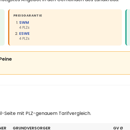
PREISGARANTIE
SWM
4 PLZs
ESWE
4 PLZs
 Peine
il-Seite mit PLZ-genauem Tarifvergleich.
NER
GRUNDVERSORGER
GV Ø