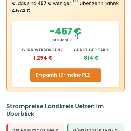
[3]
€
, das sind
457 €
weniger.
Über zehn Jahre:
4.574 €
.
−457 €
[3]
pro Jahr Ø
GRUNDVERSORGUNG
GÜNSTIGER TARIF
1.294 €
814 €
Ersparnis für meine PLZ →
Strompreise Landkreis Uelzen im
Überblick
GRUNDVERSORGUNG Ø
GÜNSTIGSTER TARIF Ø