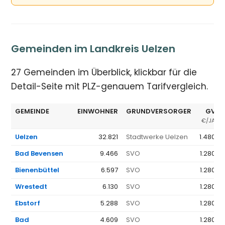
Gemeinden im Landkreis Uelzen
27 Gemeinden im Überblick, klickbar für die
Detail-Seite mit PLZ-genauem Tarifvergleich.
GEMEINDE
EINWOHNER
GRUNDVERSORGER
GV Ø
€/JAHR
Uelzen
32.821
Stadtwerke Uelzen
1.480 €
Bad Bevensen
9.466
SVO
1.280 €
Bienenbüttel
6.597
SVO
1.280 €
Wrestedt
6.130
SVO
1.280 €
Ebstorf
5.288
SVO
1.280 €
Bad
4.609
SVO
1.280 €