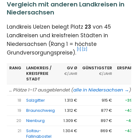
Vergleich mit anderen Landkreisen in
Niedersachsen
Landkreis Uelzen belegt Platz
23
von 45
Landkreisen und kreisfreien Städten in
Niedersachsen (Rang 1 = höchste
[1]
[2]
Grundversorgungspreise).
RANG
LANDKREIS /
GV Ø
GÜNSTIGSTER
ERSPARNI
KREISFREIE
€/JAHR
€/JAHR
STADT
… Plätze 1–17 ausgeblendet (
alle in Niedersachsen →
)
18
Salzgitter
1.313 €
915 €
−398 
19
Braunschweig
1.312 €
877 €
−435 
20
Nienburg
1.309 €
897 €
−412 
21
Soltau-
1.304 €
869 €
−435 
Fallingbostel