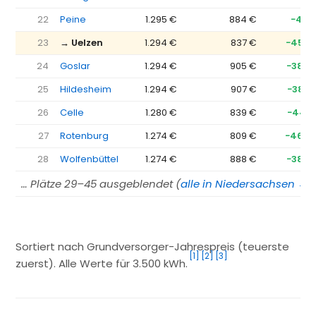
22
Peine
1.295 €
884 €
−411 
23
→ Uelzen
1.294 €
837 €
−457 
24
Goslar
1.294 €
905 €
−389 
25
Hildesheim
1.294 €
907 €
−387 
26
Celle
1.280 €
839 €
−441 
27
Rotenburg
1.274 €
809 €
−465 
28
Wolfenbüttel
1.274 €
888 €
−386 
… Plätze 29–45 ausgeblendet (
alle in Niedersachsen →
)
Sortiert nach Grundversorger-Jahrespreis (teuerste
[1]
[2]
[3]
zuerst). Alle Werte für 3.500 kWh.