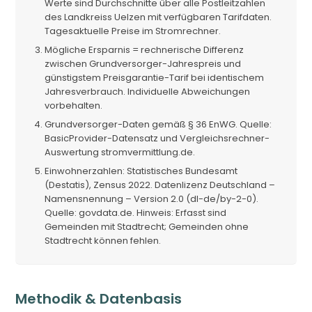
Werte sind Durchschnitte über alle Postleitzahlen
des Landkreiss Uelzen mit verfügbaren Tarifdaten.
Tagesaktuelle Preise im Stromrechner.
Mögliche Ersparnis = rechnerische Differenz
zwischen Grundversorger-Jahrespreis und
günstigstem Preisgarantie-Tarif bei identischem
Jahresverbrauch. Individuelle Abweichungen
vorbehalten.
Grundversorger-Daten gemäß § 36 EnWG. Quelle:
BasicProvider-Datensatz und Vergleichsrechner-
Auswertung stromvermittlung.de.
Einwohnerzahlen: Statistisches Bundesamt
(Destatis), Zensus 2022. Datenlizenz Deutschland –
Namensnennung – Version 2.0 (dl-de/by-2-0).
Quelle: govdata.de. Hinweis: Erfasst sind
Gemeinden mit Stadtrecht; Gemeinden ohne
Stadtrecht können fehlen.
Methodik & Datenbasis