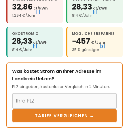
32,86
28,33
ct/kWh
ct/kWh
[1]
[1]
1.294 €/Jahr
814 €/Jahr
ÖKOSTROM Ø
MÖGLICHE ERSPARNIS
28,33
−457
ct/kWh
€/Jahr
[1]
[3]
814 €/Jahr
35 % günstiger
Was kostet Strom an Ihrer Adresse im
Landkreis Uelzen?
PLZ eingeben, kostenloser Vergleich in 2 Minuten.
Postleitzahl
TARIFE VERGLEICHEN →