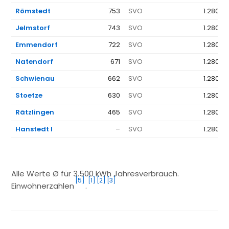
Römstedt
753
SVO
1.280 €
Jelmstorf
743
SVO
1.280 €
Emmendorf
722
SVO
1.280 €
Natendorf
671
SVO
1.280 €
Schwienau
662
SVO
1.280 €
Stoetze
630
SVO
1.280 €
Rätzlingen
465
SVO
1.280 €
Hanstedt I
–
SVO
1.280 €
Alle Werte Ø für 3.500 kWh Jahresverbrauch.
[5]
[1]
[2]
[3]
Einwohnerzahlen
.