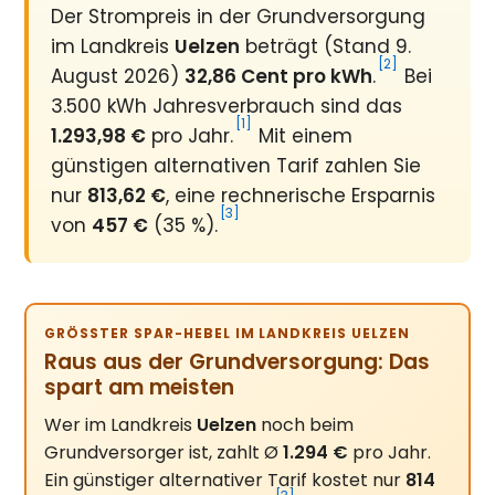
Der Strompreis in der Grundversorgung
im Landkreis
Uelzen
beträgt (Stand 9.
[2]
August 2026)
32,86 Cent pro kWh
.
Bei
3.500 kWh Jahresverbrauch sind das
[1]
1.293,98 €
pro Jahr.
Mit einem
günstigen alternativen Tarif zahlen Sie
nur
813,62 €
, eine rechnerische Ersparnis
[3]
von
457 €
(35 %).
GRÖSSTER SPAR-HEBEL IM LANDKREIS UELZEN
Raus aus der Grundversorgung: Das
spart am meisten
Wer im Landkreis
Uelzen
noch beim
Grundversorger ist, zahlt Ø
1.294 €
pro Jahr.
Ein günstiger alternativer Tarif kostet nur
814