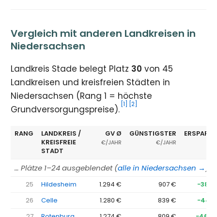
Vergleich mit anderen Landkreisen in
Niedersachsen
Landkreis Stade belegt Platz
30
von 45
Landkreisen und kreisfreien Städten in
Niedersachsen (Rang 1 = höchste
[1]
[2]
Grundversorgungspreise).
RANG
LANDKREIS /
GV Ø
GÜNSTIGSTER
ERSPARNI
KREISFREIE
€/JAHR
€/JAHR
STADT
… Plätze 1–24 ausgeblendet (
alle in Niedersachsen →
)
25
Hildesheim
1.294 €
907 €
−387 
26
Celle
1.280 €
839 €
−441 
27
Rotenburg
1.274 €
809 €
−465 