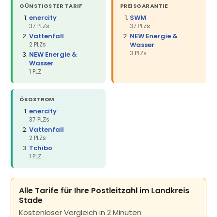
GÜNSTIGSTER TARIF
PREISGARANTIE
enercity
SWM
37 PLZs
37 PLZs
Vattenfall
NEW Energie &
2 PLZs
Wasser
3 PLZs
NEW Energie &
Wasser
1 PLZ
ÖKOSTROM
enercity
37 PLZs
Vattenfall
2 PLZs
Tchibo
1 PLZ
Alle Tarife für Ihre Postleitzahl im Landkreis
Stade
Kostenloser Vergleich in 2 Minuten