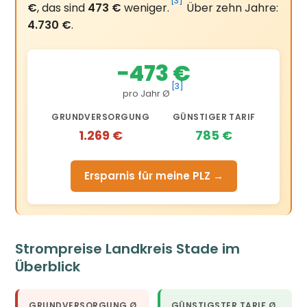
[3]
€
, das sind
473 €
weniger.
Über zehn Jahre:
4.730 €
.
−473 €
[3]
pro Jahr Ø
GRUNDVERSORGUNG
GÜNSTIGER TARIF
1.269 €
785 €
Ersparnis für meine PLZ →
Strompreise Landkreis Stade im
Überblick
GRUNDVERSORGUNG Ø
GÜNSTIGSTER TARIF Ø