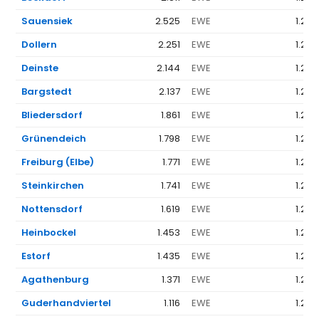
Sauensiek
2.525
EWE
1.262
Dollern
2.251
EWE
1.262
Deinste
2.144
EWE
1.262
Bargstedt
2.137
EWE
1.262
Bliedersdorf
1.861
EWE
1.262
Grünendeich
1.798
EWE
1.262
Freiburg (Elbe)
1.771
EWE
1.262
Steinkirchen
1.741
EWE
1.262
Nottensdorf
1.619
EWE
1.262
Heinbockel
1.453
EWE
1.262
Estorf
1.435
EWE
1.262
Agathenburg
1.371
EWE
1.262
Guderhandviertel
1.116
EWE
1.262