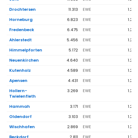
Drochtersen
11.313
EWE
1.262
Horneburg
6.823
EWE
1.262
Fredenbeck
6.475
EWE
1.262
Ahlerstedt
5.456
EWE
1.262
Himmelpforten
5.172
EWE
1.262
Neuenkirchen
4.640
EWE
1.262
Kutenholz
4.589
EWE
1.262
Apensen
4.431
EWE
1.262
Hollern-
3.269
EWE
1.262
Twielenfleth
Hammah
3.171
EWE
1.262
Oldendorf
3.103
EWE
1.262
Wischhafen
2.869
EWE
1.262
Beckdorf
2.811
EWE
1.262