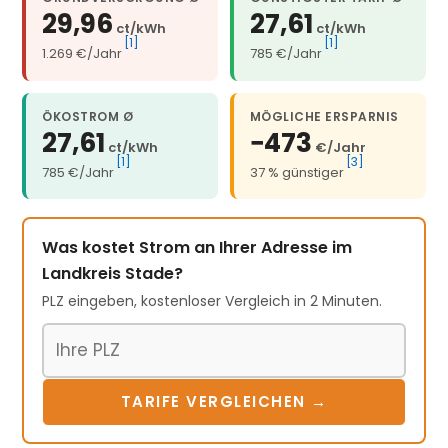
29,96
27,61
ct/kWh
ct/kWh
[1]
[1]
1.269 €/Jahr
785 €/Jahr
ÖKOSTROM Ø
MÖGLICHE ERSPARNIS
27,61
−473
ct/kWh
€/Jahr
[1]
[3]
785 €/Jahr
37 % günstiger
Was kostet Strom an Ihrer Adresse im
Landkreis Stade?
PLZ eingeben, kostenloser Vergleich in 2 Minuten.
Postleitzahl
TARIFE VERGLEICHEN →