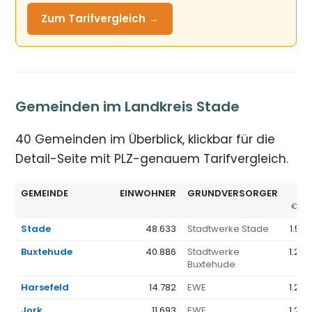
Zum Tarifvergleich →
Gemeinden im Landkreis Stade
40 Gemeinden im Überblick, klickbar für die
Detail-Seite mit PLZ-genauem Tarifvergleich.
GEMEINDE
EINWOHNER
GRUNDVERSORGER
GV
€/JA
Stade
48.633
Stadtwerke Stade
1.579
Buxtehude
40.886
Stadtwerke
1.233
Buxtehude
Harsefeld
14.782
EWE
1.262
Jork
11.693
EWE
1.262