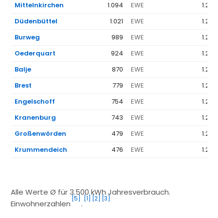
Mittelnkirchen
1.094
EWE
1.262
Düdenbüttel
1.021
EWE
1.262
Burweg
989
EWE
1.262
Oederquart
924
EWE
1.262
Balje
870
EWE
1.262
Brest
779
EWE
1.262
Engelschoff
754
EWE
1.262
Kranenburg
743
EWE
1.262
Großenwörden
479
EWE
1.262
Krummendeich
476
EWE
1.262
Alle Werte Ø für 3.500 kWh Jahresverbrauch.
[5]
[1]
[2]
[3]
Einwohnerzahlen
.