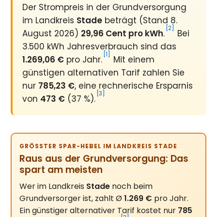
Der Strompreis in der Grundversorgung
im Landkreis
Stade
beträgt (Stand 8.
[2]
August 2026)
29,96 Cent pro kWh
.
Bei
3.500 kWh Jahresverbrauch sind das
[1]
1.269,06 €
pro Jahr.
Mit einem
günstigen alternativen Tarif zahlen Sie
nur
785,23 €
, eine rechnerische Ersparnis
[3]
von
473 €
(37 %).
GRÖSSTER SPAR-HEBEL IM LANDKREIS STADE
Raus aus der Grundversorgung: Das
spart am meisten
Wer im Landkreis
Stade
noch beim
Grundversorger ist, zahlt Ø
1.269 €
pro Jahr.
Ein günstiger alternativer Tarif kostet nur
785