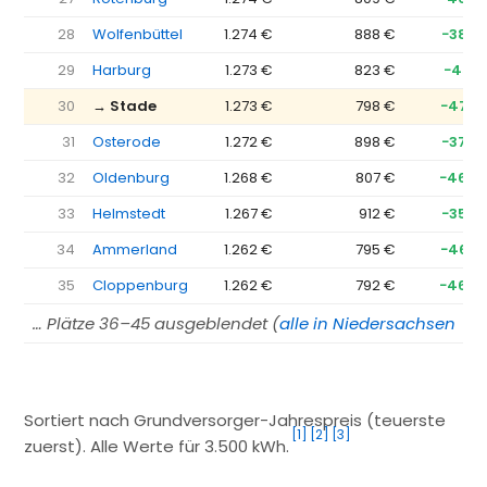
28
Wolfenbüttel
1.274 €
888 €
−386 
29
Harburg
1.273 €
823 €
−451 
30
→ Stade
1.273 €
798 €
−475 
31
Osterode
1.272 €
898 €
−374 
32
Oldenburg
1.268 €
807 €
−460 
33
Helmstedt
1.267 €
912 €
−355 
34
Ammerland
1.262 €
795 €
−467 
35
Cloppenburg
1.262 €
792 €
−469 
… Plätze 36–45 ausgeblendet (
alle in Niedersachsen →
)
Sortiert nach Grundversorger-Jahrespreis (teuerste
[1]
[2]
[3]
zuerst). Alle Werte für 3.500 kWh.