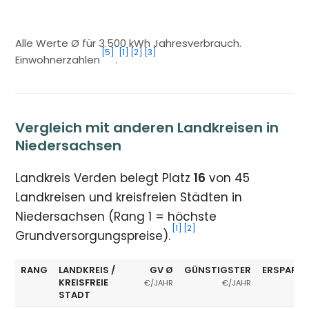
Alle Werte Ø für 3.500 kWh Jahresverbrauch.
[5]
[1]
[2]
[3]
Einwohnerzahlen
.
Vergleich mit anderen Landkreisen in
Niedersachsen
Landkreis Verden belegt Platz
16
von 45
Landkreisen und kreisfreien Städten in
Niedersachsen (Rang 1 = höchste
[1]
[2]
Grundversorgungspreise).
RANG
LANDKREIS /
GV Ø
GÜNSTIGSTER
ERSPARNI
KREISFREIE
€/JAHR
€/JAHR
STADT