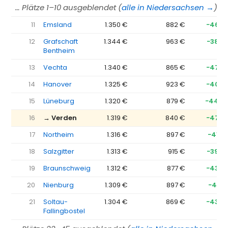
… Plätze 1–10 ausgeblendet (
alle in Niedersachsen →
)
11
Emsland
1.350 €
882 €
−467 
12
Grafschaft
1.344 €
963 €
−380 
Bentheim
13
Vechta
1.340 €
865 €
−475 
14
Hanover
1.325 €
923 €
−402 
15
Lüneburg
1.320 €
879 €
−440 
16
→ Verden
1.319 €
840 €
−479 
17
Northeim
1.316 €
897 €
−419 
18
Salzgitter
1.313 €
915 €
−398 
19
Braunschweig
1.312 €
877 €
−435 
20
Nienburg
1.309 €
897 €
−412 
21
Soltau-
1.304 €
869 €
−435 
Fallingbostel