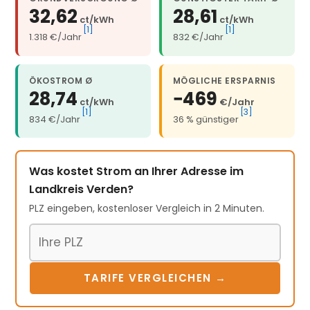
32,62
28,61
ct/kWh
ct/kWh
[1]
[1]
1.318 €/Jahr
832 €/Jahr
ÖKOSTROM Ø
MÖGLICHE ERSPARNIS
28,74
−469
ct/kWh
€/Jahr
[1]
[3]
834 €/Jahr
36 % günstiger
Was kostet Strom an Ihrer Adresse im
Landkreis Verden?
PLZ eingeben, kostenloser Vergleich in 2 Minuten.
Postleitzahl
TARIFE VERGLEICHEN →