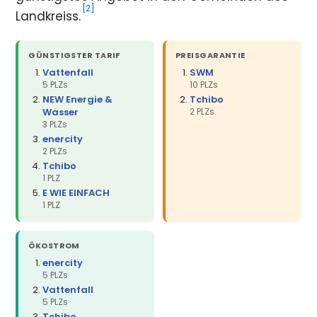
[2]
Landkreiss.
GÜNSTIGSTER TARIF
PREISGARANTIE
Vattenfall
SWM
5 PLZs
10 PLZs
NEW Energie &
Tchibo
Wasser
2 PLZs
3 PLZs
enercity
2 PLZs
Tchibo
1 PLZ
E WIE EINFACH
1 PLZ
ÖKOSTROM
enercity
5 PLZs
Vattenfall
5 PLZs
Tchibo