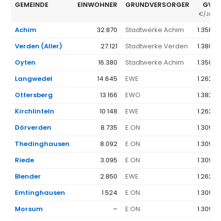
GEMEINDE
EINWOHNER
GRUNDVERSORGER
GV Ø
€/JAHR
Achim
32.870
Stadtwerke Achim
1.358 €
Verden (Aller)
27.121
Stadtwerke Verden
1.380 €
Oyten
16.380
Stadtwerke Achim
1.358 €
Langwedel
14.645
EWE
1.262 €
Ottersberg
13.166
EWO
1.383 €
Kirchlinteln
10.148
EWE
1.262 €
Dörverden
8.735
E.ON
1.309 €
Thedinghausen
8.092
E.ON
1.309 €
Riede
3.095
E.ON
1.309 €
Blender
2.850
EWE
1.262 €
Emtinghausen
1.524
E.ON
1.309 €
Morsum
–
E.ON
1.309 €