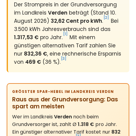
Der Strompreis in der Grundversorgung
im Landkreis
Verden
beträgt (Stand 10.
[2]
August 2026)
32,62 Cent pro kWh
.
Bei
3.500 kWh Jahresverbrauch sind das
[1]
1.317,53 €
pro Jahr.
Mit einem
günstigen alternativen Tarif zahlen Sie
nur
832,36 €
, eine rechnerische Ersparnis
[3]
von
469 €
(36 %).
GRÖSSTER SPAR-HEBEL IM LANDKREIS VERDEN
Raus aus der Grundversorgung: Das
spart am meisten
Wer im Landkreis
Verden
noch beim
Grundversorger ist, zahlt Ø
1.318 €
pro Jahr.
Ein günstiger alternativer Tarif kostet nur
832