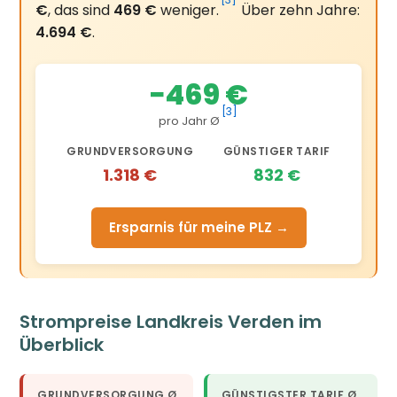
[3]
€
, das sind
469 €
weniger.
Über zehn Jahre:
4.694 €
.
−469 €
[3]
pro Jahr Ø
GRUNDVERSORGUNG
GÜNSTIGER TARIF
1.318 €
832 €
Ersparnis für meine PLZ →
Strompreise Landkreis Verden im
Überblick
GRUNDVERSORGUNG Ø
GÜNSTIGSTER TARIF Ø