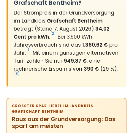
Grafschaft Bentheim?
Der Strompreis in der Grundversorgung
im Landkreis
Grafschaft Bentheim
beträgt (Stand 7. August 2026)
34,02
[2]
Cent pro kWh
.
Bei 3.500 kWh
Jahresverbrauch sind das
1.360,62 €
pro
[1]
Jahr.
Mit einem günstigen alternativen
Tarif zahlen Sie nur
949,87 €
, eine
rechnerische Ersparnis von
390 €
(29 %).
[3]
GRÖSSTER SPAR-HEBEL IM LANDKREIS G
RAFSCHAFT BENTHEIM
Raus aus der Grundversorgung: Das
spart am meisten