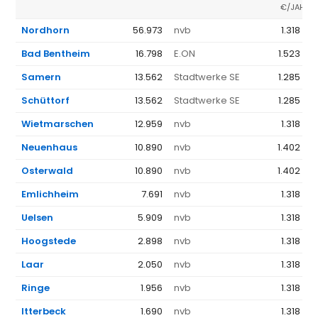
€/JAHR
Nordhorn
56.973
nvb
1.318 €
Bad Bentheim
16.798
E.ON
1.523 €
Samern
13.562
Stadtwerke SE
1.285 €
Schüttorf
13.562
Stadtwerke SE
1.285 €
Wietmarschen
12.959
nvb
1.318 €
Neuenhaus
10.890
nvb
1.402 €
Osterwald
10.890
nvb
1.402 €
Emlichheim
7.691
nvb
1.318 €
Uelsen
5.909
nvb
1.318 €
Hoogstede
2.898
nvb
1.318 €
Laar
2.050
nvb
1.318 €
Ringe
1.956
nvb
1.318 €
Itterbeck
1.690
nvb
1.318 €