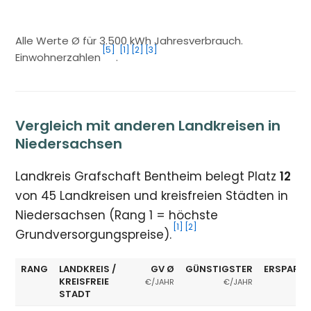
Alle Werte Ø für 3.500 kWh Jahresverbrauch.
[5]
[1]
[2]
[3]
Einwohnerzahlen
.
Vergleich mit anderen Landkreisen in
Niedersachsen
Landkreis Grafschaft Bentheim belegt Platz
12
von 45 Landkreisen und kreisfreien Städten in
Niedersachsen (Rang 1 = höchste
[1]
[2]
Grundversorgungspreise).
RANG
LANDKREIS /
GV Ø
GÜNSTIGSTER
ERSPARNI
KREISFREIE
€/JAHR
€/JAHR
STADT