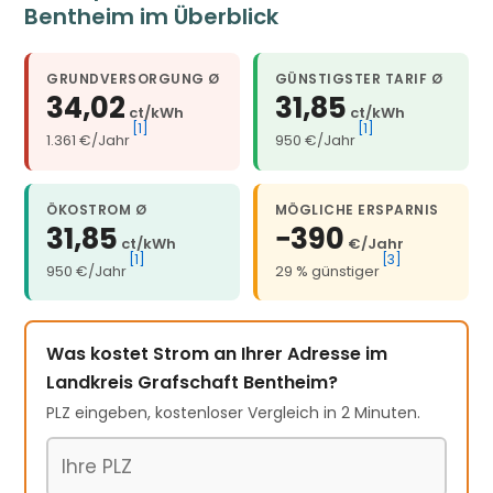
Bentheim im Überblick
GRUNDVERSORGUNG Ø
GÜNSTIGSTER TARIF Ø
34,02
31,85
ct/kWh
ct/kWh
[1]
[1]
1.361 €/Jahr
950 €/Jahr
ÖKOSTROM Ø
MÖGLICHE ERSPARNIS
31,85
−390
ct/kWh
€/Jahr
[1]
[3]
950 €/Jahr
29 % günstiger
Was kostet Strom an Ihrer Adresse im
Landkreis Grafschaft Bentheim?
PLZ eingeben, kostenloser Vergleich in 2 Minuten.
Postleitzahl