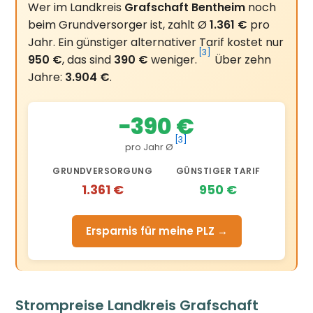
Wer im Landkreis
Grafschaft Bentheim
noch
beim Grundversorger ist, zahlt Ø
1.361 €
pro
Jahr. Ein günstiger alternativer Tarif kostet nur
[3]
950 €
, das sind
390 €
weniger.
Über zehn
Jahre:
3.904 €
.
−390 €
[3]
pro Jahr Ø
GRUNDVERSORGUNG
GÜNSTIGER TARIF
1.361 €
950 €
Ersparnis für meine PLZ →
Strompreise Landkreis Grafschaft