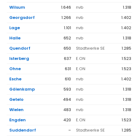
Wilsum
1.646
nvb
1.318 €
Georgsdorf
1.266
nvb
1.402 €
Lage
1.101
nvb
1.402 €
Halle
652
nvb
1.318 €
Quendorf
650
Stadtwerke SE
1.285 €
Isterberg
637
E.ON
1.523 €
Ohne
631
E.ON
1.523 €
Esche
610
nvb
1.402 €
Gölenkamp
593
nvb
1.318 €
Getelo
494
nvb
1.318 €
Wielen
483
nvb
1.318 €
Engden
420
E.ON
1.523 €
Suddendorf
–
Stadtwerke SE
1.285 €