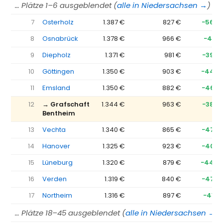
… Plätze 1–6 ausgeblendet (
alle in Niedersachsen →
)
7
Osterholz
1.387 €
827 €
−560 
8
Osnabrück
1.378 €
966 €
−412 
9
Diepholz
1.371 €
981 €
−390 
10
Göttingen
1.350 €
903 €
−447 
11
Emsland
1.350 €
882 €
−467 
12
→ Grafschaft
1.344 €
963 €
−380 
Bentheim
13
Vechta
1.340 €
865 €
−475 
14
Hanover
1.325 €
923 €
−402 
15
Lüneburg
1.320 €
879 €
−440 
16
Verden
1.319 €
840 €
−479 
17
Northeim
1.316 €
897 €
−419 
… Plätze 18–45 ausgeblendet (
alle in Niedersachsen →
)