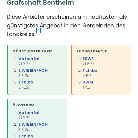
Grafschaft Bentheim
Diese Anbieter erscheinen am häufigsten als
günstigstes Angebot in den Gemeinden des
[2]
Landkreiss.
GÜNSTIGSTER TARIF
PREISGARANTIE
Vattenfall
ESWE
21 PLZs
21 PLZs
E WIE EINFACH
Tchibo
3 PLZs
4 PLZs
Tchibo
SWM
2 PLZs
1 PLZ
ÖKOSTROM
Vattenfall
21 PLZs
E WIE EINFACH
3 PLZs
Tchibo