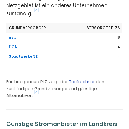
Netzgebiet ist ein anderes Unternehmen
[4]
zuständig.
GRUNDVERSORGER
VERSORGTE PLZS
nvb
18
E.ON
4
Stadtwerke SE
4
Für Ihre genaue PLZ zeigt der
Tarifrechner
den
zuständigen Grundversorger und günstige
[4]
Alternativen.
Günstige Stromanbieter im Landkreis