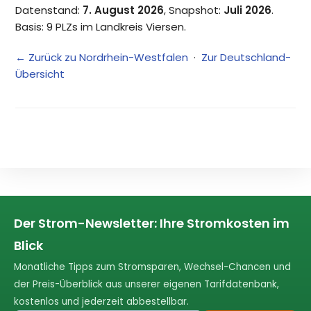
Datenstand:
7. August 2026
, Snapshot:
Juli 2026
.
Basis: 9 PLZs im Landkreis Viersen.
← Zurück zu Nordrhein-Westfalen
·
Zur Deutschland-
Übersicht
Der Strom-Newsletter: Ihre Stromkosten im
Blick
Monatliche Tipps zum Stromsparen, Wechsel-Chancen und
der Preis-Überblick aus unserer eigenen Tarifdatenbank,
kostenlos und jederzeit abbestellbar.