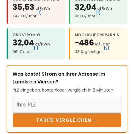
35,53
32,04
ct/kWh
ct/kWh
[1]
[1]
1.470 €/Jahr
961 €/Jahr
ÖKOSTROM Ø
MÖGLICHE ERSPARNIS
32,04
−486
ct/kWh
€/Jahr
[1]
[3]
961 €/Jahr
33 % günstiger
Was kostet Strom an Ihrer Adresse im
Landkreis Viersen?
PLZ eingeben, kostenloser Vergleich in 2 Minuten.
Postleitzahl
TARIFE VERGLEICHEN →