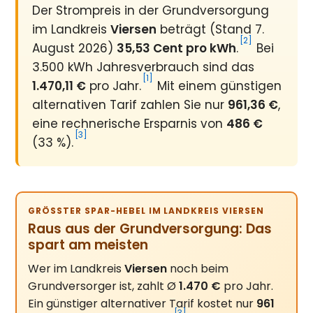
Der Strompreis in der Grundversorgung
im Landkreis
Viersen
beträgt (Stand 7.
[2]
August 2026)
35,53 Cent pro kWh
.
Bei
3.500 kWh Jahresverbrauch sind das
[1]
1.470,11 €
pro Jahr.
Mit einem günstigen
alternativen Tarif zahlen Sie nur
961,36 €
,
eine rechnerische Ersparnis von
486 €
[3]
(33 %).
GRÖSSTER SPAR-HEBEL IM LANDKREIS VIERSEN
Raus aus der Grundversorgung: Das
spart am meisten
Wer im Landkreis
Viersen
noch beim
Grundversorger ist, zahlt Ø
1.470 €
pro Jahr.
Ein günstiger alternativer Tarif kostet nur
961