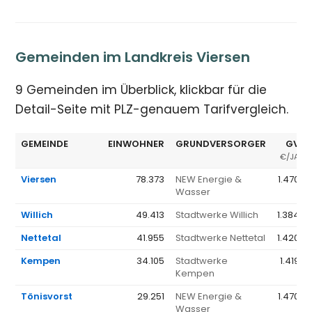
Gemeinden im Landkreis Viersen
9 Gemeinden im Überblick, klickbar für die
Detail-Seite mit PLZ-genauem Tarifvergleich.
GEMEINDE
EINWOHNER
GRUNDVERSORGER
GV Ø
€/JAHR
Viersen
78.373
NEW Energie &
1.470 €
Wasser
Willich
49.413
Stadtwerke Willich
1.384 €
Nettetal
41.955
Stadtwerke Nettetal
1.420 €
Kempen
34.105
Stadtwerke
1.419 €
Kempen
Tönisvorst
29.251
NEW Energie &
1.470 €
Wasser