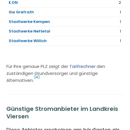
E.ON
2
Gw Grefrath
1
Stadtwerke Kempen
1
Stadtwerke Nettetal
1
Stadtwerke Willich
1
Für Ihre genaue PLZ zeigt der
Tarifrechner
den
zuständigen Grundversorger und günstige
[4]
Alternativen.
Günstige Stromanbieter im Landkreis
Viersen
Diese Anbieter erscheinen am häufigsten als