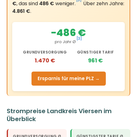
[3]
€
, das sind
486 €
weniger.
Über zehn Jahre:
4.861 €
.
−486 €
[3]
pro Jahr Ø
GRUNDVERSORGUNG
GÜNSTIGER TARIF
1.470 €
961 €
Ersparnis für meine PLZ →
Strompreise Landkreis Viersen im
Überblick
GRUNDVERSORGUNG Ø
GÜNSTIGSTER TARIF Ø