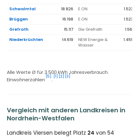
Schwalmtal
18.826
E.ON
1.523 €
Brüggen
16.198
E.ON
1.523 €
Grefrath
15.117
Gw Grefrath
1.561 €
Niederkrüchten
14.619
NEW Energie &
1.459 €
Wasser
Alle Werte Ø für 3.500 kWh Jahresverbrauch.
[5]
[1]
[2]
[3]
Einwohnerzahlen
.
Vergleich mit anderen Landkreisen in
Nordrhein-Westfalen
Landkreis Viersen belegt Platz
24
von 54