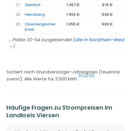
27
Steinfurt
1.457 €
976 €
−4
28
Heinsberg
1.455 €
938 €
−5
29
Oberbergischer
1.455 €
908 €
−5
Kreis
… Plätze 30–54 ausgeblendet (
alle in Nordrhein-Westfa
→
)
Sortiert nach Grundversorger-Jahrespreis (teuerste
[1]
[2]
[3]
zuerst). Alle Werte für 3.500 kWh.
Häufige Fragen zu Strompreisen im
Landkreis Viersen