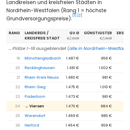
Landkreisen und kreisfreien Städten in
Nordrhein-Westfalen (Rang 1 = höchste
[1]
[2]
Grundversorgungspreise).
RANG
LANDKREIS /
GV Ø
GÜNSTIGSTER
ERSPA
KREISFREIE STADT
€/JAHR
€/JAHR
… Plätze 1–18 ausgeblendet (
alle in Nordrhein-Westfale
19
Mönchengladbach
1.487 €
956 €
−5
20
Recklinghausen
1.481 €
1.002 €
−4
21
Rhein-Kreis Neuss
1.480 €
981 €
−4
22
Rhein-Sieg
1.475 €
1.010 €
−4
23
Paderborn
1.473 €
981 €
−4
24
→ Viersen
1.470 €
984 €
−4
25
Warendorf
1.469 €
985 €
−4
26
Herford
1.464 €
959 €
−5