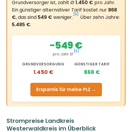
Grundversorger ist, zahlt Ø
1.450 €
pro Jahr.
Ein günstiger alternativer Tarif kostet nur
868
[3]
€
, das sind
549 €
weniger.
Über zehn Jahre:
5.485 €
.
−549 €
[3]
pro Jahr Ø
GRUNDVERSORGUNG
GÜNSTIGER TARIF
1.450 €
868 €
Ersparnis für meine PLZ →
Strompreise Landkreis
Westerwaldkreis im Überblick