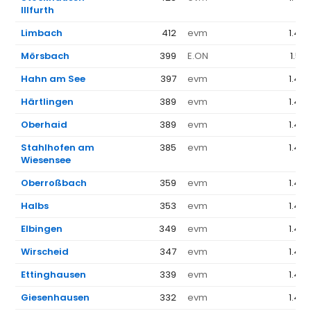
Illfurth
Limbach
412
evm
1.44
Mörsbach
399
E.ON
1.52
Hahn am See
397
evm
1.44
Härtlingen
389
evm
1.44
Oberhaid
389
evm
1.44
Stahlhofen am
385
evm
1.44
Wiesensee
Oberroßbach
359
evm
1.44
Halbs
353
evm
1.44
Elbingen
349
evm
1.44
Wirscheid
347
evm
1.44
Ettinghausen
339
evm
1.44
Giesenhausen
332
evm
1.44