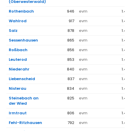
(Oberwesterwald)
Rothenbach
946
evm
1.44
Wahlrod
917
evm
1.44
Salz
878
evm
1.44
Sessenhausen
865
evm
1.44
Roßbach
856
evm
1.44
Leuterod
853
evm
1.44
Niederahr
840
evm
1.44
Liebenscheid
837
evm
1.44
Nisterau
834
evm
1.44
Steinebach an
825
evm
1.44
der Wied
Irmtraut
806
evm
1.44
Fehl-Ritzhausen
792
evm
1.44