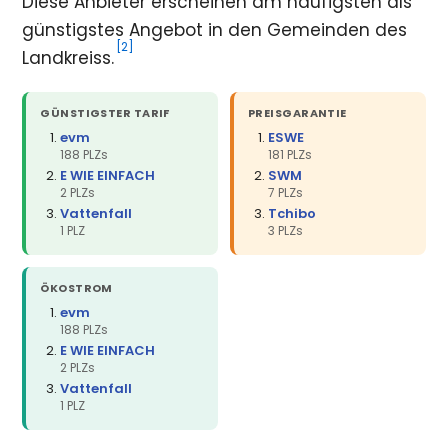
Diese Anbieter erscheinen am häufigsten als
günstigstes Angebot in den Gemeinden des
[2]
Landkreiss.
GÜNSTIGSTER TARIF
PREISGARANTIE
evm
ESWE
188 PLZs
181 PLZs
E WIE EINFACH
SWM
2 PLZs
7 PLZs
Vattenfall
Tchibo
1 PLZ
3 PLZs
ÖKOSTROM
evm
188 PLZs
E WIE EINFACH
2 PLZs
Vattenfall
1 PLZ