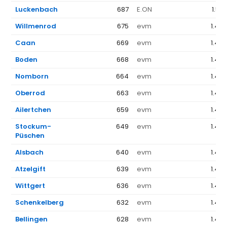
Luckenbach
687
E.ON
1.52
Willmenrod
675
evm
1.44
Caan
669
evm
1.44
Boden
668
evm
1.44
Nomborn
664
evm
1.44
Oberrod
663
evm
1.44
Ailertchen
659
evm
1.44
Stockum-
649
evm
1.44
Püschen
Alsbach
640
evm
1.44
Atzelgift
639
evm
1.44
Wittgert
636
evm
1.44
Schenkelberg
632
evm
1.44
Bellingen
628
evm
1.44