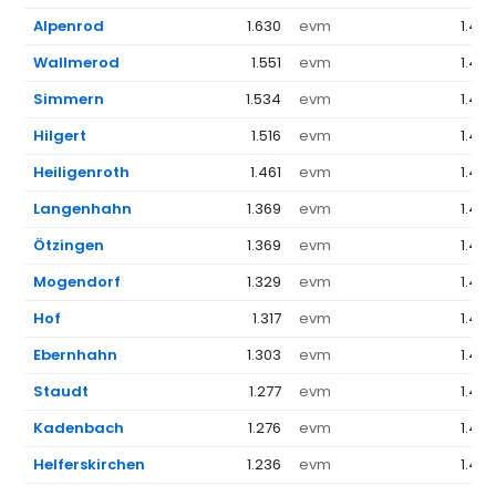
Alpenrod
1.630
evm
1.44
Wallmerod
1.551
evm
1.44
Simmern
1.534
evm
1.44
Hilgert
1.516
evm
1.44
Heiligenroth
1.461
evm
1.44
Langenhahn
1.369
evm
1.44
Ötzingen
1.369
evm
1.44
Mogendorf
1.329
evm
1.44
Hof
1.317
evm
1.44
Ebernhahn
1.303
evm
1.44
Staudt
1.277
evm
1.44
Kadenbach
1.276
evm
1.44
Helferskirchen
1.236
evm
1.44