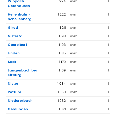
Ruppach-
1.224
evm
1.44
Goldhausen
Hellenhahn-
1.222
evm
1.44
Schellenberg
Girod
1.211
evm
1.44
Nistertal
1.198
evm
1.44
Oberelbert
1.193
evm
1.44
Linden
1.185
evm
1.44
Seck
1.179
evm
1.44
Langenbach bei
1.109
evm
1.44
Kirburg
Nister
1.084
evm
1.44
Pottum
1.058
evm
1.44
Niedererbach
1.032
evm
1.44
Gemünden
1.021
evm
1.44