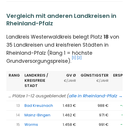
Vergleich mit anderen Landkreisen in
Rheinland-Pfalz
Landkreis Westerwaldkreis belegt Platz
18
von
35 Landkreisen und kreisfreien Städten in
Rheinland-Pfalz (Rang 1 = höchste
[1]
[2]
Grundversorgungspreise).
RANG
LANDKREIS /
GV Ø
GÜNSTIGSTER
ERSPAR
KREISFREIE
€/JAHR
€/JAHR
STADT
… Plätze 1–12 ausgeblendet (
alle in Rheinland-Pfalz →
)
13
Bad Kreuznach
1.483 €
988 €
−49
14
Mainz-Bingen
1.462 €
971 €
−49
15
Worms
1.458 €
991 €
−46