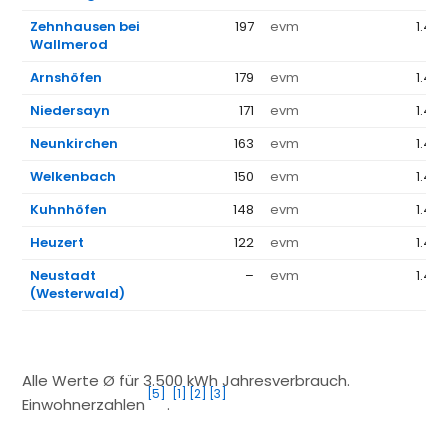
Zehnhausen bei
197
evm
1.44
Wallmerod
Arnshöfen
179
evm
1.44
Niedersayn
171
evm
1.44
Neunkirchen
163
evm
1.44
Welkenbach
150
evm
1.44
Kuhnhöfen
148
evm
1.44
Heuzert
122
evm
1.44
Neustadt
–
evm
1.44
(Westerwald)
Alle Werte Ø für 3.500 kWh Jahresverbrauch.
[5]
[1]
[2]
[3]
Einwohnerzahlen
.