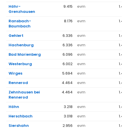
Höhr-
9.415
evm
1.44
Grenzhausen
Ransbach-
8.176
evm
1.44
Baumbach
Gehlert
6.336
evm
1.44
Hachenburg
6.336
evm
1.44
Bad Marienberg
6.096
evm
1.44
Westerburg
6.002
evm
1.44
Wirges
5.694
evm
1.44
Rennerod
4.464
evm
1.44
Zehnhausen bei
4.464
evm
1.44
Rennerod
Höhn
3.218
evm
1.44
Herschbach
3.018
evm
1.44
Siershahn
2.956
evm
1.44