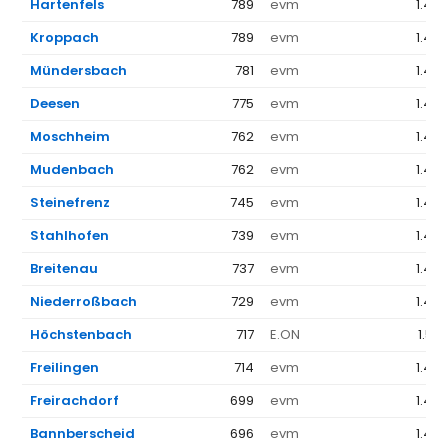
Hartenfels
789
evm
1.44
Kroppach
789
evm
1.44
Mündersbach
781
evm
1.44
Deesen
775
evm
1.44
Moschheim
762
evm
1.44
Mudenbach
762
evm
1.44
Steinefrenz
745
evm
1.44
Stahlhofen
739
evm
1.44
Breitenau
737
evm
1.44
Niederroßbach
729
evm
1.44
Höchstenbach
717
E.ON
1.52
Freilingen
714
evm
1.44
Freirachdorf
699
evm
1.44
Bannberscheid
696
evm
1.44