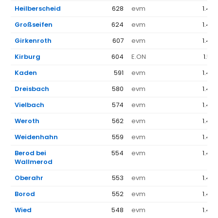
Heilberscheid
628
evm
1.44
Großseifen
624
evm
1.44
Girkenroth
607
evm
1.44
Kirburg
604
E.ON
1.52
Kaden
591
evm
1.44
Dreisbach
580
evm
1.44
Vielbach
574
evm
1.44
Weroth
562
evm
1.44
Weidenhahn
559
evm
1.44
Berod bei
554
evm
1.44
Wallmerod
Oberahr
553
evm
1.44
Borod
552
evm
1.44
Wied
548
evm
1.44