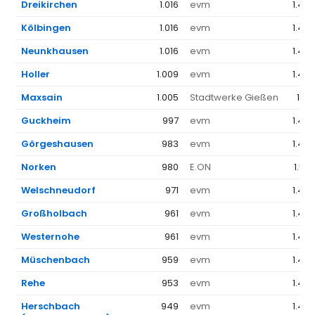
Dreikirchen
1.016
evm
1.44
Kölbingen
1.016
evm
1.44
Neunkhausen
1.016
evm
1.44
Holler
1.009
evm
1.44
Maxsain
1.005
Stadtwerke Gießen
1.23
Guckheim
997
evm
1.44
Görgeshausen
983
evm
1.44
Norken
980
E.ON
1.52
Welschneudorf
971
evm
1.44
Großholbach
961
evm
1.44
Westernohe
961
evm
1.44
Müschenbach
959
evm
1.44
Rehe
953
evm
1.44
Herschbach
949
evm
1.44