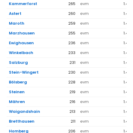
Kammerforst
265
evm
1.44
Astert
260
evm
1.44
Maroth
259
evm
1.44
Marzhausen
255
evm
1.44
Ewighausen
236
evm
1.44
Winkelbach
233
evm
1.44
Salzburg
231
evm
1.44
Stein-Wingert
230
evm
1.44
Bölsberg
228
evm
1.44
Steinen
219
evm
1.44
Mähren
216
evm
1.44
Waigandshain
213
evm
1.44
Bretthausen
211
evm
1.44
Homberg
206
evm
1.44