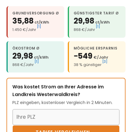
GRUNDVERSORGUNG Ø
GÜNSTIGSTER TARIF Ø
35,88
29,98
ct/kWh
ct/kWh
[1]
[1]
1.450 €/Jahr
868 €/Jahr
ÖKOSTROM Ø
MÖGLICHE ERSPARNIS
29,98
−549
ct/kWh
€/Jahr
[1]
[3]
868 €/Jahr
38 % günstiger
Was kostet Strom an Ihrer Adresse im
Landkreis Westerwaldkreis?
PLZ eingeben, kostenloser Vergleich in 2 Minuten.
Postleitzahl