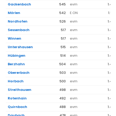
Gackenbach
545
evm
1.44
Mörlen
542
E.ON
1.52
Nordhofen
526
evm
1.44
Sessenbach
517
evm
1.44
Winnen
517
evm
1.44
Untershausen
515
evm
1.44
Hübingen
514
evm
1.44
Berzhahn
504
evm
1.44
Obererbach
503
evm
1.44
Horbach
500
evm
1.44
Streithausen
498
evm
1.44
Rotenhain
492
evm
1.44
Quirnbach
488
evm
1.44
Daubach
478
evm
1.44