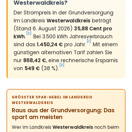
Westerwaldkreis?
Der Strompreis in der Grundversorgung
im Landkreis
Westerwaldkreis
beträgt
(Stand 6. August 2026)
35,88 Cent pro
[2]
kWh
.
Bei 3.500 kWh Jahresverbrauch
[1]
sind das
1.450,24 €
pro Jahr.
Mit einem
günstigen alternativen Tarif zahlen Sie
nur
868,42 €
, eine rechnerische Ersparnis
[3]
von
549 €
(38 %).
GRÖSSTER SPAR-HEBEL IM LANDKREIS W
ESTERWALDKREIS
Raus aus der Grundversorgung: Das
spart am meisten
Wer im Landkreis
Westerwaldkreis
noch beim