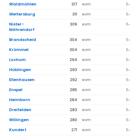
Waldmühlen
317
evm
1.44
Weltersburg
311
evm
1.44
Nister-
309
evm
1.44
Möhrendorf
Brandscheid
304
evm
1.44
Krümmel
304
evm
1.44
Lochum
294
evm
1.44
Hüblingen
293
evm
1.44
Ellenhausen
292
evm
1.44
Enspel
285
evm
1.44
Heimborn
284
evm
1.44
Dreifelden
283
evm
1.44
Willingen
280
evm
1.44
Kundert
271
evm
1.44