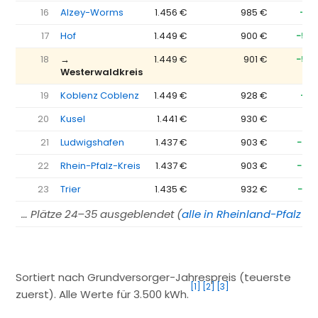
16
Alzey-Worms
1.456 €
985 €
−47
17
Hof
1.449 €
900 €
−54
18
→
1.449 €
901 €
−54
Westerwaldkreis
19
Koblenz Coblenz
1.449 €
928 €
−52
20
Kusel
1.441 €
930 €
−51
21
Ludwigshafen
1.437 €
903 €
−53
22
Rhein-Pfalz-Kreis
1.437 €
903 €
−53
23
Trier
1.435 €
932 €
−50
… Plätze 24–35 ausgeblendet (
alle in Rheinland-Pfalz →
Sortiert nach Grundversorger-Jahrespreis (teuerste
[1]
[2]
[3]
zuerst). Alle Werte für 3.500 kWh.