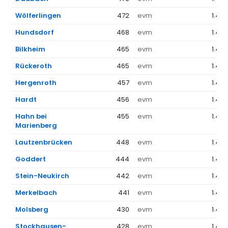
Wölferlingen
472
evm
1.44
Hundsdorf
468
evm
1.44
Bilkheim
465
evm
1.44
Rückeroth
465
evm
1.44
Hergenroth
457
evm
1.44
Hardt
456
evm
1.44
Hahn bei
455
evm
1.44
Marienberg
Lautzenbrücken
448
evm
1.44
Goddert
444
evm
1.44
Stein-Neukirch
442
evm
1.44
Merkelbach
441
evm
1.44
Molsberg
430
evm
1.44
Stockhausen-
428
evm
1.44