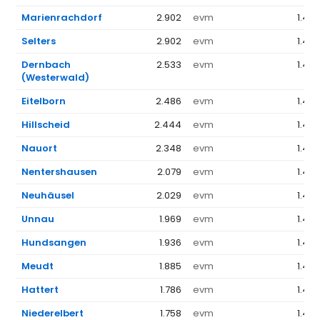
Marienrachdorf
2.902
evm
1.44
Selters
2.902
evm
1.44
Dernbach
2.533
evm
1.44
(Westerwald)
Eitelborn
2.486
evm
1.44
Hillscheid
2.444
evm
1.44
Nauort
2.348
evm
1.44
Nentershausen
2.079
evm
1.44
Neuhäusel
2.029
evm
1.44
Unnau
1.969
evm
1.44
Hundsangen
1.936
evm
1.44
Meudt
1.885
evm
1.44
Hattert
1.786
evm
1.44
Niederelbert
1.758
evm
1.44