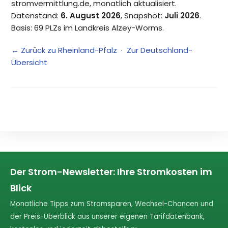
stromvermittlung.de, monatlich aktualisiert.
Datenstand:
6. August 2026
, Snapshot:
Juli 2026
.
Basis: 69 PLZs im Landkreis Alzey-Worms.
← Zurück zu Rheinland-Pfalz
·
Zur Deutschland-
Übersicht
Der Strom-Newsletter: Ihre Stromkosten im
Blick
Monatliche Tipps zum Stromsparen, Wechsel-Chancen und
der Preis-Überblick aus unserer eigenen Tarifdatenbank,