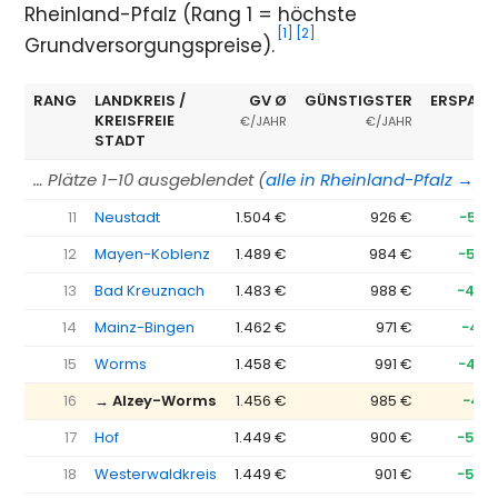
Rheinland-Pfalz (Rang 1 = höchste
[1]
[2]
Grundversorgungspreise).
RANG
LANDKREIS /
GV Ø
GÜNSTIGSTER
ERSPARN
KREISFREIE
€/JAHR
€/JAHR
STADT
… Plätze 1–10 ausgeblendet (
alle in Rheinland-Pfalz →
)
11
Neustadt
1.504 €
926 €
−578
12
Mayen-Koblenz
1.489 €
984 €
−505
13
Bad Kreuznach
1.483 €
988 €
−495
14
Mainz-Bingen
1.462 €
971 €
−491
15
Worms
1.458 €
991 €
−467
16
→ Alzey-Worms
1.456 €
985 €
−471
17
Hof
1.449 €
900 €
−549
18
Westerwaldkreis
1.449 €
901 €
−548