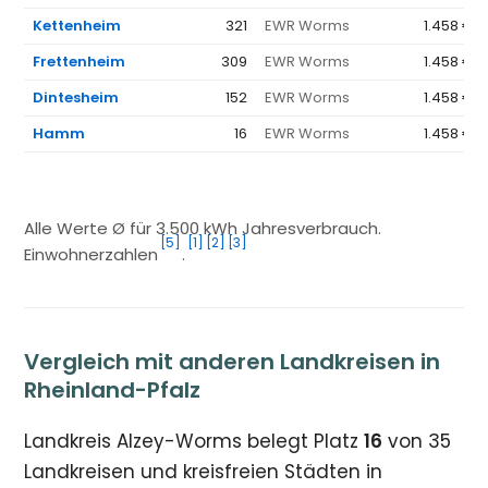
Kettenheim
321
EWR Worms
1.458 €
Frettenheim
309
EWR Worms
1.458 €
Dintesheim
152
EWR Worms
1.458 €
Hamm
16
EWR Worms
1.458 €
Alle Werte Ø für 3.500 kWh Jahresverbrauch.
[5]
[1]
[2]
[3]
Einwohnerzahlen
.
Vergleich mit anderen Landkreisen in
Rheinland-Pfalz
Landkreis Alzey-Worms belegt Platz
16
von 35
Landkreisen und kreisfreien Städten in