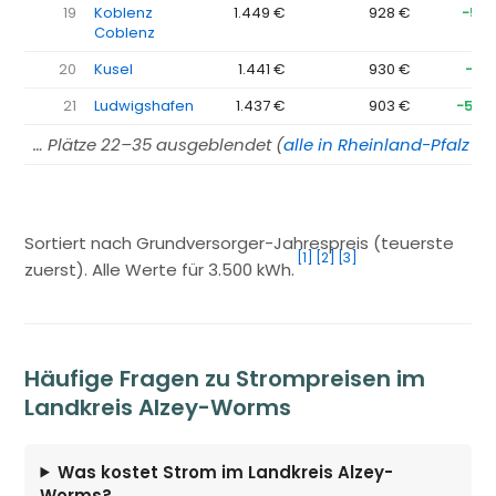
19
Koblenz
1.449 €
928 €
−521
Coblenz
20
Kusel
1.441 €
930 €
−511
21
Ludwigshafen
1.437 €
903 €
−534
… Plätze 22–35 ausgeblendet (
alle in Rheinland-Pfalz →
Sortiert nach Grundversorger-Jahrespreis (teuerste
[1]
[2]
[3]
zuerst). Alle Werte für 3.500 kWh.
Häufige Fragen zu Strompreisen im
Landkreis Alzey-Worms
Was kostet Strom im Landkreis Alzey-
Worms?