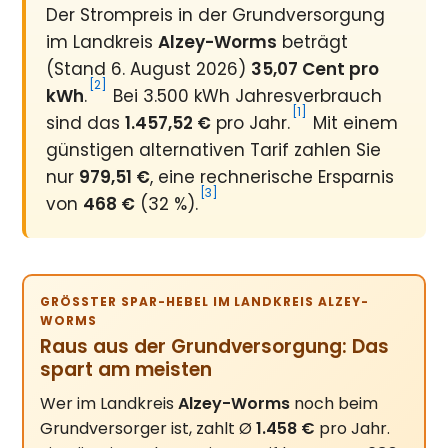
Der Strompreis in der Grundversorgung
im Landkreis
Alzey-Worms
beträgt
(Stand 6. August 2026)
35,07 Cent pro
[2]
kWh
.
Bei 3.500 kWh Jahresverbrauch
[1]
sind das
1.457,52 €
pro Jahr.
Mit einem
günstigen alternativen Tarif zahlen Sie
nur
979,51 €
, eine rechnerische Ersparnis
[3]
von
468 €
(32 %).
GRÖSSTER SPAR-HEBEL IM LANDKREIS ALZEY-W
ORMS
Raus aus der Grundversorgung: Das
spart am meisten
Wer im Landkreis
Alzey-Worms
noch beim
Grundversorger ist, zahlt Ø
1.458 €
pro Jahr.