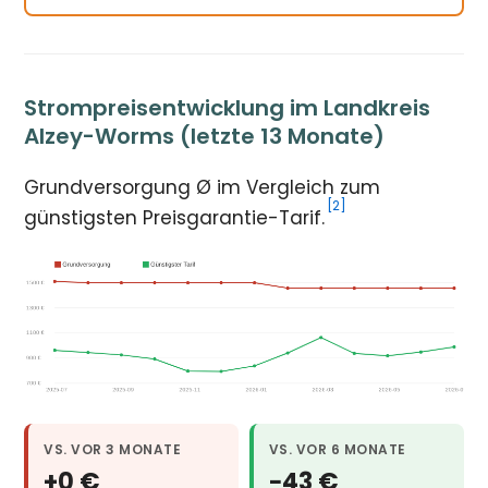
Strompreisentwicklung im Landkreis
Alzey-Worms (letzte 13 Monate)
Grundversorgung Ø im Vergleich zum
[2]
günstigsten Preisgarantie-Tarif.
VS. VOR 3 MONATE
VS. VOR 6 MONATE
+0 €
−43 €