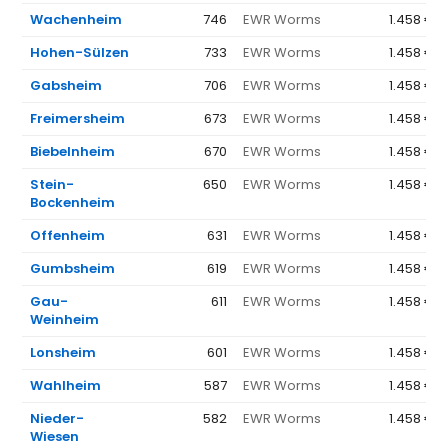
Wachenheim
746
EWR Worms
1.458 €
Hohen-Sülzen
733
EWR Worms
1.458 €
Gabsheim
706
EWR Worms
1.458 €
Freimersheim
673
EWR Worms
1.458 €
Biebelnheim
670
EWR Worms
1.458 €
Stein-
650
EWR Worms
1.458 €
Bockenheim
Offenheim
631
EWR Worms
1.458 €
Gumbsheim
619
EWR Worms
1.458 €
Gau-
611
EWR Worms
1.458 €
Weinheim
Lonsheim
601
EWR Worms
1.458 €
Wahlheim
587
EWR Worms
1.458 €
Nieder-
582
EWR Worms
1.458 €
Wiesen