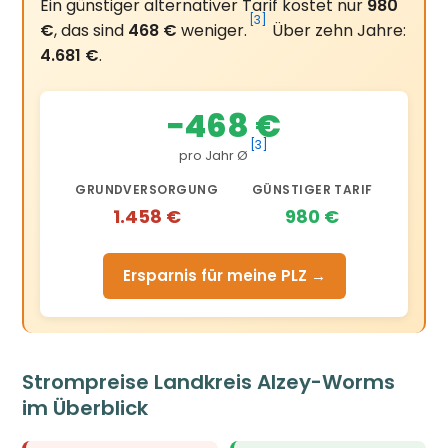
Ein günstiger alternativer Tarif kostet nur
980
[3]
€
, das sind
468 €
weniger.
Über zehn Jahre:
4.681 €
.
−468 €
[3]
pro Jahr Ø
GRUNDVERSORGUNG
GÜNSTIGER TARIF
1.458 €
980 €
Ersparnis für meine PLZ →
Strompreise Landkreis Alzey-Worms
im Überblick