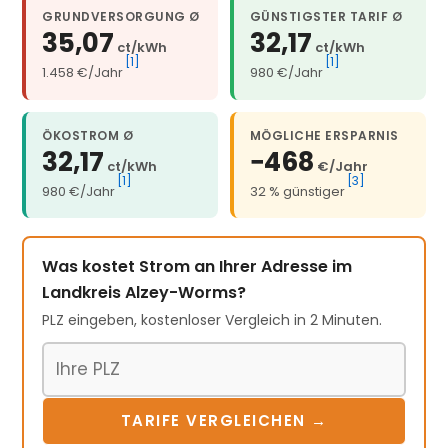
GRUNDVERSORGUNG Ø
GÜNSTIGSTER TARIF Ø
35,07
32,17
ct/kWh
ct/kWh
[1]
[1]
1.458 €/Jahr
980 €/Jahr
ÖKOSTROM Ø
MÖGLICHE ERSPARNIS
32,17
−468
ct/kWh
€/Jahr
[1]
[3]
980 €/Jahr
32 % günstiger
Was kostet Strom an Ihrer Adresse im
Landkreis Alzey-Worms?
PLZ eingeben, kostenloser Vergleich in 2 Minuten.
Postleitzahl
TARIFE VERGLEICHEN →