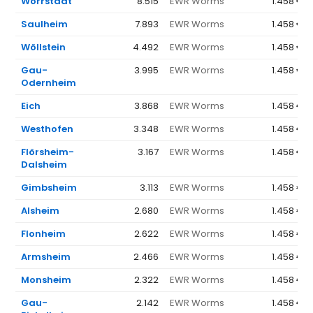
Wörrstadt
8.515
EWR Worms
1.458 €
Saulheim
7.893
EWR Worms
1.458 €
Wöllstein
4.492
EWR Worms
1.458 €
Gau-
3.995
EWR Worms
1.458 €
Odernheim
Eich
3.868
EWR Worms
1.458 €
Westhofen
3.348
EWR Worms
1.458 €
Flörsheim-
3.167
EWR Worms
1.458 €
Dalsheim
Gimbsheim
3.113
EWR Worms
1.458 €
Alsheim
2.680
EWR Worms
1.458 €
Flonheim
2.622
EWR Worms
1.458 €
Armsheim
2.466
EWR Worms
1.458 €
Monsheim
2.322
EWR Worms
1.458 €
Gau-
2.142
EWR Worms
1.458 €