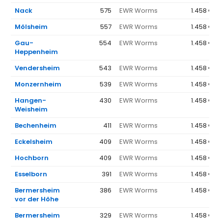
Nack
575
EWR Worms
1.458 €
Mölsheim
557
EWR Worms
1.458 €
Gau-
554
EWR Worms
1.458 €
Heppenheim
Vendersheim
543
EWR Worms
1.458 €
Monzernheim
539
EWR Worms
1.458 €
Hangen-
430
EWR Worms
1.458 €
Weisheim
Bechenheim
411
EWR Worms
1.458 €
Eckelsheim
409
EWR Worms
1.458 €
Hochborn
409
EWR Worms
1.458 €
Esselborn
391
EWR Worms
1.458 €
Bermersheim
386
EWR Worms
1.458 €
vor der Höhe
Bermersheim
329
EWR Worms
1.458 €