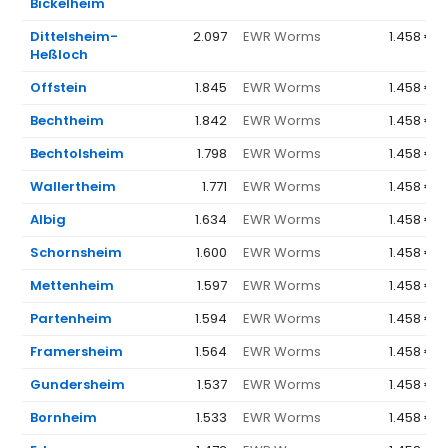
Bickelheim
Dittelsheim-
2.097
EWR Worms
1.458 €
Heßloch
Offstein
1.845
EWR Worms
1.458 €
Bechtheim
1.842
EWR Worms
1.458 €
Bechtolsheim
1.798
EWR Worms
1.458 €
Wallertheim
1.771
EWR Worms
1.458 €
Albig
1.634
EWR Worms
1.458 €
Schornsheim
1.600
EWR Worms
1.458 €
Mettenheim
1.597
EWR Worms
1.458 €
Partenheim
1.594
EWR Worms
1.458 €
Framersheim
1.564
EWR Worms
1.458 €
Gundersheim
1.537
EWR Worms
1.458 €
Bornheim
1.533
EWR Worms
1.458 €