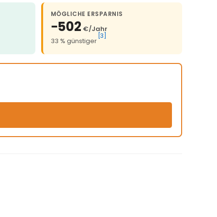
MÖGLICHE ERSPARNIS
−502
€/Jahr
[3]
33 % günstiger
)