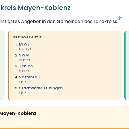
dkreis Mayen-Koblenz
[2]
ünstigstes Angebot in den Gemeinden des Landkreiss.
PREISGARANTIE
ESWE
69 PLZs
SWM
12 PLZs
Tchibo
5 PLZs
Vattenfall
1 PLZ
Stadtwerke Tübingen
1 PLZ
is Mayen-Koblenz