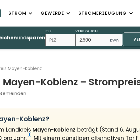
STROM
GEWERBE
STROMERZEUGUNG
PLZ
VERBRAUCH
eichen
und
sparen
VE
kWh
reis Mayen-Koblenz
s Mayen-Koblenz – Stromprei
8 Gemeinden
Mayen-Koblenz?
im Landkreis
Mayen-Koblenz
beträgt (Stand 6. Aug
[1]
€
pro Jahr.
Mit einem günstigen alternativen Tarif 