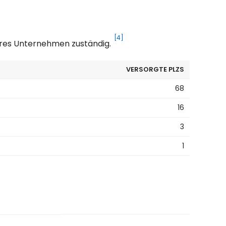
[4]
deres Unternehmen zuständig.
VERSORGTE PLZS
68
16
3
1