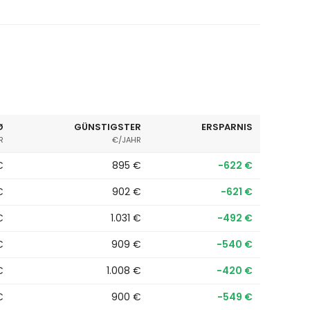
Ø
GÜNSTIGSTER
ERSPARNIS
R
€/JAHR
€
895 €
−622 €
€
902 €
−621 €
€
1.031 €
−492 €
€
909 €
−540 €
€
1.008 €
−420 €
€
900 €
−549 €