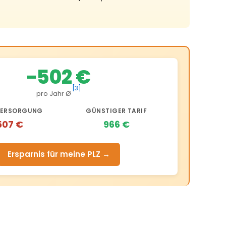
−502 €
[3]
pro Jahr Ø
ERSORGUNG
GÜNSTIGER TARIF
507 €
966 €
Ersparnis für meine PLZ →