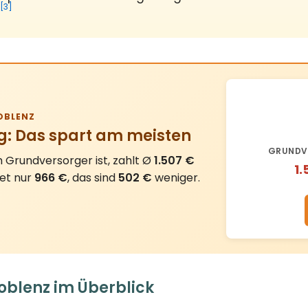
[3]
BLENZ
g: Das spart am meisten
GRUNDV
Grundversorger ist, zahlt Ø
1.507 €
1.
tet nur
966 €
, das sind
502 €
weniger.
blenz im Überblick