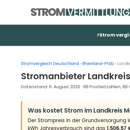
Zum
Inhalt
springen
⚡
Strom vergl
Stromvergleich Deutschland
›
Rheinland-Pfalz
›
Landk
Stromanbieter Landkrei
Datenstand:
6. August 2026
· 88 Postleitzahlen, 8
Was kostet Strom im Landkreis 
Der Strompreis in der Grundversorgung 
kWh Jahresverbrauch sind das
1.506,57 