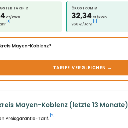
GSTER TARIF Ø
ÖKOSTROM Ø
34
32,34
ct/kWh
ct/kWh
[1]
[1]
ahr
966 €/Jahr
dkreis Mayen-Koblenz?
TARIFE VERGLEICHEN →
reis Mayen-Koblenz (letzte 13 Monate
[2]
n Preisgarantie-Tarif.