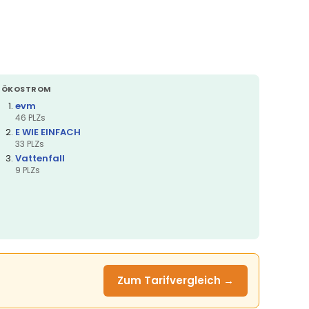
ÖKOSTROM
evm
46 PLZs
E WIE EINFACH
33 PLZs
Vattenfall
9 PLZs
Zum Tarifvergleich →