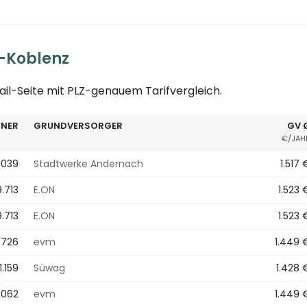
-Koblenz
ail-Seite mit PLZ-genauem Tarifvergleich.
NER
GRUNDVERSORGER
GV 
€/JAH
.039
Stadtwerke Andernach
1.517 
9.713
E.ON
1.523 
9.713
E.ON
1.523 
.726
evm
1.449 
11.159
Süwag
1.428 
.062
evm
1.449 