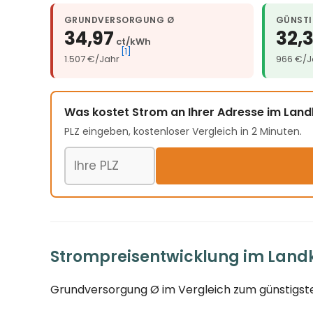
GRUNDVERSORGUNG Ø
GÜNSTI
34,97
32,
ct/kWh
[1]
1.507 €/Jahr
966 €/J
Was kostet Strom an Ihrer Adresse im Lan
PLZ eingeben, kostenloser Vergleich in 2 Minuten.
Postleitzahl
Strompreisentwicklung im Landk
Grundversorgung Ø im Vergleich zum günstigste