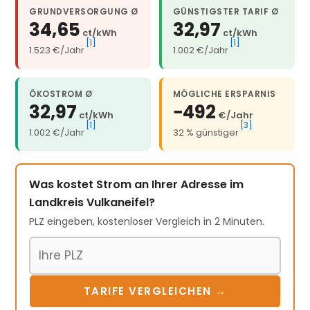
GRUNDVERSORGUNG Ø
GÜNSTIGSTER TARIF Ø
34,65
32,97
ct/kWh
ct/kWh
[1]
[1]
1.523 €/Jahr
1.002 €/Jahr
ÖKOSTROM Ø
MÖGLICHE ERSPARNIS
32,97
−492
ct/kWh
€/Jahr
[1]
[3]
1.002 €/Jahr
32 % günstiger
Was kostet Strom an Ihrer Adresse im
Landkreis Vulkaneifel?
PLZ eingeben, kostenloser Vergleich in 2 Minuten.
Postleitzahl
TARIFE VERGLEICHEN →