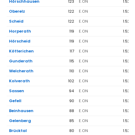
Hörschhausen
123
E.ON
1.523 
Oberelz
122
E.ON
1.523 
Scheid
122
E.ON
1.523 
Horperath
119
E.ON
1.523 
Hörscheid
119
E.ON
1.523 
Kötterichen
117
E.ON
1.523 
Gunderath
115
E.ON
1.523 
Welcherath
110
E.ON
1.523 
Kolverath
102
E.ON
1.523 
Sassen
94
E.ON
1.523 
Gefell
90
E.ON
1.523 
Beinhausen
88
E.ON
1.523 
Gelenberg
85
E.ON
1.523 
Brücktal
80
E.ON
1.523 