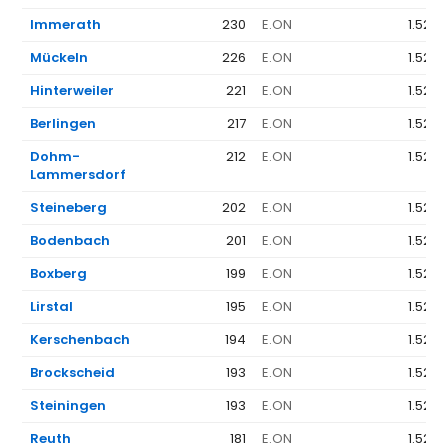
Immerath
230
E.ON
1.523 
Mückeln
226
E.ON
1.523 
Hinterweiler
221
E.ON
1.523 
Berlingen
217
E.ON
1.523 
Dohm-
212
E.ON
1.523 
Lammersdorf
Steineberg
202
E.ON
1.523 
Bodenbach
201
E.ON
1.523 
Boxberg
199
E.ON
1.523 
Lirstal
195
E.ON
1.523 
Kerschenbach
194
E.ON
1.523 
Brockscheid
193
E.ON
1.523 
Steiningen
193
E.ON
1.523 
Reuth
181
E.ON
1.523 