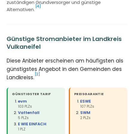
zuständigen Grundversorger und günstige
[4]
Alternativen.
Günstige Stromanbieter im Landkreis
Vulkaneifel
Diese Anbieter erscheinen am häufigsten als
günstigstes Angebot in den Gemeinden des
[2]
Landkreiss.
GÜNSTIGSTER TARIF
PREISGARANTIE
evm
ESWE
103 PLZs
107 PLZs
Vattenfall
SWM
5 PLZs
2 PLZs
E WIE EINFACH
1 PLZ