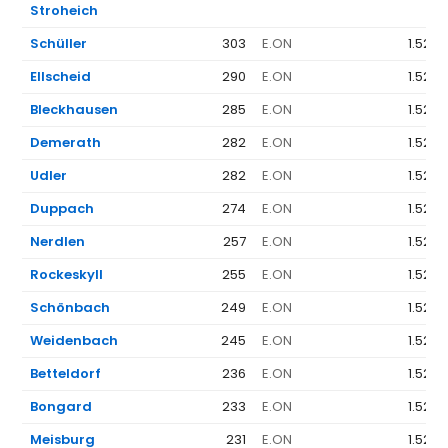
Stroheich
Schüller
303
E.ON
1.523 
Ellscheid
290
E.ON
1.523 
Bleckhausen
285
E.ON
1.523 
Demerath
282
E.ON
1.523 
Udler
282
E.ON
1.523 
Duppach
274
E.ON
1.523 
Nerdlen
257
E.ON
1.523 
Rockeskyll
255
E.ON
1.523 
Schönbach
249
E.ON
1.523 
Weidenbach
245
E.ON
1.523 
Betteldorf
236
E.ON
1.523 
Bongard
233
E.ON
1.523 
Meisburg
231
E.ON
1.523 