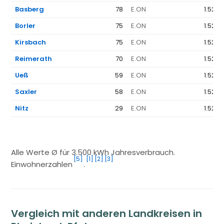
Basberg
78
E.ON
1.523 
Borler
75
E.ON
1.523 
Kirsbach
75
E.ON
1.523 
Reimerath
70
E.ON
1.523 
Ueß
59
E.ON
1.523 
Saxler
58
E.ON
1.523 
Nitz
29
E.ON
1.523 
Alle Werte Ø für 3.500 kWh Jahresverbrauch.
[5]
[1]
[2]
[3]
Einwohnerzahlen
.
Vergleich mit anderen Landkreisen in