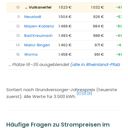
10
→ Vulkaneifel
1.523 €
1.032 €
−492 
11
Neustadt
1.504 €
926 €
−578 
12
Mayen-Koblenz
1.489 €
984 €
−505 
13
Bad Kreuznach
1.483 €
988 €
−495 
14
Mainz-Bingen
1.462 €
971 €
−491 
15
Worms
1.458 €
991 €
−467 
… Plätze 16–35 ausgeblendet (
alle in Rheinland-Pfalz →
)
Sortiert nach Grundversorger-Jahrespreis (teuerste
[1]
[2]
[3]
zuerst). Alle Werte für 3.500 kWh.
Häufige Fragen zu Strompreisen im