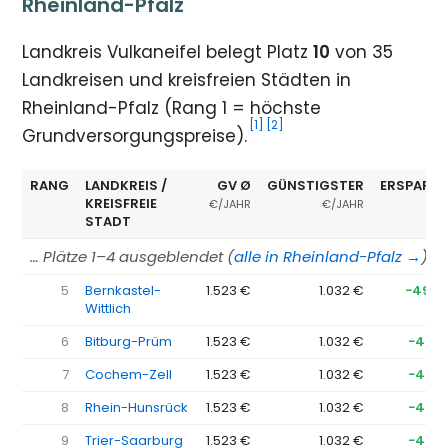
Rheinland-Pfalz
Landkreis Vulkaneifel belegt Platz
10
von 35
Landkreisen und kreisfreien Städten in
Rheinland-Pfalz (Rang 1 = höchste
[1]
[2]
Grundversorgungspreise).
RANG
LANDKREIS /
GV Ø
GÜNSTIGSTER
ERSPARNI
KREISFREIE
€/JAHR
€/JAHR
STADT
… Plätze 1–4 ausgeblendet (
alle in Rheinland-Pfalz →
)
5
Bernkastel-
1.523 €
1.032 €
−492 
Wittlich
6
Bitburg-Prüm
1.523 €
1.032 €
−491 
7
Cochem-Zell
1.523 €
1.032 €
−491 
8
Rhein-Hunsrück
1.523 €
1.032 €
−491 
9
Trier-Saarburg
1.523 €
1.032 €
−491 