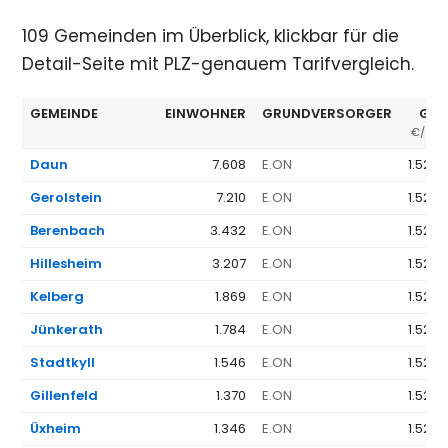
109 Gemeinden im Überblick, klickbar für die
Detail-Seite mit PLZ-genauem Tarifvergleich.
GEMEINDE
EINWOHNER
GRUNDVERSORGER
GV 
€/JAH
Daun
7.608
E.ON
1.523 
Gerolstein
7.210
E.ON
1.523 
Berenbach
3.432
E.ON
1.523 
Hillesheim
3.207
E.ON
1.523 
Kelberg
1.869
E.ON
1.523 
Jünkerath
1.784
E.ON
1.523 
Stadtkyll
1.546
E.ON
1.523 
Gillenfeld
1.370
E.ON
1.523 
Üxheim
1.346
E.ON
1.523 