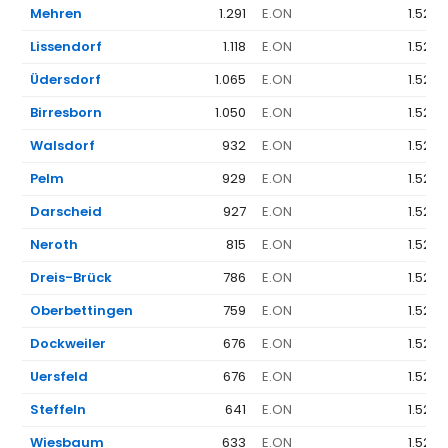
Mehren
1.291
E.ON
1.523 
Lissendorf
1.118
E.ON
1.523 
Üdersdorf
1.065
E.ON
1.523 
Birresborn
1.050
E.ON
1.523 
Walsdorf
932
E.ON
1.523 
Pelm
929
E.ON
1.523 
Darscheid
927
E.ON
1.523 
Neroth
815
E.ON
1.523 
Dreis-Brück
786
E.ON
1.523 
Oberbettingen
759
E.ON
1.523 
Dockweiler
676
E.ON
1.523 
Uersfeld
676
E.ON
1.523 
Steffeln
641
E.ON
1.523 
Wiesbaum
633
E.ON
1.523 