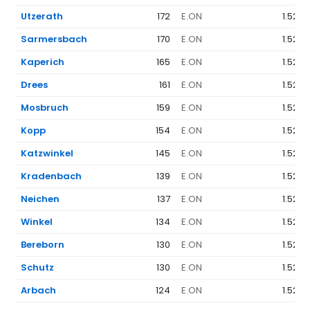
Utzerath
172
E.ON
1.523 
Sarmersbach
170
E.ON
1.523 
Kaperich
165
E.ON
1.523 
Drees
161
E.ON
1.523 
Mosbruch
159
E.ON
1.523 
Kopp
154
E.ON
1.523 
Katzwinkel
145
E.ON
1.523 
Kradenbach
139
E.ON
1.523 
Neichen
137
E.ON
1.523 
Winkel
134
E.ON
1.523 
Bereborn
130
E.ON
1.523 
Schutz
130
E.ON
1.523 
Arbach
124
E.ON
1.523 