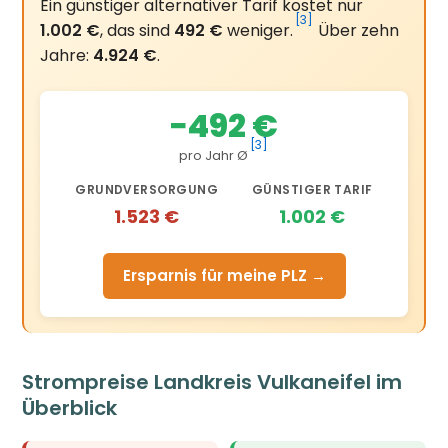
Ein günstiger alternativer Tarif kostet nur
[3]
1.002 €
, das sind
492 €
weniger.
Über zehn
Jahre:
4.924 €
.
−492 €
[3]
pro Jahr Ø
GRUNDVERSORGUNG
GÜNSTIGER TARIF
1.523 €
1.002 €
Ersparnis für meine PLZ →
Strompreise Landkreis Vulkaneifel im
Überblick