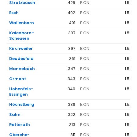
Strotzbüsch
425
E.ON
1.523 
Esch
402
E.ON
1.523 
Wallenborn
401
E.ON
1.523 
Kalenborn-
397
E.ON
1.523 
Scheuern
Kirchweiler
397
E.ON
1.523 
Deudesfeld
361
E.ON
1.523 
Mannebach
347
E.ON
1.523 
Ormont
343
E.ON
1.523 
Hohenfels-
340
E.ON
1.523 
Essingen
Höchstberg
336
E.ON
1.523 
Salm
322
E.ON
1.523 
Retterath
313
E.ON
1.523 
Oberehe-
311
E.ON
1.523 