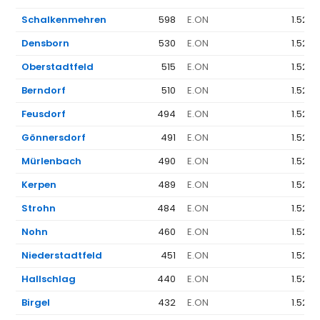
Schalkenmehren
598
E.ON
1.523 
Densborn
530
E.ON
1.523 
Oberstadtfeld
515
E.ON
1.523 
Berndorf
510
E.ON
1.523 
Feusdorf
494
E.ON
1.523 
Gönnersdorf
491
E.ON
1.523 
Mürlenbach
490
E.ON
1.523 
Kerpen
489
E.ON
1.523 
Strohn
484
E.ON
1.523 
Nohn
460
E.ON
1.523 
Niederstadtfeld
451
E.ON
1.523 
Hallschlag
440
E.ON
1.523 
Birgel
432
E.ON
1.523 