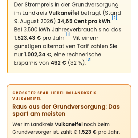
Der Strompreis in der Grundversorgung
im Landkreis
Vulkaneifel
beträgt (Stand
[2]
9. August 2026)
34,65 Cent pro kWh
.
Bei 3.500 kWh Jahresverbrauch sind das
[1]
1.523,43 €
pro Jahr.
Mit einem
günstigen alternativen Tarif zahlen Sie
nur
1.002,34 €
, eine rechnerische
[3]
Ersparnis von
492 €
(32 %).
GRÖSSTER SPAR-HEBEL IM LANDKREIS V
ULKANEIFEL
Raus aus der Grundversorgung: Das
spart am meisten
Wer im Landkreis
Vulkaneifel
noch beim
Grundversorger ist, zahlt Ø
1.523 €
pro Jahr.