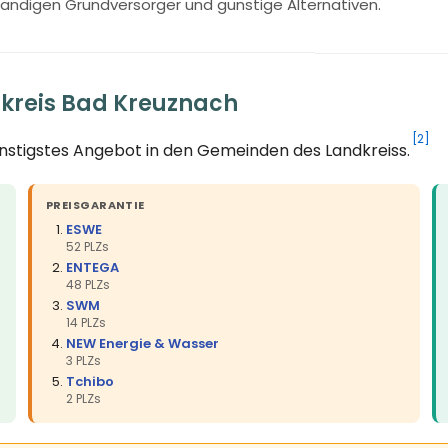
ändigen Grundversorger und günstige Alternativen.
kreis Bad Kreuznach
[2]
ünstigstes Angebot in den Gemeinden des Landkreiss.
PREISGARANTIE
ESWE
52 PLZs
ENTEGA
48 PLZs
SWM
14 PLZs
NEW Energie & Wasser
3 PLZs
Tchibo
2 PLZs