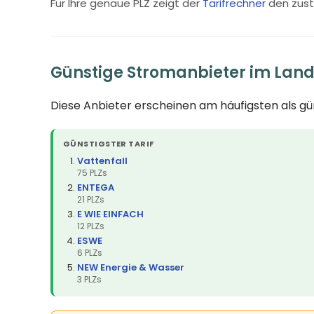
Für Ihre genaue PLZ zeigt der
Tarifrechner
den zust
Günstige Stromanbieter im Land
Diese Anbieter erscheinen am häufigsten als g
GÜNSTIGSTER TARIF
Vattenfall
75 PLZs
ENTEGA
21 PLZs
E WIE EINFACH
12 PLZs
ESWE
6 PLZs
NEW Energie & Wasser
3 PLZs