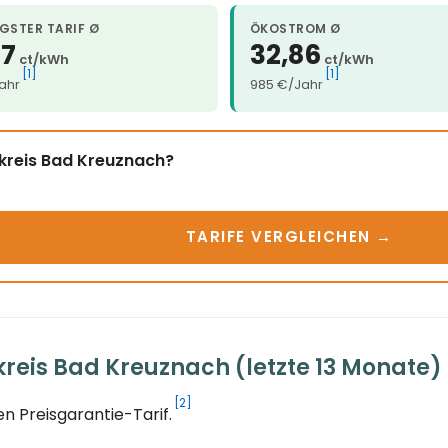
GSTER TARIF Ø
ÖKOSTROM Ø
87
32,86
ct/kWh
ct/kWh
[1]
[1]
ahr
985 €/Jahr
dkreis Bad Kreuznach?
TARIFE VERGLEICHEN →
reis Bad Kreuznach (letzte 13 Monate)
[2]
n Preisgarantie-Tarif.