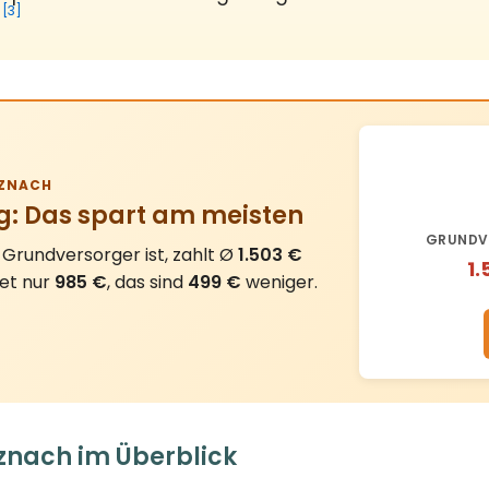
[3]
ZNACH
g: Das spart am meisten
GRUNDV
Grundversorger ist, zahlt Ø
1.503 €
1.
tet nur
985 €
, das sind
499 €
weniger.
znach im Überblick