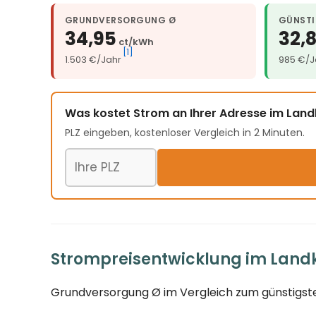
GRUNDVERSORGUNG Ø
GÜNSTI
34,95
32,
ct/kWh
[1]
1.503 €/Jahr
985 €/J
Was kostet Strom an Ihrer Adresse im Lan
PLZ eingeben, kostenloser Vergleich in 2 Minuten.
Postleitzahl
Strompreisentwicklung im Landk
Grundversorgung Ø im Vergleich zum günstigste