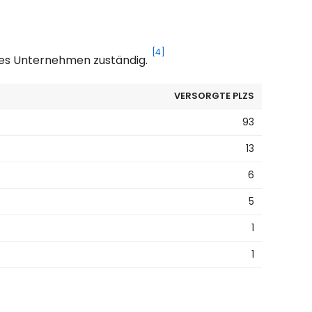
[4]
eres Unternehmen zuständig.
VERSORGTE PLZS
93
13
6
5
1
1