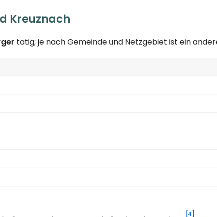
ad Kreuznach
rger
tätig; je nach Gemeinde und Netzgebiet ist ein and
[4]