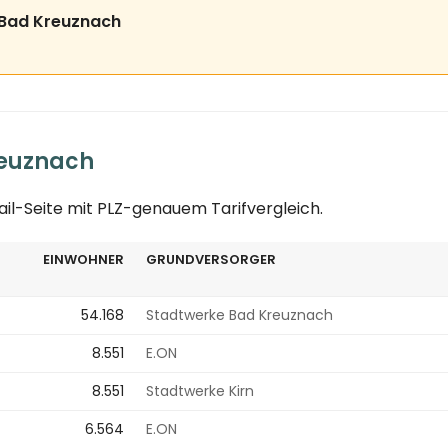
is Bad Kreuznach
reuznach
tail-Seite mit PLZ-genauem Tarifvergleich.
EINWOHNER
GRUNDVERSORGER
54.168
Stadtwerke Bad Kreuznach
8.551
E.ON
8.551
Stadtwerke Kirn
6.564
E.ON