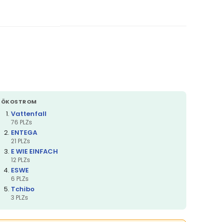
ÖKOSTROM
Vattenfall
76 PLZs
ENTEGA
21 PLZs
E WIE EINFACH
12 PLZs
ESWE
6 PLZs
Tchibo
3 PLZs