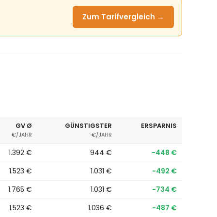
Zum Tarifvergleich →
GV Ø
GÜNSTIGSTER
ERSPARNIS
€/JAHR
€/JAHR
1.392 €
944 €
−448 €
1.523 €
1.031 €
−492 €
1.765 €
1.031 €
−734 €
1.523 €
1.036 €
−487 €