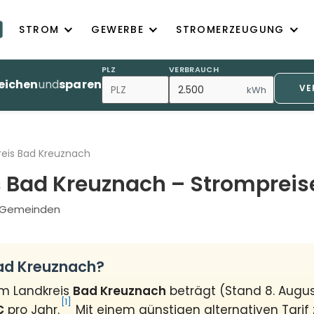
STROM
GEWERBE
STROMERZEUGUNG
PLZ
VERBRAUCH
eichen
und
sparen
VE
kWh
reis Bad Kreuznach
 Bad Kreuznach – Strompreis
19 Gemeinden
Bad Kreuznach?
im Landkreis
Bad Kreuznach
beträgt (Stand 8. Augu
[1]
€
pro Jahr.
Mit einem günstigen alternativen Tarif 