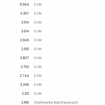
6.564
E.ON
4.357
E.ON
3.514
E.ON
3.514
E.ON
2.945
E.ON
2.910
E.ON
2.807
E.ON
2.752
E.ON
2.744
E.ON
2.465
E.ON
2.212
E.ON
2.166
Stadtwerke Bad Kreuznach