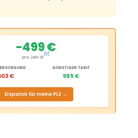
−499 €
[3]
pro Jahr Ø
ERSORGUNG
GÜNSTIGER TARIF
503 €
985 €
Ersparnis für meine PLZ →