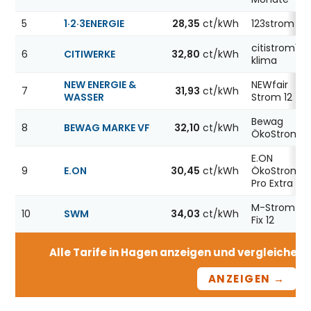
5
1·2·3ENERGIE
28,35
ct/kWh
123strom
citistrom12
6
CITIWERKE
32,80
ct/kWh
klima
NEW ENERGIE &
NEWfair
7
31,93
ct/kWh
WASSER
Strom 12
Bewag
8
BEWAG MARKE VF
32,10
ct/kWh
ÖkoStrom12
E.ON
9
E.ON
30,45
ct/kWh
ÖkoStrom
Pro Extra 12
M-Strom
10
SWM
34,03
ct/kWh
Fix 12
Alle Tarife in Hagen anzeigen und vergleichen –
ANZEIGEN →