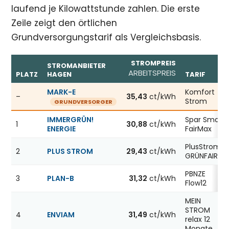
laufend je Kilowattstunde zahlen. Die erste
Zeile zeigt den örtlichen
Grundversorgungstarif als Vergleichsbasis.
STROMPREIS
STROMANBIETER
ARBEITSPREIS
PLATZ
HAGEN
TARIF
Günstigste Stromanbieter in Hagen, Stand 06.08.2026; j
MARK-E
Komfort
–
35,43
ct/kWh
Strom
GRUNDVERSORGER
IMMERGRÜN!
Spar Smart
1
30,88
ct/kWh
ENERGIE
FairMax
PlusStrom
2
PLUS STROM
29,43
ct/kWh
GRÜNFAIR
PBNZE
3
PLAN-B
31,32
ct/kWh
Flow12
MEIN
STROM
4
ENVIAM
31,49
ct/kWh
relax 12
Monate