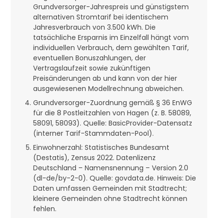
Grundversorger-Jahrespreis und günstigstem
alternativen Stromtarif bei identischem
Jahresverbrauch von 3.500 kWh. Die
tatsächliche Ersparnis im Einzelfall hängt vom
individuellen Verbrauch, dem gewählten Tarif,
eventuellen Bonuszahlungen, der
Vertragslaufzeit sowie zukünftigen
Preisänderungen ab und kann von der hier
ausgewiesenen Modellrechnung abweichen.
Grundversorger-Zuordnung gemäß § 36 EnWG
für die 8 Postleitzahlen von Hagen (z. B. 58089,
58091, 58093). Quelle: BasicProvider-Datensatz
(interner Tarif-Stammdaten-Pool).
Einwohnerzahl: Statistisches Bundesamt
(Destatis), Zensus 2022. Datenlizenz
Deutschland – Namensnennung – Version 2.0
(dl-de/by-2-0). Quelle: govdata.de. Hinweis: Die
Daten umfassen Gemeinden mit Stadtrecht;
kleinere Gemeinden ohne Stadtrecht können
fehlen.