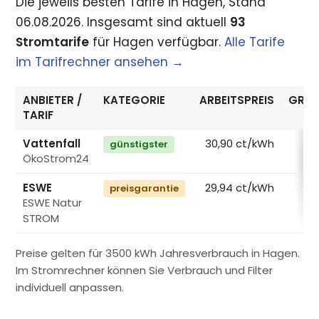
Die jeweils besten Tarife in Hagen, Stand
06.08.2026. Insgesamt sind aktuell
93
Stromtarife
für Hagen verfügbar.
Alle Tarife
im Tarifrechner ansehen →
ANBIETER /
KATEGORIE
ARBEITSPREIS
GRUN
TARIF
Vattenfall
30,90 ct/kWh
günstigster
ÖkoStrom24
€
ESWE
29,94 ct/kWh
preisgarantie
ESWE Natur
€
STROM
Preise gelten für 3500 kWh Jahresverbrauch in Hagen.
Im Stromrechner können Sie Verbrauch und Filter
individuell anpassen.