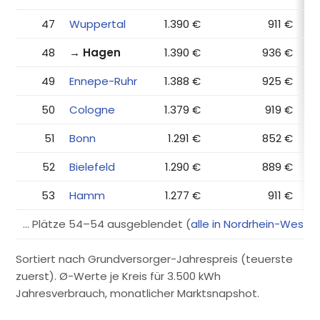
47
Wuppertal
1.390 €
911 €
48
→ Hagen
1.390 €
936 €
49
Ennepe-Ruhr
1.388 €
925 €
50
Cologne
1.379 €
919 €
51
Bonn
1.291 €
852 €
52
Bielefeld
1.290 €
889 €
53
Hamm
1.277 €
911 €
… Plätze 54–54 ausgeblendet (
alle in Nordrhein-Westf
Sortiert nach Grundversorger-Jahrespreis (teuerste
zuerst). Ø-Werte je Kreis für 3.500 kWh
Jahresverbrauch, monatlicher Marktsnapshot.