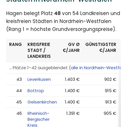
Hagen belegt Platz
48
von 54 Landkreisen und
kreisfreien Städten in Nordrhein-Westfalen
(Rang 1 = höchste Grundversorgungspreise).
RANG
KREISFREIE
GV Ø
GÜNSTIGSTER
E
STADT /
€/JAHR
€/JAHR
LANDKREIS
… Plätze 1–42 ausgeblendet (
alle in Nordrhein-Westfal
43
Leverkusen
1.403 €
902 €
44
Bottrop
1.400 €
915 €
45
Gelsenkirchen
1.400 €
913 €
46
Rheinisch-
1.391 €
905 €
Bergischer
Kreis