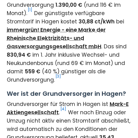
Grundversorgung
1.390,00 €
(rund 116 € im
[1]
Monat).
Der günstigste verfügbare
Stromtarif in Hagen kostet
30,88 ct/kWh
bei
immergrün! Energie - eine Marke der
Rheinische Elektrizitäts- und
Gasversorgungsgesellschaft mbH
. Das sind
830,94 €
im 1. Jahr inklusive Wechsel- und
Neukundenbonus (rund 69 € im Monat) und
damit
559 €
(40 %) günstiger als die
[3]
Grundversorgung.
Wer ist der Grundversorger in Hagen?
Grundversorger für Strom in Hagen ist
Mark-E
[4]
Aktiengesellschaft
.
Wer nach Einzug oder
Umzug nicht aktiv einen Stromtarif abschließt,
wird automatisch zu den Konditionen der
Grundversorgung beliefert, aktuell
35,43