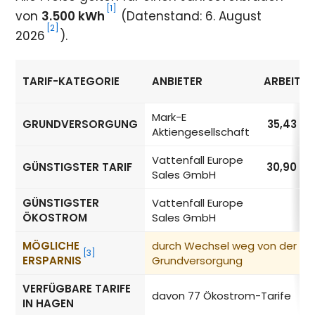
[1]
von
3.500 kWh
(Datenstand: 6. August
[2]
2026
).
TARIF-KATEGORIE
ANBIETER
ARBEITSP
Strompreise in Hagen nach Tarif-Kategorie
Mark-E
GRUNDVERSORGUNG
35,43
ct
Aktiengesellschaft
Vattenfall Europe
GÜNSTIGSTER TARIF
30,90
ct
Sales GmbH
GÜNSTIGSTER
Vattenfall Europe
ÖKOSTROM
Sales GmbH
MÖGLICHE
durch Wechsel weg von der
[3]
ERSPARNIS
Grundversorgung
VERFÜGBARE TARIFE
davon 77 Ökostrom-Tarife
IN HAGEN