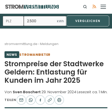
Zum
Inhalt
springen
kWh
VERGLEICHEN
stromvermittlung.de
›
Meldungen
NEWS
STROMANBIETER
Strompreise der Stadtwerke
Geldern: Entlastung für
Kunden im Jahr 2025
Von
Sven Boschert
·
29. November 2024
·
Lesezeit ca. 1 Min.
TEILEN