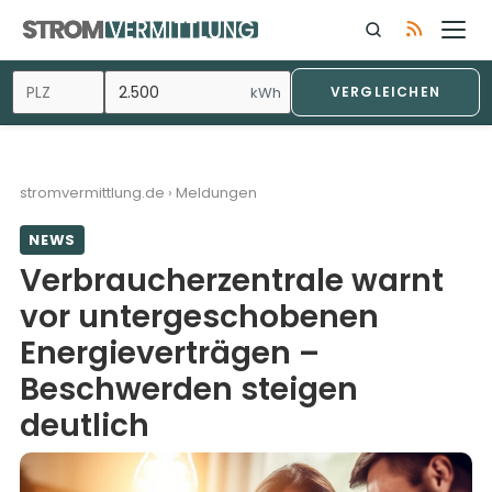
Zum
Inhalt
springen
kWh
VERGLEICHEN
stromvermittlung.de
›
Meldungen
NEWS
Verbraucherzentrale warnt
vor untergeschobenen
Energieverträgen –
Beschwerden steigen
deutlich